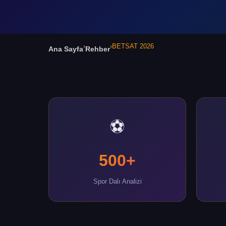
›
›
BETSAT 2026
Ana Sayfa
Rehber
⚽
500+
Spor Dalı Analizi