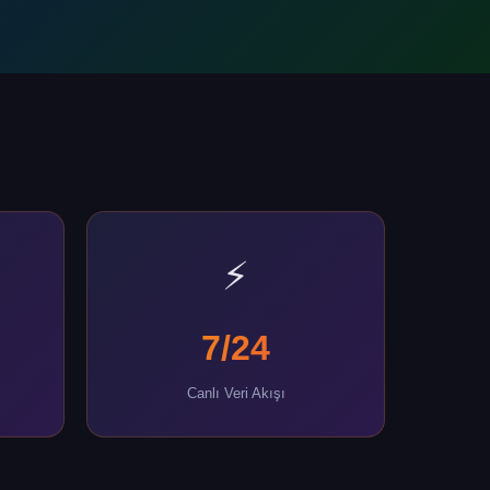
⚡
7/24
Canlı Veri Akışı