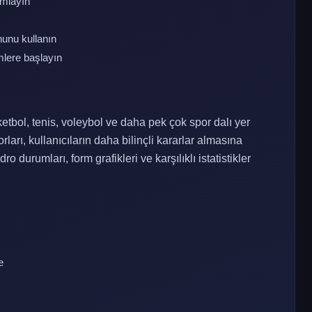
amlayın
nunu kullanın
mlere başlayın
etbol, tenis, voleybol ve daha pek çok spor dalı yer
porları, kullanıcıların daha bilinçli kararlar almasına
 durumları, form grafikleri ve karşılıklı istatistikler
e