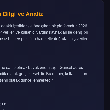
Bilgi ve Analiz
odaklı içerikleriyle öne çıkan bir platformdur. 2026
r verileri ve kullanıcı yardım kaynakları ile geniş bir
msız bir perspektiften hareketle doğrulanmış verileri
isine sahip olmak büyük önem taşır. Güncel adres
odik olarak gerçekleşebilir. Bu rehber, kullanıcıların
zenli olarak güncellenmektedir.
girin