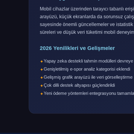
Mobil cihazlar üzerinden tarayıcı tabanlı e
arayüzü, küçük ekranlarda da sorunsuz çalışac
sayesinde önemli güncellemeler ve istatistik d
süreleri ve düşük veri tüketimi mobil deneyim
2026 Yenilikleri ve Gelişmeler
Yapay zeka destekli tahmin modülleri devreye 
Genişletilmiş e-spor analiz kategorisi eklendi
Gelişmiş grafik arayüzü ile veri görselleştirme
Çok dilli destek altyapısı güçlendirildi
Yeni ödeme yöntemleri entegrasyonu tamamla