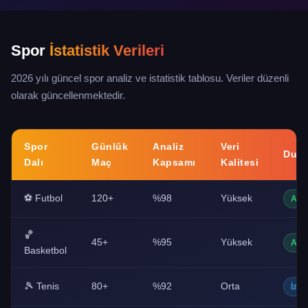
Spor
İstatistik Verileri
2026 yılı güncel spor analiz ve istatistik tablosu. Veriler düzenli
olarak güncellenmektedir.
Spor
Günlük
Analiz
Veri
Dur
Dalı
Maç
Kapsamı
Kalitesi
⚽ Futbol
120+
%98
Yüksek
Akti
🏀
45+
%95
Yüksek
Akti
Basketbol
🎾 Tenis
80+
%92
Orta
İzle