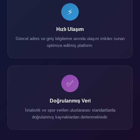
⚡
Hızlı Ulaşım
Güncel adres ve giriş bilgilerine anında ulaşım imkânı sunan
optimize edilmiş platform.
✅
Doğrulanmış Veri
İstatistik ve spor verileri uluslararası standartlarda
doğrulanmış kaynaklardan derlenmektedir.