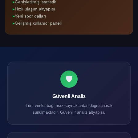
Genişletilmiş istatistik
Hızlı ulaşım altyapısı
Yeni spor dalları
Gelişmiş kullanıcı paneli
🛡️
Güvenli Analiz
Tüm veriler bağımsız kaynaklardan doğrulanarak
sunulmaktadır. Güvenilir analiz altyapısı.