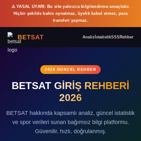
⚠️ YASAL UYARI: Bu site yalnızca bilgilendirme amaçlıdır.
Hiçbir şekilde bahis oynatmaz, üyelik kabul etmez, para
transferi yapmaz.
BETSAT
Analiz
İstatistik
SSS
Rehber
2026 GÜNCEL REHBER
BETSAT GİRİŞ REHBERİ
2026
BETSAT hakkında kapsamlı analiz, güncel istatistik
ve spor verileri sunan bağımsız bilgi platformu.
Güvenilir, hızlı, doğrulanmış.