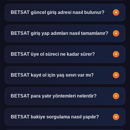
Kapsamlı spor analizi, istatistik ve güncel rehber içerikleri
sunan bir bilgi platformudur. Kullanıcılara doğrulanmış
BETSAT güncel giriş adresi nasıl bulunur?
▼
veriler eşliğinde yönlendirme sağlar.
Güncel adres bilgisi için bu rehber sayfası düzenli olarak
güncellenmektedir. Sayfayı yer imlerinize ekleyerek hızlı
BETSAT giriş yap adımları nasıl tamamlanır?
▼
ulaşım sağlayabilirsiniz.
Kullanıcı adı ve şifrenizi girerek giriş yap butonuna tıklayın.
İki faktörlü doğrulama aktifse SMS kodunu da girmeniz
BETSAT üye ol süreci ne kadar sürer?
▼
gerekecektir.
Üye ol işlemi ortalama 3-5 dakika içinde
tamamlanmaktadır. E-posta doğrulaması anlık olarak
BETSAT kayıt ol için yaş sınırı var mı?
▼
gerçekleştirilir.
Kayıt ol işlemi için 18 yaş ve üzeri olmak zorunludur. Yaş
doğrulaması kimlik belgesi ile gerçekleştirilmektedir.
BETSAT para yatır yöntemleri nelerdir?
▼
Banka havalesi, kredi kartı, e-cüzdan ve kripto para gibi
çeşitli para yatır yöntemleri desteklenmektedir. Her
BETSAT bakiye sorgulama nasıl yapılır?
▼
yöntemin minimum limiti farklılık gösterebilir.
Hesap panelindeki bakiye bölümünden anlık durum