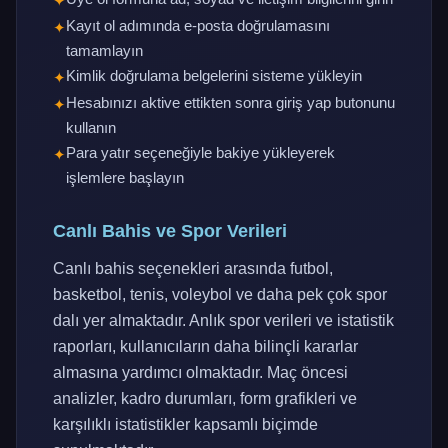
Kayıt ol adımında e-posta doğrulamasını
tamamlayın
Kimlik doğrulama belgelerini sisteme yükleyin
Hesabınızı aktive ettikten sonra giriş yap butonunu
kullanın
Para yatır seçeneğiyle bakiye yükleyerek
işlemlere başlayın
Canlı Bahis ve Spor Verileri
Canlı bahis seçenekleri arasında futbol,
basketbol, tenis, voleybol ve daha pek çok spor
dalı yer almaktadır. Anlık spor verileri ve istatistik
raporları, kullanıcıların daha bilinçli kararlar
almasına yardımcı olmaktadır. Maç öncesi
analizler, kadro durumları, form grafikleri ve
karşılıklı istatistikler kapsamlı biçimde