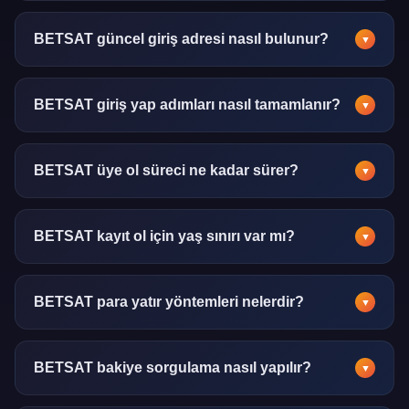
Kapsamlı spor analizi, istatistik ve güncel rehber içerikleri
sunan bir bilgi platformudur. Kullanıcılara doğrulanmış
BETSAT güncel giriş adresi nasıl bulunur?
▼
veriler eşliğinde yönlendirme sağlar.
Güncel adres bilgisi için bu rehber sayfası düzenli olarak
güncellenmektedir. Sayfayı yer imlerinize ekleyerek hızlı
BETSAT giriş yap adımları nasıl tamamlanır?
▼
ulaşım sağlayabilirsiniz.
Kullanıcı adı ve şifrenizi girerek giriş yap butonuna tıklayın.
İki faktörlü doğrulama aktifse SMS kodunu da girmeniz
BETSAT üye ol süreci ne kadar sürer?
▼
gerekecektir.
Üye ol işlemi ortalama 3-5 dakika içinde
tamamlanmaktadır. E-posta doğrulaması anlık olarak
BETSAT kayıt ol için yaş sınırı var mı?
▼
gerçekleştirilir.
Kayıt ol işlemi için 18 yaş ve üzeri olmak zorunludur. Yaş
doğrulaması kimlik belgesi ile gerçekleştirilmektedir.
BETSAT para yatır yöntemleri nelerdir?
▼
Banka havalesi, kredi kartı, e-cüzdan ve kripto para gibi
çeşitli para yatır yöntemleri desteklenmektedir. Her
BETSAT bakiye sorgulama nasıl yapılır?
▼
yöntemin minimum limiti farklılık gösterebilir.
Hesap panelindeki bakiye bölümünden anlık durum