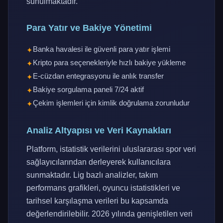
sunulmaktadır.
Para Yatır ve Bakiye Yönetimi
Banka havalesi ile güvenli para yatır işlemi
Kripto para seçenekleriyle hızlı bakiye yükleme
E-cüzdan entegrasyonu ile anlık transfer
Bakiye sorgulama paneli 7/24 aktif
Çekim işlemleri için kimlik doğrulama zorunludur
Analiz Altyapısı ve Veri Kaynakları
Platform, istatistik verilerini uluslararası spor veri
sağlayıcılarından derleyerek kullanıcılara
sunmaktadır. Lig bazlı analizler, takım
performans grafikleri, oyuncu istatistikleri ve
tarihsel karşılaşma verileri bu kapsamda
değerlendirilebilir. 2026 yılında genişletilen veri