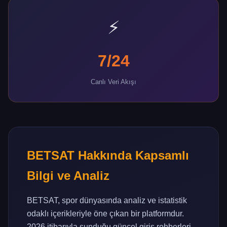
⚡
7/24
Canlı Veri Akışı
BETSAT Hakkında Kapsamlı
Bilgi ve Analiz
BETSAT, spor dünyasında analiz ve istatistik
odaklı içerikleriyle öne çıkan bir platformdur.
2026 itibarıyla sunduğu güncel giriş rehberleri,