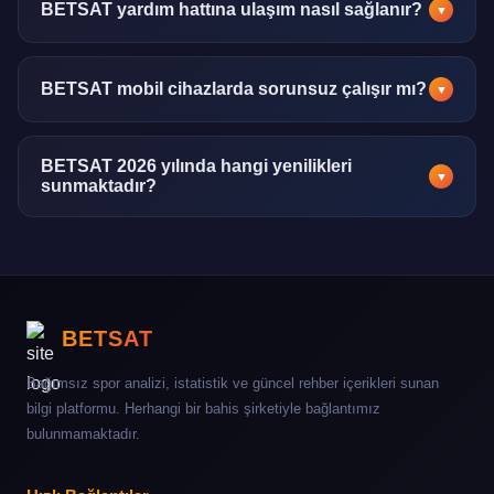
raporun altında açıklama notları ve okuma kılavuzu
BETSAT yardım hattına ulaşım nasıl sağlanır?
▼
bulunmaktadır.
7/24 aktif canlı destek hattı, e-posta kanalı ve SSS bölümü
üzerinden yardım alınabilir. Ortalama yanıt süresi 5
BETSAT mobil cihazlarda sorunsuz çalışır mı?
▼
dakikanın altındadır.
Tüm modern mobil tarayıcılar ve işletim sistemleriyle tam
uyumludur. Uygulama ayrıca iOS ve Android
BETSAT 2026 yılında hangi yenilikleri
▼
sunmaktadır?
platformlarında da mevcuttur.
2026 itibarıyla yapay zeka destekli analiz modülleri,
genişletilmiş e-spor verileri, çok dilli destek ve yeni ödeme
entegrasyonları hayata geçirilmiştir.
BETSAT
Bağımsız spor analizi, istatistik ve güncel rehber içerikleri sunan
bilgi platformu. Herhangi bir bahis şirketiyle bağlantımız
bulunmamaktadır.