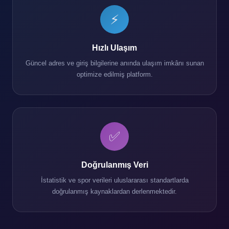
⚡
Hızlı Ulaşım
Güncel adres ve giriş bilgilerine anında ulaşım imkânı sunan
optimize edilmiş platform.
✅
Doğrulanmış Veri
İstatistik ve spor verileri uluslararası standartlarda
doğrulanmış kaynaklardan derlenmektedir.