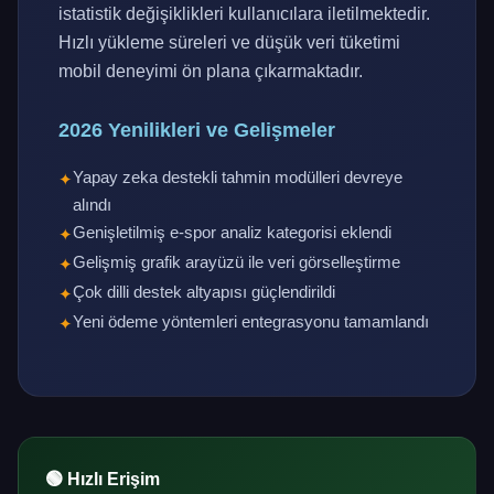
istatistik değişiklikleri kullanıcılara iletilmektedir.
Hızlı yükleme süreleri ve düşük veri tüketimi
mobil deneyimi ön plana çıkarmaktadır.
2026 Yenilikleri ve Gelişmeler
Yapay zeka destekli tahmin modülleri devreye
alındı
Genişletilmiş e-spor analiz kategorisi eklendi
Gelişmiş grafik arayüzü ile veri görselleştirme
Çok dilli destek altyapısı güçlendirildi
Yeni ödeme yöntemleri entegrasyonu tamamlandı
🟢 Hızlı Erişim