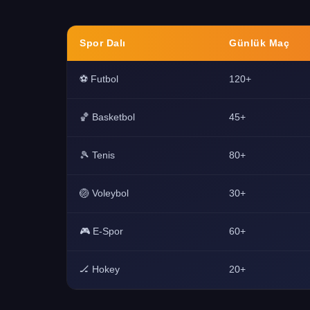
Spor Dalı
Günlük Maç
⚽ Futbol
120+
🏀 Basketbol
45+
🎾 Tenis
80+
🏐 Voleybol
30+
🎮 E-Spor
60+
🏒 Hokey
20+