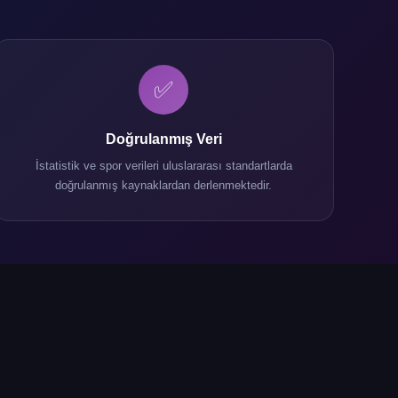
✅
Doğrulanmış Veri
İstatistik ve spor verileri uluslararası standartlarda
doğrulanmış kaynaklardan derlenmektedir.