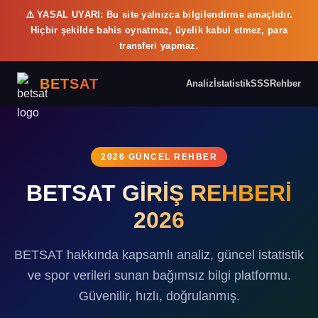
⚠️ YASAL UYARI: Bu site yalnızca bilgilendirme amaçlıdır.
Hiçbir şekilde bahis oynatmaz, üyelik kabul etmez, para
transferi yapmaz.
BETSAT
Analiz
İstatistik
SSS
Rehber
2026 GÜNCEL REHBER
BETSAT GİRİŞ REHBERİ
2026
BETSAT hakkında kapsamlı analiz, güncel istatistik
ve spor verileri sunan bağımsız bilgi platformu.
Güvenilir, hızlı, doğrulanmış.