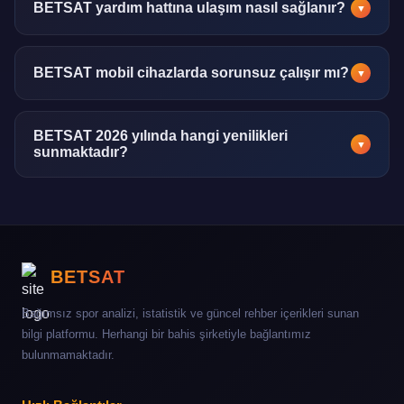
raporun altında açıklama notları ve okuma kılavuzu
BETSAT yardım hattına ulaşım nasıl sağlanır?
▼
bulunmaktadır.
7/24 aktif canlı destek hattı, e-posta kanalı ve SSS bölümü
üzerinden yardım alınabilir. Ortalama yanıt süresi 5
BETSAT mobil cihazlarda sorunsuz çalışır mı?
▼
dakikanın altındadır.
Tüm modern mobil tarayıcılar ve işletim sistemleriyle tam
uyumludur. Uygulama ayrıca iOS ve Android
BETSAT 2026 yılında hangi yenilikleri
▼
sunmaktadır?
platformlarında da mevcuttur.
2026 itibarıyla yapay zeka destekli analiz modülleri,
genişletilmiş e-spor verileri, çok dilli destek ve yeni ödeme
entegrasyonları hayata geçirilmiştir.
BETSAT
Bağımsız spor analizi, istatistik ve güncel rehber içerikleri sunan
bilgi platformu. Herhangi bir bahis şirketiyle bağlantımız
bulunmamaktadır.