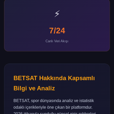
⚡
7/24
Canlı Veri Akışı
BETSAT Hakkında Kapsamlı
Bilgi ve Analiz
BETSAT, spor dünyasında analiz ve istatistik
odaklı içerikleriyle öne çıkan bir platformdur.
2026 itibarıyla sunduğu güncel giriş rehberleri,