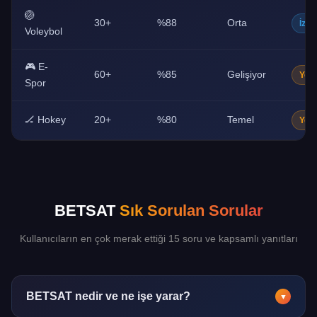
🏐
30+
%88
Orta
İzle
Voleybol
🎮 E-
60+
%85
Gelişiyor
Yeni
Spor
🏒 Hokey
20+
%80
Temel
Yeni
BETSAT
Sık Sorulan Sorular
Kullanıcıların en çok merak ettiği 15 soru ve kapsamlı yanıtları
BETSAT nedir ve ne işe yarar?
▼