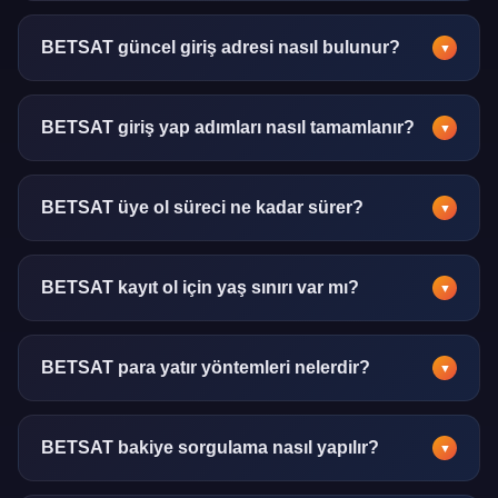
Kapsamlı spor analizi, istatistik ve güncel rehber içerikleri
sunan bir bilgi platformudur. Kullanıcılara doğrulanmış
BETSAT güncel giriş adresi nasıl bulunur?
▼
veriler eşliğinde yönlendirme sağlar.
Güncel adres bilgisi için bu rehber sayfası düzenli olarak
güncellenmektedir. Sayfayı yer imlerinize ekleyerek hızlı
BETSAT giriş yap adımları nasıl tamamlanır?
▼
ulaşım sağlayabilirsiniz.
Kullanıcı adı ve şifrenizi girerek giriş yap butonuna tıklayın.
İki faktörlü doğrulama aktifse SMS kodunu da girmeniz
BETSAT üye ol süreci ne kadar sürer?
▼
gerekecektir.
Üye ol işlemi ortalama 3-5 dakika içinde
tamamlanmaktadır. E-posta doğrulaması anlık olarak
BETSAT kayıt ol için yaş sınırı var mı?
▼
gerçekleştirilir.
Kayıt ol işlemi için 18 yaş ve üzeri olmak zorunludur. Yaş
doğrulaması kimlik belgesi ile gerçekleştirilmektedir.
BETSAT para yatır yöntemleri nelerdir?
▼
Banka havalesi, kredi kartı, e-cüzdan ve kripto para gibi
çeşitli para yatır yöntemleri desteklenmektedir. Her
BETSAT bakiye sorgulama nasıl yapılır?
▼
yöntemin minimum limiti farklılık gösterebilir.
Hesap panelindeki bakiye bölümünden anlık durum