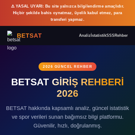
⚠️ YASAL UYARI: Bu site yalnızca bilgilendirme amaçlıdır.
Hiçbir şekilde bahis oynatmaz, üyelik kabul etmez, para
transferi yapmaz.
BETSAT
Analiz
İstatistik
SSS
Rehber
2026 GÜNCEL REHBER
BETSAT GİRİŞ REHBERİ
2026
BETSAT hakkında kapsamlı analiz, güncel istatistik
ve spor verileri sunan bağımsız bilgi platformu.
Güvenilir, hızlı, doğrulanmış.