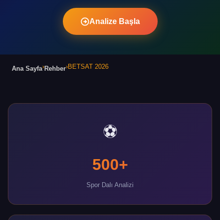
Analize Başla
›
›
BETSAT 2026
Ana Sayfa
Rehber
⚽
500+
Spor Dalı Analizi