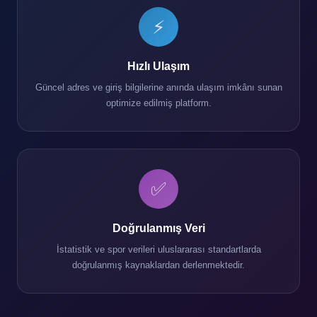
⚡
Hızlı Ulaşım
Güncel adres ve giriş bilgilerine anında ulaşım imkânı sunan
optimize edilmiş platform.
✅
Doğrulanmış Veri
İstatistik ve spor verileri uluslararası standartlarda
doğrulanmış kaynaklardan derlenmektedir.