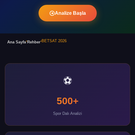
Analize Başla
›
›
BETSAT 2026
Ana Sayfa
Rehber
⚽
500+
Spor Dalı Analizi