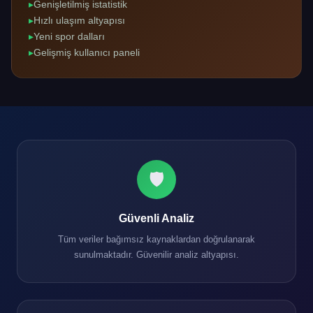
Genişletilmiş istatistik
Hızlı ulaşım altyapısı
Yeni spor dalları
Gelişmiş kullanıcı paneli
🛡️
Güvenli Analiz
Tüm veriler bağımsız kaynaklardan doğrulanarak
sunulmaktadır. Güvenilir analiz altyapısı.