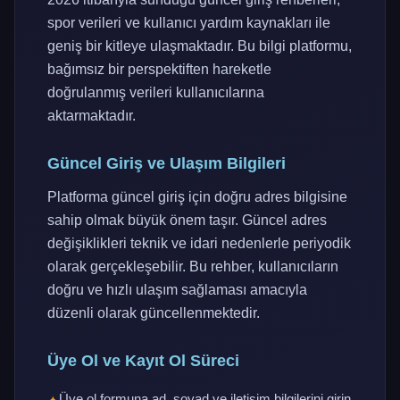
spor verileri ve kullanıcı yardım kaynakları ile
geniş bir kitleye ulaşmaktadır. Bu bilgi platformu,
bağımsız bir perspektiften hareketle
doğrulanmış verileri kullanıcılarına
aktarmaktadır.
Güncel Giriş ve Ulaşım Bilgileri
Platforma güncel giriş için doğru adres bilgisine
sahip olmak büyük önem taşır. Güncel adres
değişiklikleri teknik ve idari nedenlerle periyodik
olarak gerçekleşebilir. Bu rehber, kullanıcıların
doğru ve hızlı ulaşım sağlaması amacıyla
düzenli olarak güncellenmektedir.
Üye Ol ve Kayıt Ol Süreci
Üye ol formuna ad, soyad ve iletişim bilgilerini girin