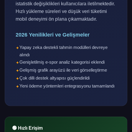
istatistik değişiklikleri kullanıcılara iletilmektedir.
Hızlı yükleme süreleri ve düşük veri tüketimi
mobil deneyimi ön plana çıkarmaktadır.
2026 Yenilikleri ve Gelişmeler
Yapay zeka destekli tahmin modülleri devreye
alındı
Genişletilmiş e-spor analiz kategorisi eklendi
Gelişmiş grafik arayüzü ile veri görselleştirme
Çok dilli destek altyapısı güçlendirildi
Yeni ödeme yöntemleri entegrasyonu tamamlandı
🟢 Hızlı Erişim