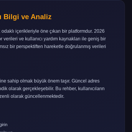
Bilgi ve Analiz
odaklı içerikleriyle öne çıkan bir platformdur. 2026
r verileri ve kullanıcı yardım kaynakları ile geniş bir
msız bir perspektiften hareketle doğrulanmış verileri
isine sahip olmak büyük önem taşır. Güncel adres
odik olarak gerçekleşebilir. Bu rehber, kullanıcıların
zenli olarak güncellenmektedir.
girin