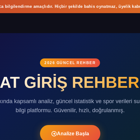
a bilgilendirme amaçlıdır. Hiçbir şekilde bahis oynatmaz, üyelik kab
2026 GÜNCEL REHBER
AT GİRİŞ REHBERİ
da kapsamlı analiz, güncel istatistik ve spor verileri 
bilgi platformu. Güvenilir, hızlı, doğrulanmış.
Analize Başla