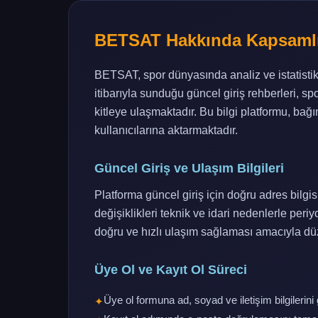
BETSAT Hakkında Kapsamlı 
BETSAT, spor dünyasında analiz ve istatistik 
itibarıyla sunduğu güncel giriş rehberleri, spo
kitleye ulaşmaktadır. Bu bilgi platformu, bağı
kullanıcılarına aktarmaktadır.
Güncel Giriş ve Ulaşım Bilgileri
Platforma güncel giriş için doğru adres bilg
değişiklikleri teknik ve idari nedenlerle periy
doğru ve hızlı ulaşım sağlaması amacıyla dü
Üye Ol ve Kayıt Ol Süreci
Üye ol formuna ad, soyad ve iletişim bilgilerini 