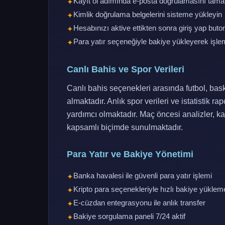
Kayıt ol adımında e-posta doğrulamasını tam
Kimlik doğrulama belgelerini sisteme yükleyin
Hesabınızı aktive ettikten sonra giriş yap buto
Para yatır seçeneğiyle bakiye yükleyerek işle
Canlı Bahis ve Spor Verileri
Canlı bahis seçenekleri arasında futbol, bask
almaktadır. Anlık spor verileri ve istatistik ra
yardımcı olmaktadır. Maç öncesi analizler, kadro
kapsamlı biçimde sunulmaktadır.
Para Yatır ve Bakiye Yönetimi
Banka havalesi ile güvenli para yatır işlemi
Kripto para seçenekleriyle hızlı bakiye yüklem
E-cüzdan entegrasyonu ile anlık transfer
Bakiye sorgulama paneli 7/24 aktif