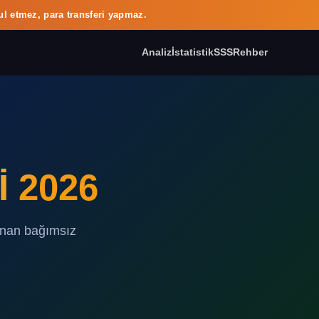
ul etmez, para transferi yapmaz.
Analiz
İstatistik
SSS
Rehber
 2026
sunan bağımsız