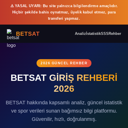
⚠️ YASAL UYARI: Bu site yalnızca bilgilendirme amaçlıdır.
Hiçbir şekilde bahis oynatmaz, üyelik kabul etmez, para
transferi yapmaz.
BETSAT
Analiz
İstatistik
SSS
Rehber
2026 GÜNCEL REHBER
BETSAT GİRİŞ REHBERİ
2026
BETSAT hakkında kapsamlı analiz, güncel istatistik
ve spor verileri sunan bağımsız bilgi platformu.
Güvenilir, hızlı, doğrulanmış.