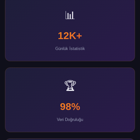
📊
12K+
Günlük İstatistik
🏆
98%
Veri Doğruluğu