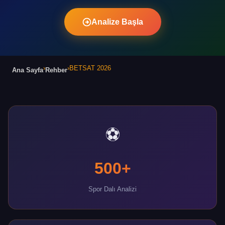
Analize Başla
›
›
BETSAT 2026
Ana Sayfa
Rehber
⚽
500+
Spor Dalı Analizi