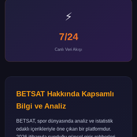
⚡
7/24
Canlı Veri Akışı
BETSAT Hakkında Kapsamlı
Bilgi ve Analiz
BETSAT, spor dünyasında analiz ve istatistik
odaklı içerikleriyle öne çıkan bir platformdur.
2026 itibarıyla sunduğu güncel giriş rehberleri,