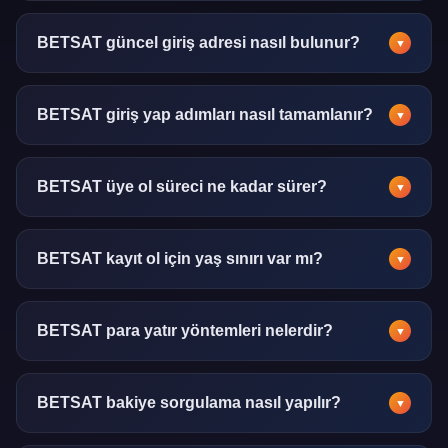
Kapsamlı spor analizi, istatistik ve güncel rehber içerikleri
sunan bir bilgi platformudur. Kullanıcılara doğrulanmış
BETSAT güncel giriş adresi nasıl bulunur?
▼
veriler eşliğinde yönlendirme sağlar.
Güncel adres bilgisi için bu rehber sayfası düzenli olarak
güncellenmektedir. Sayfayı yer imlerinize ekleyerek hızlı
BETSAT giriş yap adımları nasıl tamamlanır?
▼
ulaşım sağlayabilirsiniz.
Kullanıcı adı ve şifrenizi girerek giriş yap butonuna tıklayın.
İki faktörlü doğrulama aktifse SMS kodunu da girmeniz
BETSAT üye ol süreci ne kadar sürer?
▼
gerekecektir.
Üye ol işlemi ortalama 3-5 dakika içinde
tamamlanmaktadır. E-posta doğrulaması anlık olarak
BETSAT kayıt ol için yaş sınırı var mı?
▼
gerçekleştirilir.
Kayıt ol işlemi için 18 yaş ve üzeri olmak zorunludur. Yaş
doğrulaması kimlik belgesi ile gerçekleştirilmektedir.
BETSAT para yatır yöntemleri nelerdir?
▼
Banka havalesi, kredi kartı, e-cüzdan ve kripto para gibi
çeşitli para yatır yöntemleri desteklenmektedir. Her
BETSAT bakiye sorgulama nasıl yapılır?
▼
yöntemin minimum limiti farklılık gösterebilir.
Hesap panelindeki bakiye bölümünden anlık durum