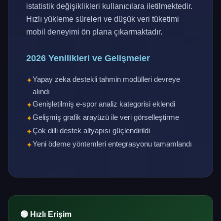
istatistik değişiklikleri kullanıcılara iletilmektedir.
Hızlı yükleme süreleri ve düşük veri tüketimi
mobil deneyimi ön plana çıkarmaktadır.
2026 Yenilikleri ve Gelişmeler
Yapay zeka destekli tahmin modülleri devreye
alındı
Genişletilmiş e-spor analiz kategorisi eklendi
Gelişmiş grafik arayüzü ile veri görselleştirme
Çok dilli destek altyapısı güçlendirildi
Yeni ödeme yöntemleri entegrasyonu tamamlandı
🟢 Hızlı Erişim