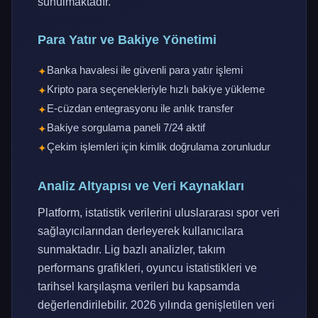
sunulmaktadır.
Para Yatır ve Bakiye Yönetimi
Banka havalesi ile güvenli para yatır işlemi
Kripto para seçenekleriyle hızlı bakiye yükleme
E-cüzdan entegrasyonu ile anlık transfer
Bakiye sorgulama paneli 7/24 aktif
Çekim işlemleri için kimlik doğrulama zorunludur
Analiz Altyapısı ve Veri Kaynakları
Platform, istatistik verilerini uluslararası spor veri
sağlayıcılarından derleyerek kullanıcılara
sunmaktadır. Lig bazlı analizler, takım
performans grafikleri, oyuncu istatistikleri ve
tarihsel karşılaşma verileri bu kapsamda
değerlendirilebilir. 2026 yılında genişletilen veri