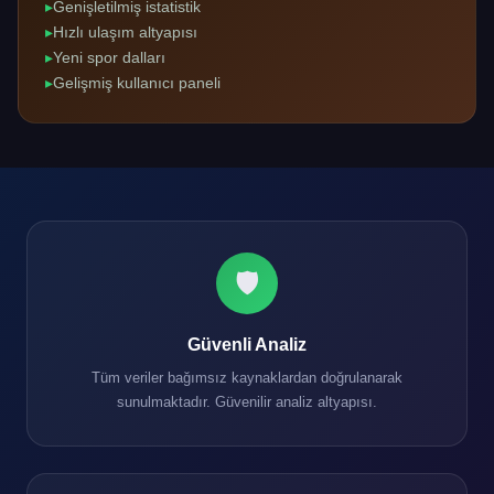
Genişletilmiş istatistik
Hızlı ulaşım altyapısı
Yeni spor dalları
Gelişmiş kullanıcı paneli
🛡️
Güvenli Analiz
Tüm veriler bağımsız kaynaklardan doğrulanarak
sunulmaktadır. Güvenilir analiz altyapısı.