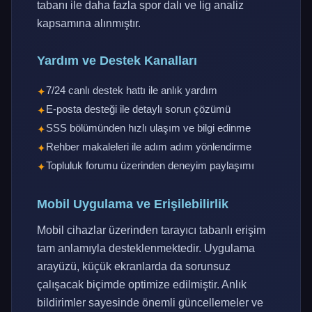
tabanı ile daha fazla spor dalı ve lig analiz
kapsamına alınmıştır.
Yardım ve Destek Kanalları
7/24 canlı destek hattı ile anlık yardım
E-posta desteği ile detaylı sorun çözümü
SSS bölümünden hızlı ulaşım ve bilgi edinme
Rehber makaleleri ile adım adım yönlendirme
Topluluk forumu üzerinden deneyim paylaşımı
Mobil Uygulama ve Erişilebilirlik
Mobil cihazlar üzerinden tarayıcı tabanlı erişim
tam anlamıyla desteklenmektedir. Uygulama
arayüzü, küçük ekranlarda da sorunsuz
çalışacak biçimde optimize edilmiştir. Anlık
bildirimler sayesinde önemli güncellemeler ve