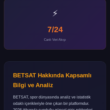
⚡
7/24
Canlı Veri Akışı
BETSAT Hakkında Kapsamlı
Bilgi ve Analiz
BETSAT, spor dünyasında analiz ve istatistik
odaklı içerikleriyle öne çıkan bir platformdur.
2026 itibarıyla sunduğu güncel giriş rehberleri,