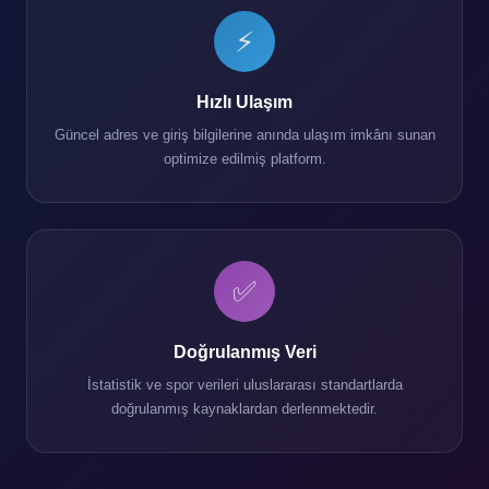
⚡
Hızlı Ulaşım
Güncel adres ve giriş bilgilerine anında ulaşım imkânı sunan
optimize edilmiş platform.
✅
Doğrulanmış Veri
İstatistik ve spor verileri uluslararası standartlarda
doğrulanmış kaynaklardan derlenmektedir.