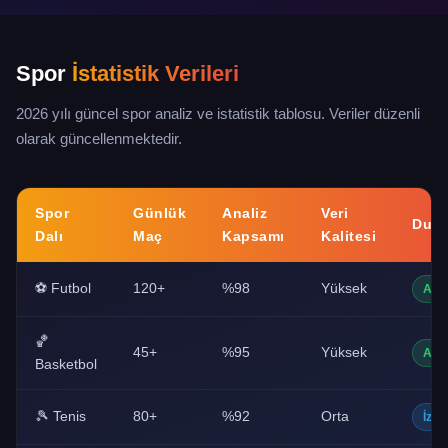
Spor
İstatistik Verileri
2026 yılı güncel spor analiz ve istatistik tablosu. Veriler düzenli
olarak güncellenmektedir.
Spor
Günlük
Analiz
Veri
Dur
Dalı
Maç
Kapsamı
Kalitesi
⚽ Futbol
120+
%98
Yüksek
Akti
🏀
45+
%95
Yüksek
Akti
Basketbol
🎾 Tenis
80+
%92
Orta
İzle