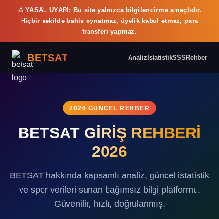
⚠️ YASAL UYARI: Bu site yalnızca bilgilendirme amaçlıdır.
Hiçbir şekilde bahis oynatmaz, üyelik kabul etmez, para
transferi yapmaz.
BETSAT
Analiz
İstatistik
SSS
Rehber
2026 GÜNCEL REHBER
BETSAT GİRİŞ REHBERİ
2026
BETSAT hakkında kapsamlı analiz, güncel istatistik
ve spor verileri sunan bağımsız bilgi platformu.
Güvenilir, hızlı, doğrulanmış.