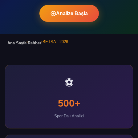
Analize Başla
›
›
BETSAT 2026
Ana Sayfa
Rehber
⚽
500+
Spor Dalı Analizi