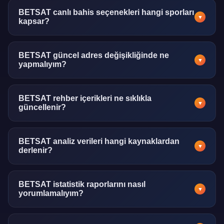
görüntülenebilir. İşlem geçmişi de aynı ekrandan takip
BETSAT canlı bahis seçenekleri hangi sporları
▼
kapsar?
edilebilmektedir.
Futbol, basketbol, tenis, voleybol, hokey ve e-spor dahil
olmak üzere pek çok spor dalında canlı bahis imkânı
BETSAT güncel adres değişikliğinde ne
▼
yapmalıyım?
sunulmaktadır.
Güncel adres değişikliklerinde bu rehber sayfasını kontrol
etmeniz yeterlidir. Ayrıca bildirim aboneliği ile otomatik bilgi
BETSAT rehber içerikleri ne sıklıkla
▼
güncellenir?
alabilirsiniz.
Bu bilgi platformu içerikleri haftalık olarak gözden
geçirilmekte, önemli değişikliklerde anında güncelleme
BETSAT analiz verileri hangi kaynaklardan
▼
derlenir?
yapılmaktadır.
Spor verileri uluslararası veri sağlayıcılarından, resmi lig
istatistik portallarından ve bağımsız analiz kuruluşlarından
BETSAT istatistik raporlarını nasıl
▼
yorumlamalıyım?
derlenmektedir.
Tablolar ve grafikler sezgisel biçimde tasarlanmıştır. Her