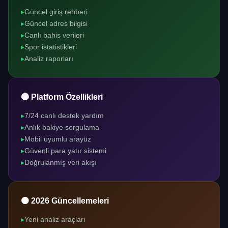
Güncel giriş rehberi
Güncel adres bilgisi
Canlı bahis verileri
Spor istatistikleri
Analiz raporları
🔵 Platform Özellikleri
7/24 canlı destek yardım
Anlık bakiye sorgulama
Mobil uyumlu arayüz
Güvenli para yatır sistemi
Doğrulanmış veri akışı
🟠 2026 Güncellemeleri
Yeni analiz araçları