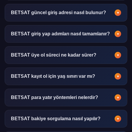
Kapsamlı spor analizi, istatistik ve güncel rehber içerikleri
sunan bir bilgi platformudur. Kullanıcılara doğrulanmış
BETSAT güncel giriş adresi nasıl bulunur?
▼
veriler eşliğinde yönlendirme sağlar.
Güncel adres bilgisi için bu rehber sayfası düzenli olarak
güncellenmektedir. Sayfayı yer imlerinize ekleyerek hızlı
BETSAT giriş yap adımları nasıl tamamlanır?
▼
ulaşım sağlayabilirsiniz.
Kullanıcı adı ve şifrenizi girerek giriş yap butonuna tıklayın.
İki faktörlü doğrulama aktifse SMS kodunu da girmeniz
BETSAT üye ol süreci ne kadar sürer?
▼
gerekecektir.
Üye ol işlemi ortalama 3-5 dakika içinde
tamamlanmaktadır. E-posta doğrulaması anlık olarak
BETSAT kayıt ol için yaş sınırı var mı?
▼
gerçekleştirilir.
Kayıt ol işlemi için 18 yaş ve üzeri olmak zorunludur. Yaş
doğrulaması kimlik belgesi ile gerçekleştirilmektedir.
BETSAT para yatır yöntemleri nelerdir?
▼
Banka havalesi, kredi kartı, e-cüzdan ve kripto para gibi
çeşitli para yatır yöntemleri desteklenmektedir. Her
BETSAT bakiye sorgulama nasıl yapılır?
▼
yöntemin minimum limiti farklılık gösterebilir.
Hesap panelindeki bakiye bölümünden anlık durum