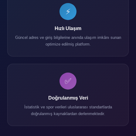
⚡
Hızlı Ulaşım
Güncel adres ve giriş bilgilerine anında ulaşım imkânı sunan
optimize edilmiş platform.
✅
Doğrulanmış Veri
İstatistik ve spor verileri uluslararası standartlarda
doğrulanmış kaynaklardan derlenmektedir.