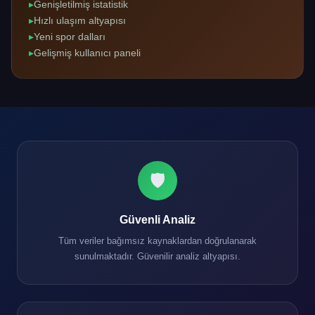
Genişletilmiş istatistik
Hızlı ulaşım altyapısı
Yeni spor dalları
Gelişmiş kullanıcı paneli
🛡️
Güvenli Analiz
Tüm veriler bağımsız kaynaklardan doğrulanarak
sunulmaktadır. Güvenilir analiz altyapısı.