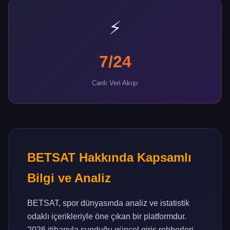
⚡
7/24
Canlı Veri Akışı
BETSAT Hakkında Kapsamlı
Bilgi ve Analiz
BETSAT, spor dünyasında analiz ve istatistik
odaklı içerikleriyle öne çıkan bir platformdur.
2026 itibarıyla sunduğu güncel giriş rehberleri,