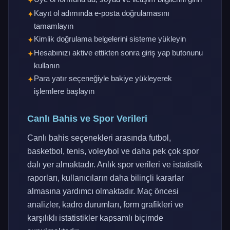
Kayıt ol adımında e-posta doğrulamasını
tamamlayın
Kimlik doğrulama belgelerini sisteme yükleyin
Hesabınızı aktive ettikten sonra giriş yap butonunu
kullanın
Para yatır seçeneğiyle bakiye yükleyerek
işlemlere başlayın
Canlı Bahis ve Spor Verileri
Canlı bahis seçenekleri arasında futbol,
basketbol, tenis, voleybol ve daha pek çok spor
dalı yer almaktadır. Anlık spor verileri ve istatistik
raporları, kullanıcıların daha bilinçli kararlar
almasına yardımcı olmaktadır. Maç öncesi
analizler, kadro durumları, form grafikleri ve
karşılıklı istatistikler kapsamlı biçimde