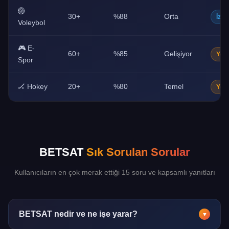
🏐
30+
%88
Orta
İzle
Voleybol
🎮 E-
60+
%85
Gelişiyor
Yeni
Spor
🏒 Hokey
20+
%80
Temel
Yeni
BETSAT
Sık Sorulan Sorular
Kullanıcıların en çok merak ettiği 15 soru ve kapsamlı yanıtları
BETSAT nedir ve ne işe yarar?
▼