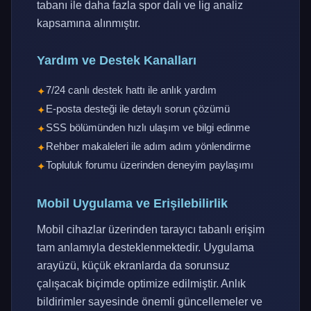
tabanı ile daha fazla spor dalı ve lig analiz
kapsamına alınmıştır.
Yardım ve Destek Kanalları
7/24 canlı destek hattı ile anlık yardım
E-posta desteği ile detaylı sorun çözümü
SSS bölümünden hızlı ulaşım ve bilgi edinme
Rehber makaleleri ile adım adım yönlendirme
Topluluk forumu üzerinden deneyim paylaşımı
Mobil Uygulama ve Erişilebilirlik
Mobil cihazlar üzerinden tarayıcı tabanlı erişim
tam anlamıyla desteklenmektedir. Uygulama
arayüzü, küçük ekranlarda da sorunsuz
çalışacak biçimde optimize edilmiştir. Anlık
bildirimler sayesinde önemli güncellemeler ve