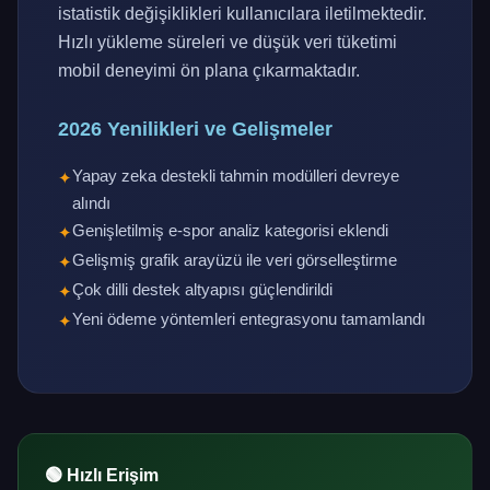
istatistik değişiklikleri kullanıcılara iletilmektedir.
Hızlı yükleme süreleri ve düşük veri tüketimi
mobil deneyimi ön plana çıkarmaktadır.
2026 Yenilikleri ve Gelişmeler
Yapay zeka destekli tahmin modülleri devreye
alındı
Genişletilmiş e-spor analiz kategorisi eklendi
Gelişmiş grafik arayüzü ile veri görselleştirme
Çok dilli destek altyapısı güçlendirildi
Yeni ödeme yöntemleri entegrasyonu tamamlandı
🟢 Hızlı Erişim