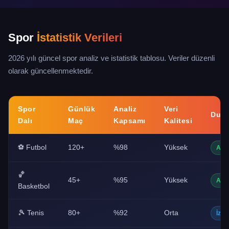
Spor
İstatistik Verileri
2026 yılı güncel spor analiz ve istatistik tablosu. Veriler düzenli
olarak güncellenmektedir.
Spor
Günlük
Analiz
Veri
Dur
Dalı
Maç
Kapsamı
Kalitesi
⚽ Futbol
120+
%98
Yüksek
Akti
🏀
45+
%95
Yüksek
Akti
Basketbol
🎾 Tenis
80+
%92
Orta
İzle