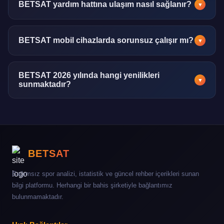
raporun altında açıklama notları ve okuma kılavuzu
BETSAT yardım hattına ulaşım nasıl sağlanır?
▼
bulunmaktadır.
7/24 aktif canlı destek hattı, e-posta kanalı ve SSS bölümü
üzerinden yardım alınabilir. Ortalama yanıt süresi 5
BETSAT mobil cihazlarda sorunsuz çalışır mı?
▼
dakikanın altındadır.
Tüm modern mobil tarayıcılar ve işletim sistemleriyle tam
uyumludur. Uygulama ayrıca iOS ve Android
BETSAT 2026 yılında hangi yenilikleri
▼
sunmaktadır?
platformlarında da mevcuttur.
2026 itibarıyla yapay zeka destekli analiz modülleri,
genişletilmiş e-spor verileri, çok dilli destek ve yeni ödeme
entegrasyonları hayata geçirilmiştir.
BETSAT
Bağımsız spor analizi, istatistik ve güncel rehber içerikleri sunan
bilgi platformu. Herhangi bir bahis şirketiyle bağlantımız
bulunmamaktadır.