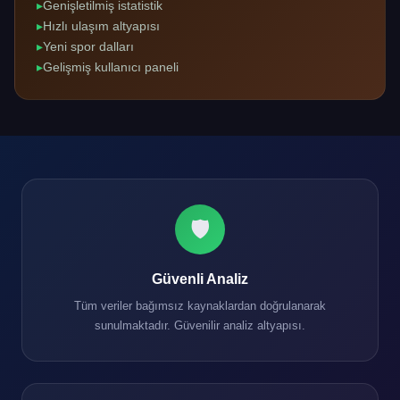
Genişletilmiş istatistik
Hızlı ulaşım altyapısı
Yeni spor dalları
Gelişmiş kullanıcı paneli
🛡️
Güvenli Analiz
Tüm veriler bağımsız kaynaklardan doğrulanarak
sunulmaktadır. Güvenilir analiz altyapısı.