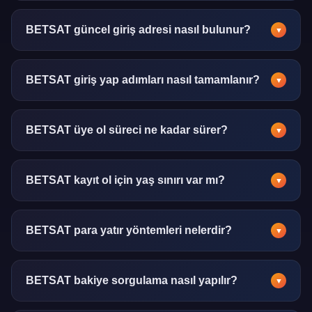
Kapsamlı spor analizi, istatistik ve güncel rehber içerikleri
sunan bir bilgi platformudur. Kullanıcılara doğrulanmış
BETSAT güncel giriş adresi nasıl bulunur?
▼
veriler eşliğinde yönlendirme sağlar.
Güncel adres bilgisi için bu rehber sayfası düzenli olarak
güncellenmektedir. Sayfayı yer imlerinize ekleyerek hızlı
BETSAT giriş yap adımları nasıl tamamlanır?
▼
ulaşım sağlayabilirsiniz.
Kullanıcı adı ve şifrenizi girerek giriş yap butonuna tıklayın.
İki faktörlü doğrulama aktifse SMS kodunu da girmeniz
BETSAT üye ol süreci ne kadar sürer?
▼
gerekecektir.
Üye ol işlemi ortalama 3-5 dakika içinde
tamamlanmaktadır. E-posta doğrulaması anlık olarak
BETSAT kayıt ol için yaş sınırı var mı?
▼
gerçekleştirilir.
Kayıt ol işlemi için 18 yaş ve üzeri olmak zorunludur. Yaş
doğrulaması kimlik belgesi ile gerçekleştirilmektedir.
BETSAT para yatır yöntemleri nelerdir?
▼
Banka havalesi, kredi kartı, e-cüzdan ve kripto para gibi
çeşitli para yatır yöntemleri desteklenmektedir. Her
BETSAT bakiye sorgulama nasıl yapılır?
▼
yöntemin minimum limiti farklılık gösterebilir.
Hesap panelindeki bakiye bölümünden anlık durum