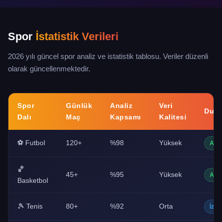
Spor
İstatistik Verileri
2026 yılı güncel spor analiz ve istatistik tablosu. Veriler düzenli
olarak güncellenmektedir.
Spor
Günlük
Analiz
Veri
Dur
Dalı
Maç
Kapsamı
Kalitesi
⚽ Futbol
120+
%98
Yüksek
Akti
🏀
45+
%95
Yüksek
Akti
Basketbol
🎾 Tenis
80+
%92
Orta
İzle