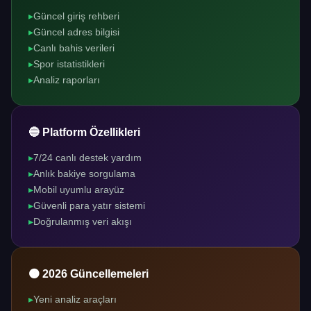
Güncel giriş rehberi
Güncel adres bilgisi
Canlı bahis verileri
Spor istatistikleri
Analiz raporları
🔵 Platform Özellikleri
7/24 canlı destek yardım
Anlık bakiye sorgulama
Mobil uyumlu arayüz
Güvenli para yatır sistemi
Doğrulanmış veri akışı
🟠 2026 Güncellemeleri
Yeni analiz araçları