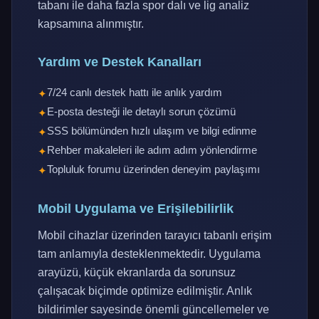
tabanı ile daha fazla spor dalı ve lig analiz
kapsamına alınmıştır.
Yardım ve Destek Kanalları
7/24 canlı destek hattı ile anlık yardım
E-posta desteği ile detaylı sorun çözümü
SSS bölümünden hızlı ulaşım ve bilgi edinme
Rehber makaleleri ile adım adım yönlendirme
Topluluk forumu üzerinden deneyim paylaşımı
Mobil Uygulama ve Erişilebilirlik
Mobil cihazlar üzerinden tarayıcı tabanlı erişim
tam anlamıyla desteklenmektedir. Uygulama
arayüzü, küçük ekranlarda da sorunsuz
çalışacak biçimde optimize edilmiştir. Anlık
bildirimler sayesinde önemli güncellemeler ve