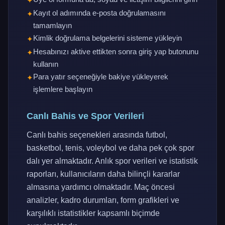
Kayıt ol adımında e-posta doğrulamasını
tamamlayın
Kimlik doğrulama belgelerini sisteme yükleyin
Hesabınızı aktive ettikten sonra giriş yap butonunu
kullanın
Para yatır seçeneğiyle bakiye yükleyerek
işlemlere başlayın
Canlı Bahis ve Spor Verileri
Canlı bahis seçenekleri arasında futbol,
basketbol, tenis, voleybol ve daha pek çok spor
dalı yer almaktadır. Anlık spor verileri ve istatistik
raporları, kullanıcıların daha bilinçli kararlar
almasına yardımcı olmaktadır. Maç öncesi
analizler, kadro durumları, form grafikleri ve
karşılıklı istatistikler kapsamlı biçimde