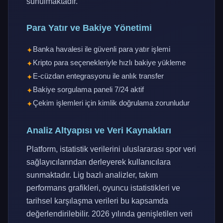
sunulmaktadır.
Para Yatır ve Bakiye Yönetimi
Banka havalesi ile güvenli para yatır işlemi
Kripto para seçenekleriyle hızlı bakiye yükleme
E-cüzdan entegrasyonu ile anlık transfer
Bakiye sorgulama paneli 7/24 aktif
Çekim işlemleri için kimlik doğrulama zorunludur
Analiz Altyapısı ve Veri Kaynakları
Platform, istatistik verilerini uluslararası spor veri
sağlayıcılarından derleyerek kullanıcılara
sunmaktadır. Lig bazlı analizler, takım
performans grafikleri, oyuncu istatistikleri ve
tarihsel karşılaşma verileri bu kapsamda
değerlendirilebilir. 2026 yılında genişletilen veri