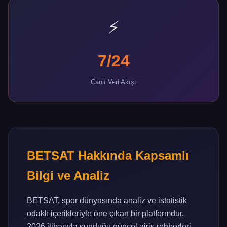
⚡
7/24
Canlı Veri Akışı
BETSAT Hakkında Kapsamlı
Bilgi ve Analiz
BETSAT, spor dünyasında analiz ve istatistik
odaklı içerikleriyle öne çıkan bir platformdur.
2026 itibarıyla sunduğu güncel giriş rehberleri,