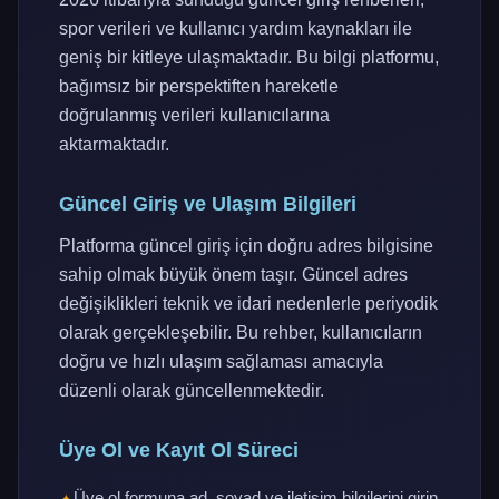
spor verileri ve kullanıcı yardım kaynakları ile
geniş bir kitleye ulaşmaktadır. Bu bilgi platformu,
bağımsız bir perspektiften hareketle
doğrulanmış verileri kullanıcılarına
aktarmaktadır.
Güncel Giriş ve Ulaşım Bilgileri
Platforma güncel giriş için doğru adres bilgisine
sahip olmak büyük önem taşır. Güncel adres
değişiklikleri teknik ve idari nedenlerle periyodik
olarak gerçekleşebilir. Bu rehber, kullanıcıların
doğru ve hızlı ulaşım sağlaması amacıyla
düzenli olarak güncellenmektedir.
Üye Ol ve Kayıt Ol Süreci
Üye ol formuna ad, soyad ve iletişim bilgilerini girin