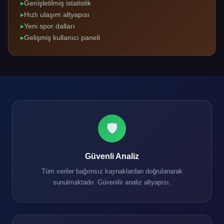
Genişletilmiş istatistik
Hızlı ulaşım altyapısı
Yeni spor dalları
Gelişmiş kullanıcı paneli
🛡️
Güvenli Analiz
Tüm veriler bağımsız kaynaklardan doğrulanarak
sunulmaktadır. Güvenilir analiz altyapısı.