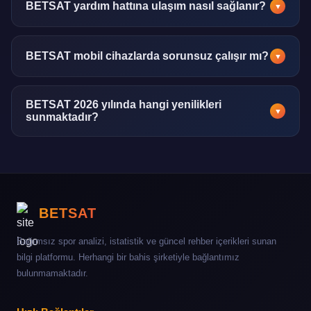
raporun altında açıklama notları ve okuma kılavuzu
BETSAT yardım hattına ulaşım nasıl sağlanır?
▼
bulunmaktadır.
7/24 aktif canlı destek hattı, e-posta kanalı ve SSS bölümü
üzerinden yardım alınabilir. Ortalama yanıt süresi 5
BETSAT mobil cihazlarda sorunsuz çalışır mı?
▼
dakikanın altındadır.
Tüm modern mobil tarayıcılar ve işletim sistemleriyle tam
uyumludur. Uygulama ayrıca iOS ve Android
BETSAT 2026 yılında hangi yenilikleri
▼
sunmaktadır?
platformlarında da mevcuttur.
2026 itibarıyla yapay zeka destekli analiz modülleri,
genişletilmiş e-spor verileri, çok dilli destek ve yeni ödeme
entegrasyonları hayata geçirilmiştir.
BETSAT
Bağımsız spor analizi, istatistik ve güncel rehber içerikleri sunan
bilgi platformu. Herhangi bir bahis şirketiyle bağlantımız
bulunmamaktadır.