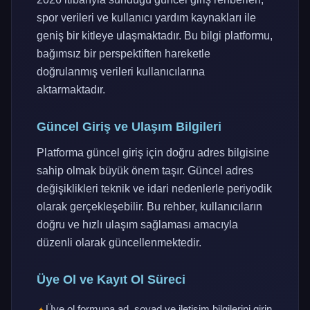
spor verileri ve kullanıcı yardım kaynakları ile
geniş bir kitleye ulaşmaktadır. Bu bilgi platformu,
bağımsız bir perspektiften hareketle
doğrulanmış verileri kullanıcılarına
aktarmaktadır.
Güncel Giriş ve Ulaşım Bilgileri
Platforma güncel giriş için doğru adres bilgisine
sahip olmak büyük önem taşır. Güncel adres
değişiklikleri teknik ve idari nedenlerle periyodik
olarak gerçekleşebilir. Bu rehber, kullanıcıların
doğru ve hızlı ulaşım sağlaması amacıyla
düzenli olarak güncellenmektedir.
Üye Ol ve Kayıt Ol Süreci
Üye ol formuna ad, soyad ve iletişim bilgilerini girin