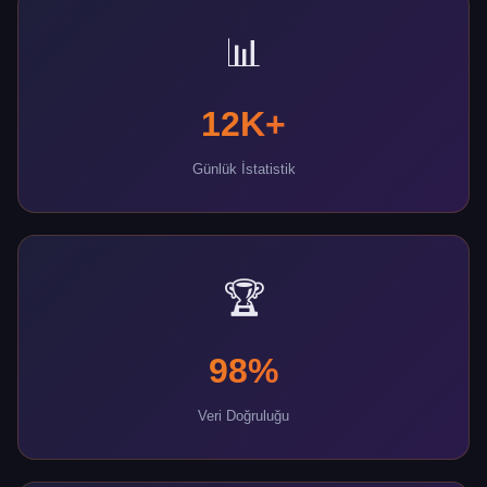
📊
12K+
Günlük İstatistik
🏆
98%
Veri Doğruluğu