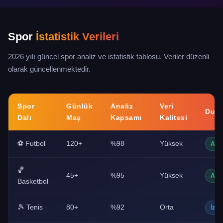
Spor
İstatistik Verileri
2026 yılı güncel spor analiz ve istatistik tablosu. Veriler düzenli
olarak güncellenmektedir.
Spor
Günlük
Analiz
Veri
Dur
Dalı
Maç
Kapsamı
Kalitesi
⚽ Futbol
120+
%98
Yüksek
Akti
🏀
45+
%95
Yüksek
Akti
Basketbol
🎾 Tenis
80+
%92
Orta
İzle