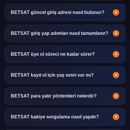
Kapsamlı spor analizi, istatistik ve güncel rehber içerikleri
sunan bir bilgi platformudur. Kullanıcılara doğrulanmış
BETSAT güncel giriş adresi nasıl bulunur?
▼
veriler eşliğinde yönlendirme sağlar.
Güncel adres bilgisi için bu rehber sayfası düzenli olarak
güncellenmektedir. Sayfayı yer imlerinize ekleyerek hızlı
BETSAT giriş yap adımları nasıl tamamlanır?
▼
ulaşım sağlayabilirsiniz.
Kullanıcı adı ve şifrenizi girerek giriş yap butonuna tıklayın.
İki faktörlü doğrulama aktifse SMS kodunu da girmeniz
BETSAT üye ol süreci ne kadar sürer?
▼
gerekecektir.
Üye ol işlemi ortalama 3-5 dakika içinde
tamamlanmaktadır. E-posta doğrulaması anlık olarak
BETSAT kayıt ol için yaş sınırı var mı?
▼
gerçekleştirilir.
Kayıt ol işlemi için 18 yaş ve üzeri olmak zorunludur. Yaş
doğrulaması kimlik belgesi ile gerçekleştirilmektedir.
BETSAT para yatır yöntemleri nelerdir?
▼
Banka havalesi, kredi kartı, e-cüzdan ve kripto para gibi
çeşitli para yatır yöntemleri desteklenmektedir. Her
BETSAT bakiye sorgulama nasıl yapılır?
▼
yöntemin minimum limiti farklılık gösterebilir.
Hesap panelindeki bakiye bölümünden anlık durum