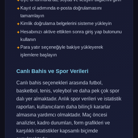
Kayıt ol adımında e-posta doğrulamasını
tamamlayın
Kimlik doğrulama belgelerini sisteme yükleyin
Hesabınızı aktive ettikten sonra giriş yap butonunu
kullanın
Para yatır seçeneğiyle bakiye yükleyerek
işlemlere başlayın
Canlı Bahis ve Spor Verileri
Canlı bahis seçenekleri arasında futbol,
basketbol, tenis, voleybol ve daha pek çok spor
dalı yer almaktadır. Anlık spor verileri ve istatistik
raporları, kullanıcıların daha bilinçli kararlar
almasına yardımcı olmaktadır. Maç öncesi
analizler, kadro durumları, form grafikleri ve
karşılıklı istatistikler kapsamlı biçimde