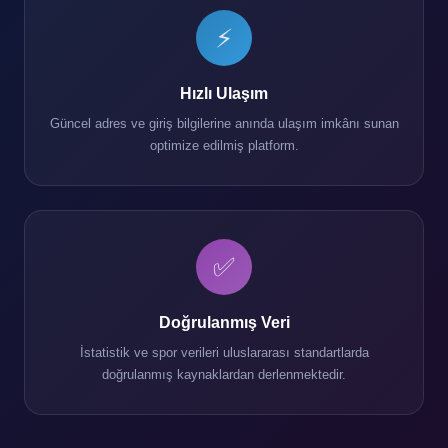
⚡
Hızlı Ulaşım
Güncel adres ve giriş bilgilerine anında ulaşım imkânı sunan
optimize edilmiş platform.
✅
Doğrulanmış Veri
İstatistik ve spor verileri uluslararası standartlarda
doğrulanmış kaynaklardan derlenmektedir.