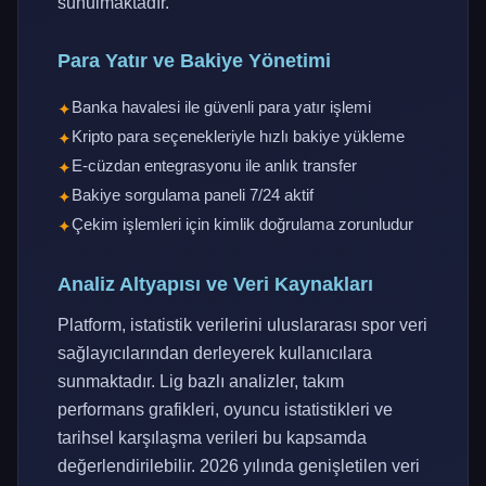
sunulmaktadır.
Para Yatır ve Bakiye Yönetimi
Banka havalesi ile güvenli para yatır işlemi
Kripto para seçenekleriyle hızlı bakiye yükleme
E-cüzdan entegrasyonu ile anlık transfer
Bakiye sorgulama paneli 7/24 aktif
Çekim işlemleri için kimlik doğrulama zorunludur
Analiz Altyapısı ve Veri Kaynakları
Platform, istatistik verilerini uluslararası spor veri
sağlayıcılarından derleyerek kullanıcılara
sunmaktadır. Lig bazlı analizler, takım
performans grafikleri, oyuncu istatistikleri ve
tarihsel karşılaşma verileri bu kapsamda
değerlendirilebilir. 2026 yılında genişletilen veri