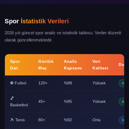
Spor
İstatistik Verileri
2026 yılı güncel spor analiz ve istatistik tablosu. Veriler düzenli
olarak güncellenmektedir.
Spor
Günlük
Analiz
Veri
Dur
Dalı
Maç
Kapsamı
Kalitesi
⚽ Futbol
120+
%98
Yüksek
Akti
🏀
45+
%95
Yüksek
Akti
Basketbol
🎾 Tenis
80+
%92
Orta
İzle