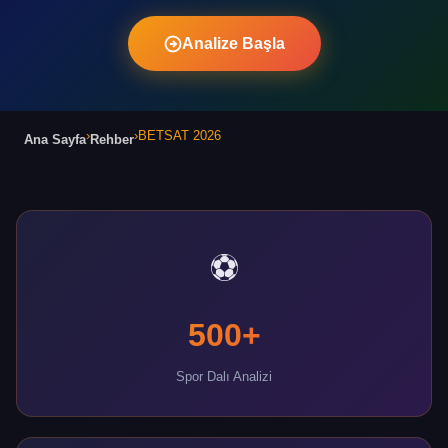
Analize Başla
›
›
BETSAT 2026
Ana Sayfa
Rehber
⚽
500+
Spor Dalı Analizi