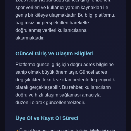
spor verileri ve kullanıcı yardım kaynakları ile
geniş bir kitleye ulaşmaktadır. Bu bilgi platformu,
bağımsız bir perspektiften hareketle
doğrulanmış verileri kullanıcılarına
aktarmaktadır.
Güncel Giriş ve Ulaşım Bilgileri
Platforma güncel giriş için doğru adres bilgisine
sahip olmak büyük önem taşır. Güncel adres
değişiklikleri teknik ve idari nedenlerle periyodik
olarak gerçekleşebilir. Bu rehber, kullanıcıların
doğru ve hızlı ulaşım sağlaması amacıyla
düzenli olarak güncellenmektedir.
Üye Ol ve Kayıt Ol Süreci
Üye ol formuna ad, soyad ve iletişim bilgilerini girin