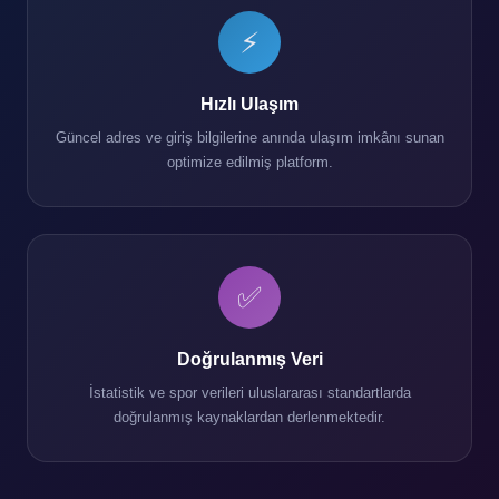
⚡
Hızlı Ulaşım
Güncel adres ve giriş bilgilerine anında ulaşım imkânı sunan
optimize edilmiş platform.
✅
Doğrulanmış Veri
İstatistik ve spor verileri uluslararası standartlarda
doğrulanmış kaynaklardan derlenmektedir.