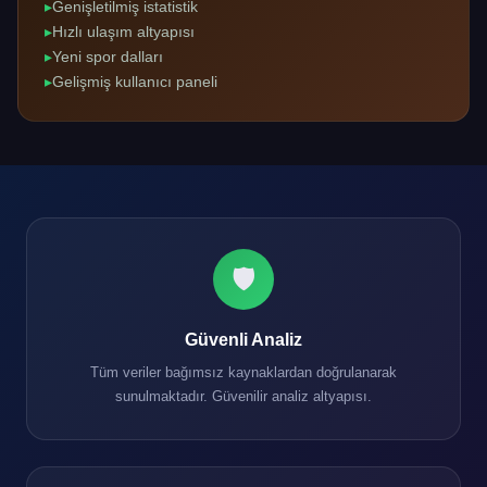
Genişletilmiş istatistik
Hızlı ulaşım altyapısı
Yeni spor dalları
Gelişmiş kullanıcı paneli
🛡️
Güvenli Analiz
Tüm veriler bağımsız kaynaklardan doğrulanarak
sunulmaktadır. Güvenilir analiz altyapısı.