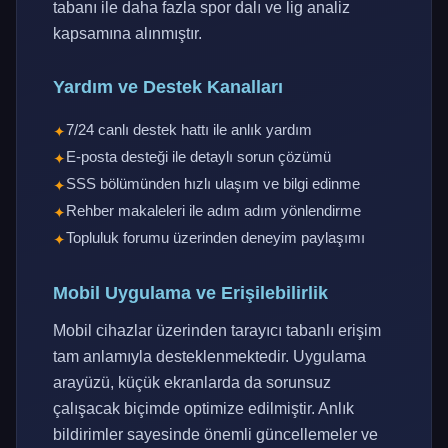
tabanı ile daha fazla spor dalı ve lig analiz
kapsamına alınmıştır.
Yardım ve Destek Kanalları
7/24 canlı destek hattı ile anlık yardım
E-posta desteği ile detaylı sorun çözümü
SSS bölümünden hızlı ulaşım ve bilgi edinme
Rehber makaleleri ile adım adım yönlendirme
Topluluk forumu üzerinden deneyim paylaşımı
Mobil Uygulama ve Erişilebilirlik
Mobil cihazlar üzerinden tarayıcı tabanlı erişim
tam anlamıyla desteklenmektedir. Uygulama
arayüzü, küçük ekranlarda da sorunsuz
çalışacak biçimde optimize edilmiştir. Anlık
bildirimler sayesinde önemli güncellemeler ve