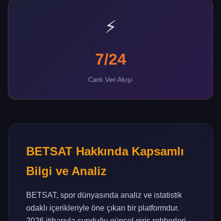
⚡
7/24
Canlı Veri Akışı
BETSAT Hakkında Kapsamlı
Bilgi ve Analiz
BETSAT, spor dünyasında analiz ve istatistik
odaklı içerikleriyle öne çıkan bir platformdur.
2026 itibarıyla sunduğu güncel giriş rehberleri,