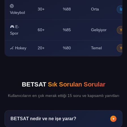
🏐
30+
%88
Orta
İzle
Voleybol
🎮 E-
60+
%85
Gelişiyor
Yeni
Spor
🏒 Hokey
20+
%80
Temel
Yeni
BETSAT
Sık Sorulan Sorular
Kullanıcıların en çok merak ettiği 15 soru ve kapsamlı yanıtları
BETSAT nedir ve ne işe yarar?
▼