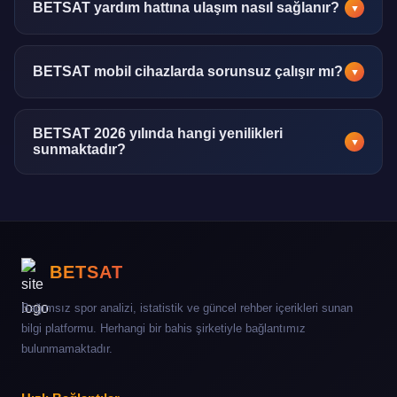
raporun altında açıklama notları ve okuma kılavuzu
BETSAT yardım hattına ulaşım nasıl sağlanır?
▼
bulunmaktadır.
7/24 aktif canlı destek hattı, e-posta kanalı ve SSS bölümü
üzerinden yardım alınabilir. Ortalama yanıt süresi 5
BETSAT mobil cihazlarda sorunsuz çalışır mı?
▼
dakikanın altındadır.
Tüm modern mobil tarayıcılar ve işletim sistemleriyle tam
uyumludur. Uygulama ayrıca iOS ve Android
BETSAT 2026 yılında hangi yenilikleri
▼
sunmaktadır?
platformlarında da mevcuttur.
2026 itibarıyla yapay zeka destekli analiz modülleri,
genişletilmiş e-spor verileri, çok dilli destek ve yeni ödeme
entegrasyonları hayata geçirilmiştir.
BETSAT
Bağımsız spor analizi, istatistik ve güncel rehber içerikleri sunan
bilgi platformu. Herhangi bir bahis şirketiyle bağlantımız
bulunmamaktadır.