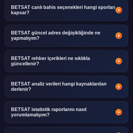
görüntülenebilir. İşlem geçmişi de aynı ekrandan takip
BETSAT canlı bahis seçenekleri hangi sporları
▼
kapsar?
edilebilmektedir.
Futbol, basketbol, tenis, voleybol, hokey ve e-spor dahil
olmak üzere pek çok spor dalında canlı bahis imkânı
BETSAT güncel adres değişikliğinde ne
▼
yapmalıyım?
sunulmaktadır.
Güncel adres değişikliklerinde bu rehber sayfasını kontrol
etmeniz yeterlidir. Ayrıca bildirim aboneliği ile otomatik bilgi
BETSAT rehber içerikleri ne sıklıkla
▼
güncellenir?
alabilirsiniz.
Bu bilgi platformu içerikleri haftalık olarak gözden
geçirilmekte, önemli değişikliklerde anında güncelleme
BETSAT analiz verileri hangi kaynaklardan
▼
derlenir?
yapılmaktadır.
Spor verileri uluslararası veri sağlayıcılarından, resmi lig
istatistik portallarından ve bağımsız analiz kuruluşlarından
BETSAT istatistik raporlarını nasıl
▼
yorumlamalıyım?
derlenmektedir.
Tablolar ve grafikler sezgisel biçimde tasarlanmıştır. Her