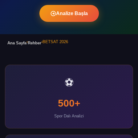
Analize Başla
›
›
BETSAT 2026
Ana Sayfa
Rehber
⚽
500+
Spor Dalı Analizi