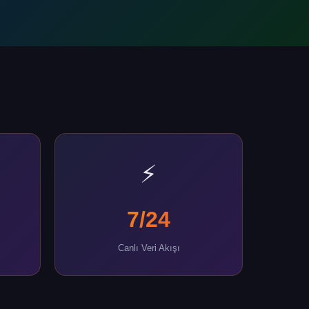
⚡
7/24
Canlı Veri Akışı