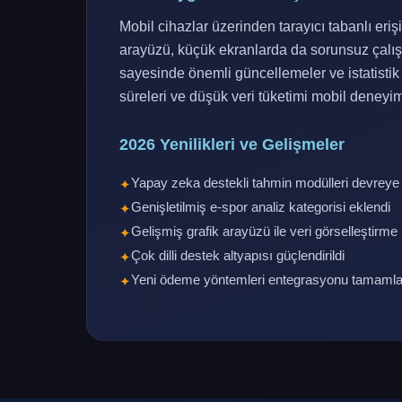
Mobil cihazlar üzerinden tarayıcı tabanlı e
arayüzü, küçük ekranlarda da sorunsuz çalışac
sayesinde önemli güncellemeler ve istatistik d
süreleri ve düşük veri tüketimi mobil deneyim
2026 Yenilikleri ve Gelişmeler
Yapay zeka destekli tahmin modülleri devreye 
Genişletilmiş e-spor analiz kategorisi eklendi
Gelişmiş grafik arayüzü ile veri görselleştirme
Çok dilli destek altyapısı güçlendirildi
Yeni ödeme yöntemleri entegrasyonu tamamla