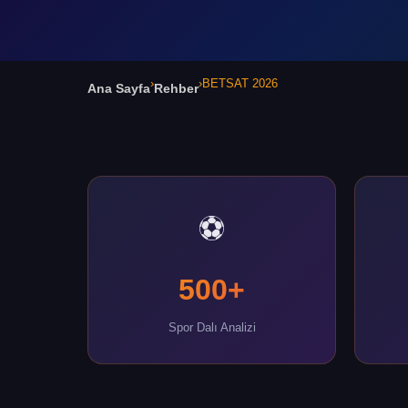
›
›
BETSAT 2026
Ana Sayfa
Rehber
⚽
500+
Spor Dalı Analizi