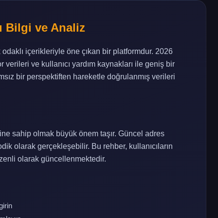
Bilgi ve Analiz
odaklı içerikleriyle öne çıkan bir platformdur. 2026
r verileri ve kullanıcı yardım kaynakları ile geniş bir
msız bir perspektiften hareketle doğrulanmış verileri
isine sahip olmak büyük önem taşır. Güncel adres
odik olarak gerçekleşebilir. Bu rehber, kullanıcıların
zenli olarak güncellenmektedir.
girin