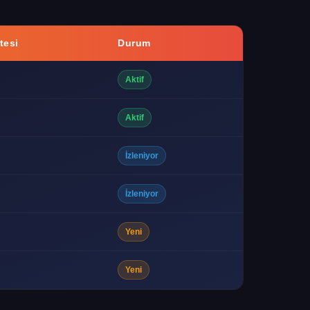
tesi
Durum
Aktif
Aktif
İzleniyor
İzleniyor
Yeni
Yeni