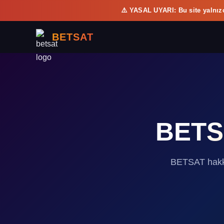
⚠️ YASAL UYARI: Bu site yalnızc
BETSAT
BETS
BETSAT hakkın