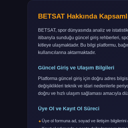
BETSAT Hakkında Kapsamlı 
BETSAT, spor dünyasında analiz ve istatistik 
itibarıyla sunduğu güncel giriş rehberleri, spo
kitleye ulaşmaktadır. Bu bilgi platformu, bağı
kullanıcılarına aktarmaktadır.
Güncel Giriş ve Ulaşım Bilgileri
Platforma güncel giriş için doğru adres bilg
değişiklikleri teknik ve idari nedenlerle periy
doğru ve hızlı ulaşım sağlaması amacıyla dü
Üye Ol ve Kayıt Ol Süreci
Üye ol formuna ad, soyad ve iletişim bilgilerini 