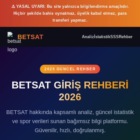
⚠️ YASAL UYARI: Bu site yalnızca bilgilendirme amaçlıdır.
Hiçbir şekilde bahis oynatmaz, üyelik kabul etmez, para
transferi yapmaz.
BETSAT
Analiz
İstatistik
SSS
Rehber
2026 GÜNCEL REHBER
BETSAT GİRİŞ REHBERİ
2026
BETSAT hakkında kapsamlı analiz, güncel istatistik
ve spor verileri sunan bağımsız bilgi platformu.
Güvenilir, hızlı, doğrulanmış.