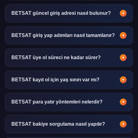
Kapsamlı spor analizi, istatistik ve güncel rehber içerikleri
sunan bir bilgi platformudur. Kullanıcılara doğrulanmış
BETSAT güncel giriş adresi nasıl bulunur?
▼
veriler eşliğinde yönlendirme sağlar.
Güncel adres bilgisi için bu rehber sayfası düzenli olarak
güncellenmektedir. Sayfayı yer imlerinize ekleyerek hızlı
BETSAT giriş yap adımları nasıl tamamlanır?
▼
ulaşım sağlayabilirsiniz.
Kullanıcı adı ve şifrenizi girerek giriş yap butonuna tıklayın.
İki faktörlü doğrulama aktifse SMS kodunu da girmeniz
BETSAT üye ol süreci ne kadar sürer?
▼
gerekecektir.
Üye ol işlemi ortalama 3-5 dakika içinde
tamamlanmaktadır. E-posta doğrulaması anlık olarak
BETSAT kayıt ol için yaş sınırı var mı?
▼
gerçekleştirilir.
Kayıt ol işlemi için 18 yaş ve üzeri olmak zorunludur. Yaş
doğrulaması kimlik belgesi ile gerçekleştirilmektedir.
BETSAT para yatır yöntemleri nelerdir?
▼
Banka havalesi, kredi kartı, e-cüzdan ve kripto para gibi
çeşitli para yatır yöntemleri desteklenmektedir. Her
BETSAT bakiye sorgulama nasıl yapılır?
▼
yöntemin minimum limiti farklılık gösterebilir.
Hesap panelindeki bakiye bölümünden anlık durum