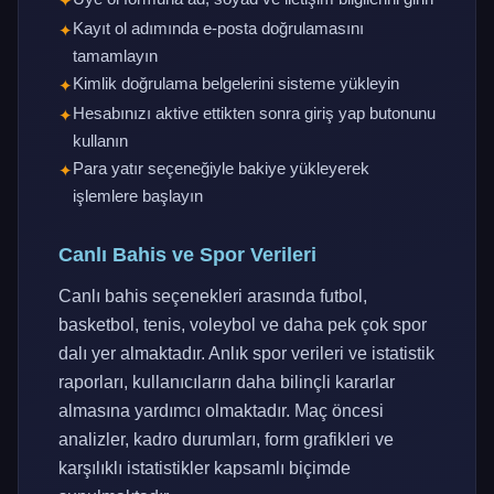
Kayıt ol adımında e-posta doğrulamasını
tamamlayın
Kimlik doğrulama belgelerini sisteme yükleyin
Hesabınızı aktive ettikten sonra giriş yap butonunu
kullanın
Para yatır seçeneğiyle bakiye yükleyerek
işlemlere başlayın
Canlı Bahis ve Spor Verileri
Canlı bahis seçenekleri arasında futbol,
basketbol, tenis, voleybol ve daha pek çok spor
dalı yer almaktadır. Anlık spor verileri ve istatistik
raporları, kullanıcıların daha bilinçli kararlar
almasına yardımcı olmaktadır. Maç öncesi
analizler, kadro durumları, form grafikleri ve
karşılıklı istatistikler kapsamlı biçimde