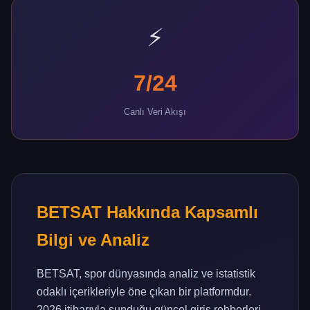
⚡
7/24
Canlı Veri Akışı
BETSAT Hakkında Kapsamlı
Bilgi ve Analiz
BETSAT, spor dünyasında analiz ve istatistik
odaklı içerikleriyle öne çıkan bir platformdur.
2026 itibarıyla sunduğu güncel giriş rehberleri,