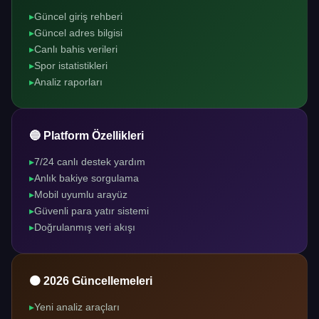
Güncel giriş rehberi
Güncel adres bilgisi
Canlı bahis verileri
Spor istatistikleri
Analiz raporları
🔵 Platform Özellikleri
7/24 canlı destek yardım
Anlık bakiye sorgulama
Mobil uyumlu arayüz
Güvenli para yatır sistemi
Doğrulanmış veri akışı
🟠 2026 Güncellemeleri
Yeni analiz araçları