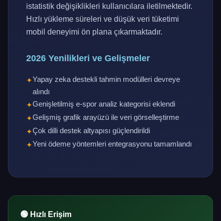
istatistik değişiklikleri kullanıcılara iletilmektedir.
Hızlı yükleme süreleri ve düşük veri tüketimi
mobil deneyimi ön plana çıkarmaktadır.
2026 Yenilikleri ve Gelişmeler
Yapay zeka destekli tahmin modülleri devreye
alındı
Genişletilmiş e-spor analiz kategorisi eklendi
Gelişmiş grafik arayüzü ile veri görselleştirme
Çok dilli destek altyapısı güçlendirildi
Yeni ödeme yöntemleri entegrasyonu tamamlandı
🟢 Hızlı Erişim