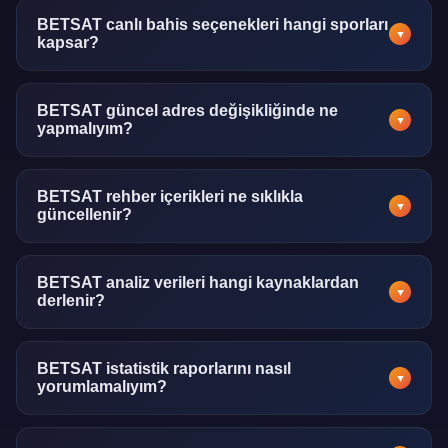
görüntülenebilir. İşlem geçmişi de aynı ekrandan takip
BETSAT canlı bahis seçenekleri hangi sporları
▼
kapsar?
edilebilmektedir.
Futbol, basketbol, tenis, voleybol, hokey ve e-spor dahil
olmak üzere pek çok spor dalında canlı bahis imkânı
BETSAT güncel adres değişikliğinde ne
▼
yapmalıyım?
sunulmaktadır.
Güncel adres değişikliklerinde bu rehber sayfasını kontrol
etmeniz yeterlidir. Ayrıca bildirim aboneliği ile otomatik bilgi
BETSAT rehber içerikleri ne sıklıkla
▼
güncellenir?
alabilirsiniz.
Bu bilgi platformu içerikleri haftalık olarak gözden
geçirilmekte, önemli değişikliklerde anında güncelleme
BETSAT analiz verileri hangi kaynaklardan
▼
derlenir?
yapılmaktadır.
Spor verileri uluslararası veri sağlayıcılarından, resmi lig
istatistik portallarından ve bağımsız analiz kuruluşlarından
BETSAT istatistik raporlarını nasıl
▼
yorumlamalıyım?
derlenmektedir.
Tablolar ve grafikler sezgisel biçimde tasarlanmıştır. Her