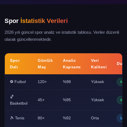
Spor
İstatistik Verileri
2026 yılı güncel spor analiz ve istatistik tablosu. Veriler düzenli
olarak güncellenmektedir.
Spor
Günlük
Analiz
Veri
Dur
Dalı
Maç
Kapsamı
Kalitesi
⚽ Futbol
120+
%98
Yüksek
Akti
🏀
45+
%95
Yüksek
Akti
Basketbol
🎾 Tenis
80+
%92
Orta
İzle