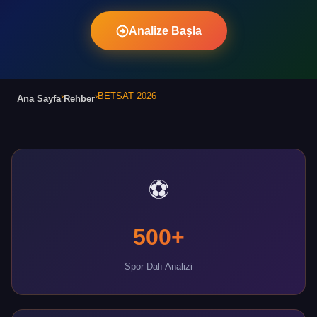
Analize Başla
›
›
BETSAT 2026
Ana Sayfa
Rehber
⚽
500+
Spor Dalı Analizi