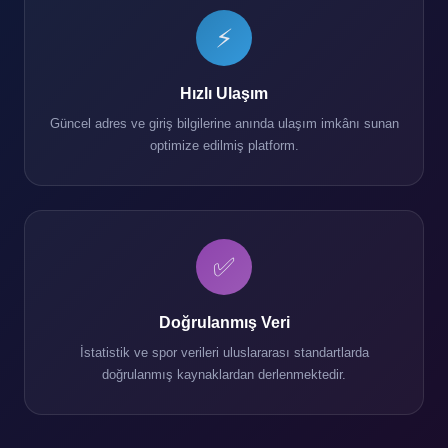
⚡
Hızlı Ulaşım
Güncel adres ve giriş bilgilerine anında ulaşım imkânı sunan
optimize edilmiş platform.
✅
Doğrulanmış Veri
İstatistik ve spor verileri uluslararası standartlarda
doğrulanmış kaynaklardan derlenmektedir.