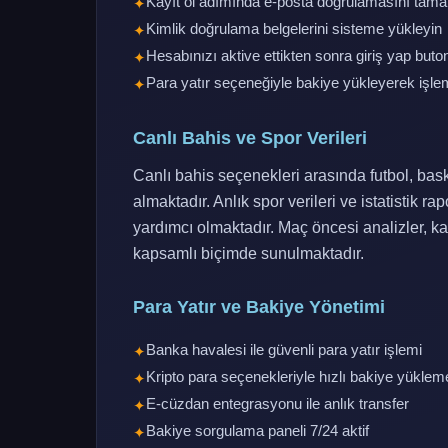
Kayıt ol adımında e-posta doğrulamasını tam
Kimlik doğrulama belgelerini sisteme yükleyin
Hesabınızı aktive ettikten sonra giriş yap buto
Para yatır seçeneğiyle bakiye yükleyerek işle
Canlı Bahis ve Spor Verileri
Canlı bahis seçenekleri arasında futbol, bask
almaktadır. Anlık spor verileri ve istatistik ra
yardımcı olmaktadır. Maç öncesi analizler, kadro
kapsamlı biçimde sunulmaktadır.
Para Yatır ve Bakiye Yönetimi
Banka havalesi ile güvenli para yatır işlemi
Kripto para seçenekleriyle hızlı bakiye yüklem
E-cüzdan entegrasyonu ile anlık transfer
Bakiye sorgulama paneli 7/24 aktif