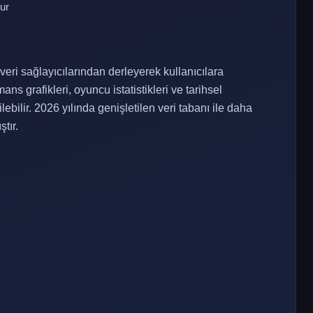
ur
r veri sağlayıcılarından derleyerek kullanıcılara
ans grafikleri, oyuncu istatistikleri ve tarihsel
bilir. 2026 yılında genişletilen veri tabanı ile daha
tır.