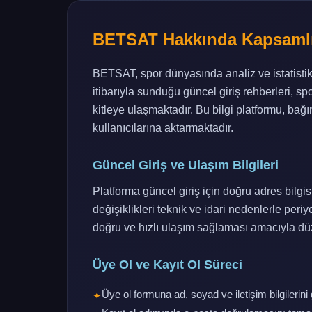
BETSAT Hakkında Kapsamlı 
BETSAT, spor dünyasında analiz ve istatistik 
itibarıyla sunduğu güncel giriş rehberleri, spo
kitleye ulaşmaktadır. Bu bilgi platformu, bağı
kullanıcılarına aktarmaktadır.
Güncel Giriş ve Ulaşım Bilgileri
Platforma güncel giriş için doğru adres bilg
değişiklikleri teknik ve idari nedenlerle periy
doğru ve hızlı ulaşım sağlaması amacıyla dü
Üye Ol ve Kayıt Ol Süreci
Üye ol formuna ad, soyad ve iletişim bilgilerini 