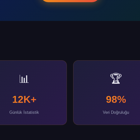
📊
🏆
12K+
98%
Günlük İstatistik
Veri Doğruluğu