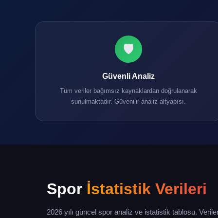
🛡️
Güvenli Analiz
Tüm veriler bağımsız kaynaklardan doğrulanarak
sunulmaktadır. Güvenilir analiz altyapısı.
Spor
İstatistik Verileri
2026 yılı güncel spor analiz ve istatistik tablosu. Veril