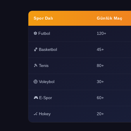
Spor Dalı
Günlük Maç
⚽ Futbol
120+
🏀 Basketbol
45+
🎾 Tenis
80+
🏐 Voleybol
30+
🎮 E-Spor
60+
🏒 Hokey
20+