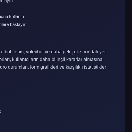
amlayın
nunu kullanın
mlere başlayın
etbol, tenis, voleybol ve daha pek çok spor dalı yer
porları, kullanıcıların daha bilinçli kararlar almasına
 durumları, form grafikleri ve karşılıklı istatistikler
e