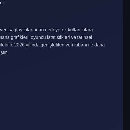
ur
r veri sağlayıcılarından derleyerek kullanıcılara
ans grafikleri, oyuncu istatistikleri ve tarihsel
bilir. 2026 yılında genişletilen veri tabanı ile daha
tır.