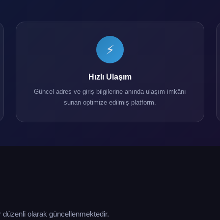
⚡
Hızlı Ulaşım
Güncel adres ve giriş bilgilerine anında ulaşım imkânı
sunan optimize edilmiş platform.
er düzenli olarak güncellenmektedir.