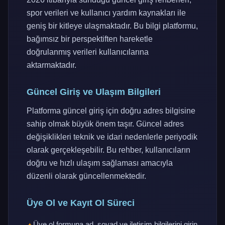
spor verileri ve kullanıcı yardım kaynakları ile
geniş bir kitleye ulaşmaktadır. Bu bilgi platformu,
bağımsız bir perspektiften hareketle
doğrulanmış verileri kullanıcılarına
aktarmaktadır.
Güncel Giriş ve Ulaşım Bilgileri
Platforma güncel giriş için doğru adres bilgisine
sahip olmak büyük önem taşır. Güncel adres
değişiklikleri teknik ve idari nedenlerle periyodik
olarak gerçekleşebilir. Bu rehber, kullanıcıların
doğru ve hızlı ulaşım sağlaması amacıyla
düzenli olarak güncellenmektedir.
Üye Ol ve Kayıt Ol Süreci
Üye ol formuna ad, soyad ve iletişim bilgilerini girin