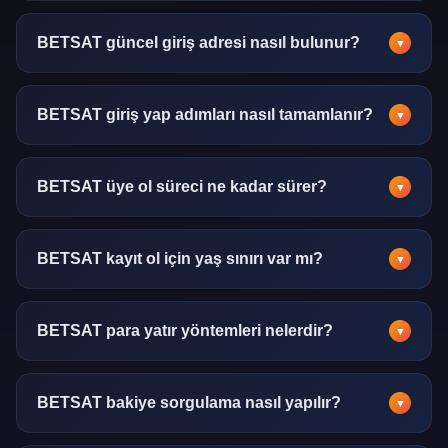
Kapsamlı spor analizi, istatistik ve güncel rehber içerikleri
sunan bir bilgi platformudur. Kullanıcılara doğrulanmış
BETSAT güncel giriş adresi nasıl bulunur?
▼
veriler eşliğinde yönlendirme sağlar.
Güncel adres bilgisi için bu rehber sayfası düzenli olarak
güncellenmektedir. Sayfayı yer imlerinize ekleyerek hızlı
BETSAT giriş yap adımları nasıl tamamlanır?
▼
ulaşım sağlayabilirsiniz.
Kullanıcı adı ve şifrenizi girerek giriş yap butonuna tıklayın.
İki faktörlü doğrulama aktifse SMS kodunu da girmeniz
BETSAT üye ol süreci ne kadar sürer?
▼
gerekecektir.
Üye ol işlemi ortalama 3-5 dakika içinde
tamamlanmaktadır. E-posta doğrulaması anlık olarak
BETSAT kayıt ol için yaş sınırı var mı?
▼
gerçekleştirilir.
Kayıt ol işlemi için 18 yaş ve üzeri olmak zorunludur. Yaş
doğrulaması kimlik belgesi ile gerçekleştirilmektedir.
BETSAT para yatır yöntemleri nelerdir?
▼
Banka havalesi, kredi kartı, e-cüzdan ve kripto para gibi
çeşitli para yatır yöntemleri desteklenmektedir. Her
BETSAT bakiye sorgulama nasıl yapılır?
▼
yöntemin minimum limiti farklılık gösterebilir.
Hesap panelindeki bakiye bölümünden anlık durum