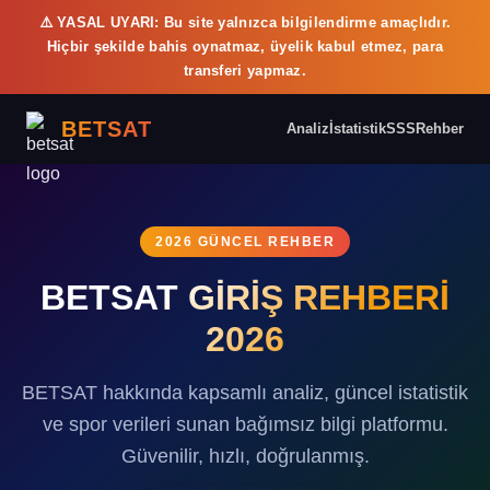
⚠️ YASAL UYARI: Bu site yalnızca bilgilendirme amaçlıdır.
Hiçbir şekilde bahis oynatmaz, üyelik kabul etmez, para
transferi yapmaz.
BETSAT
Analiz
İstatistik
SSS
Rehber
2026 GÜNCEL REHBER
BETSAT GİRİŞ REHBERİ
2026
BETSAT hakkında kapsamlı analiz, güncel istatistik
ve spor verileri sunan bağımsız bilgi platformu.
Güvenilir, hızlı, doğrulanmış.