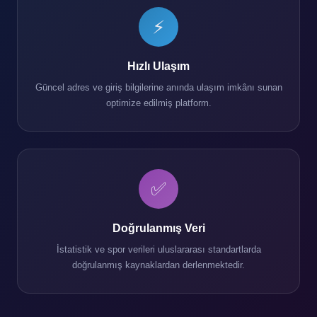
⚡
Hızlı Ulaşım
Güncel adres ve giriş bilgilerine anında ulaşım imkânı sunan
optimize edilmiş platform.
✅
Doğrulanmış Veri
İstatistik ve spor verileri uluslararası standartlarda
doğrulanmış kaynaklardan derlenmektedir.