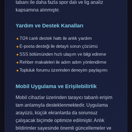
tabanı ile daha fazla spor dalı ve lig analiz
kapsamına alınmıştır.
Yardım ve Destek Kanalları
7/24 canlı destek hattı ile anlık yardım
E-posta desteği ile detaylı sorun çözümü
SSS bölümünden hızlı ulaşım ve bilgi edinme
Rehber makaleleri ile adım adım yönlendirme
Topluluk forumu üzerinden deneyim paylaşımı
Mobil Uygulama ve Erişilebilirlik
Mobil cihazlar üzerinden tarayıcı tabanlı erişim
tam anlamıyla desteklenmektedir. Uygulama
arayüzü, küçük ekranlarda da sorunsuz
çalışacak biçimde optimize edilmiştir. Anlık
bildirimler sayesinde önemli güncellemeler ve