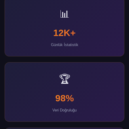
📊
12K+
Günlük İstatistik
🏆
98%
Veri Doğruluğu