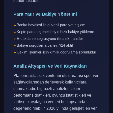
sunulmaktadır.
Para Yatır ve Bakiye Yönetimi
Banka havalesi ile güvenli para yatır işlemi
Kripto para seçenekleriyle hızlı bakiye yükleme
E-cüzdan entegrasyonu ile anlık transfer
Bakiye sorgulama paneli 7/24 aktif
Çekim işlemleri için kimlik doğrulama zorunludur
Analiz Altyapısı ve Veri Kaynakları
Platform, istatistik verilerini uluslararası spor veri
sağlayıcılarından derleyerek kullanıcılara
sunmaktadır. Lig bazlı analizler, takım
performans grafikleri, oyuncu istatistikleri ve
tarihsel karşılaşma verileri bu kapsamda
değerlendirilebilir. 2026 yılında genişletilen veri