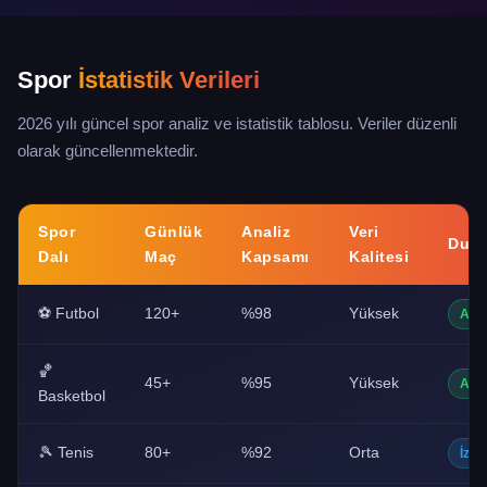
Spor
İstatistik Verileri
2026 yılı güncel spor analiz ve istatistik tablosu. Veriler düzenli
olarak güncellenmektedir.
Spor
Günlük
Analiz
Veri
Dur
Dalı
Maç
Kapsamı
Kalitesi
⚽ Futbol
120+
%98
Yüksek
Akti
🏀
45+
%95
Yüksek
Akti
Basketbol
🎾 Tenis
80+
%92
Orta
İzle