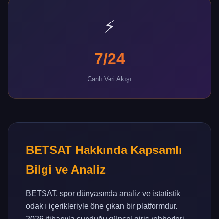
⚡
7/24
Canlı Veri Akışı
BETSAT Hakkında Kapsamlı
Bilgi ve Analiz
BETSAT, spor dünyasında analiz ve istatistik
odaklı içerikleriyle öne çıkan bir platformdur.
2026 itibarıyla sunduğu güncel giriş rehberleri,