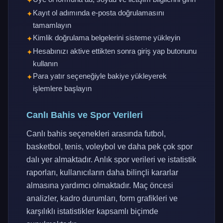
Kayıt ol adımında e-posta doğrulamasını
tamamlayın
Kimlik doğrulama belgelerini sisteme yükleyin
Hesabınızı aktive ettikten sonra giriş yap butonunu
kullanın
Para yatır seçeneğiyle bakiye yükleyerek
işlemlere başlayın
Canlı Bahis ve Spor Verileri
Canlı bahis seçenekleri arasında futbol,
basketbol, tenis, voleybol ve daha pek çok spor
dalı yer almaktadır. Anlık spor verileri ve istatistik
raporları, kullanıcıların daha bilinçli kararlar
almasına yardımcı olmaktadır. Maç öncesi
analizler, kadro durumları, form grafikleri ve
karşılıklı istatistikler kapsamlı biçimde