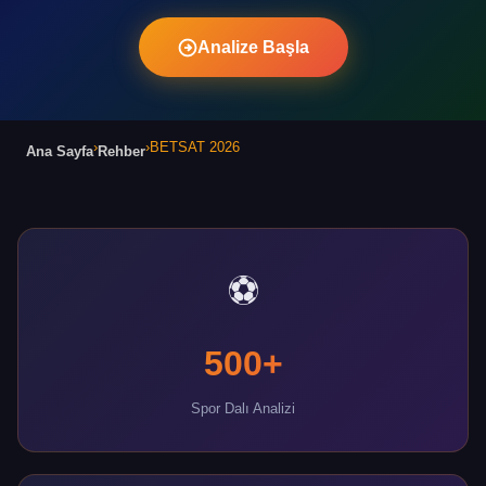
Analize Başla
›
›
BETSAT 2026
Ana Sayfa
Rehber
⚽
500+
Spor Dalı Analizi