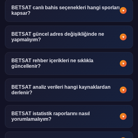
görüntülenebilir. İşlem geçmişi de aynı ekrandan takip
BETSAT canlı bahis seçenekleri hangi sporları
▼
kapsar?
edilebilmektedir.
Futbol, basketbol, tenis, voleybol, hokey ve e-spor dahil
olmak üzere pek çok spor dalında canlı bahis imkânı
BETSAT güncel adres değişikliğinde ne
▼
yapmalıyım?
sunulmaktadır.
Güncel adres değişikliklerinde bu rehber sayfasını kontrol
etmeniz yeterlidir. Ayrıca bildirim aboneliği ile otomatik bilgi
BETSAT rehber içerikleri ne sıklıkla
▼
güncellenir?
alabilirsiniz.
Bu bilgi platformu içerikleri haftalık olarak gözden
geçirilmekte, önemli değişikliklerde anında güncelleme
BETSAT analiz verileri hangi kaynaklardan
▼
derlenir?
yapılmaktadır.
Spor verileri uluslararası veri sağlayıcılarından, resmi lig
istatistik portallarından ve bağımsız analiz kuruluşlarından
BETSAT istatistik raporlarını nasıl
▼
yorumlamalıyım?
derlenmektedir.
Tablolar ve grafikler sezgisel biçimde tasarlanmıştır. Her