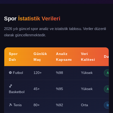
Spor
İstatistik Verileri
2026 yılı güncel spor analiz ve istatistik tablosu. Veriler düzenli
olarak güncellenmektedir.
Spor
Günlük
Analiz
Veri
Dur
Dalı
Maç
Kapsamı
Kalitesi
⚽ Futbol
120+
%98
Yüksek
Akti
🏀
45+
%95
Yüksek
Akti
Basketbol
🎾 Tenis
80+
%92
Orta
İzle