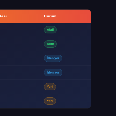
tesi
Durum
Aktif
Aktif
İzleniyor
İzleniyor
Yeni
Yeni