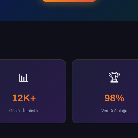
📊
🏆
12K+
98%
Günlük İstatistik
Veri Doğruluğu