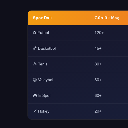
Spor Dalı
Günlük Maç
⚽ Futbol
120+
🏀 Basketbol
45+
🎾 Tenis
80+
🏐 Voleybol
30+
🎮 E-Spor
60+
🏒 Hokey
20+