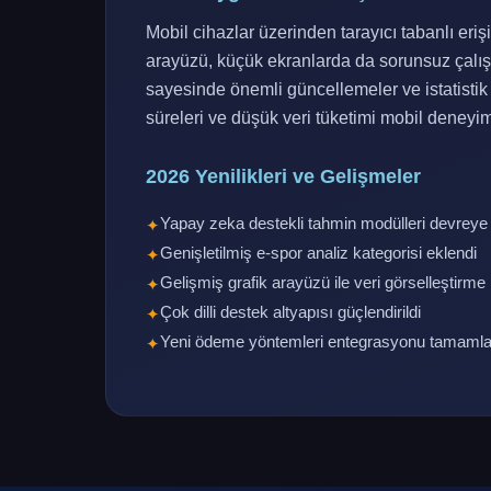
Mobil cihazlar üzerinden tarayıcı tabanlı e
arayüzü, küçük ekranlarda da sorunsuz çalışac
sayesinde önemli güncellemeler ve istatistik d
süreleri ve düşük veri tüketimi mobil deneyim
2026 Yenilikleri ve Gelişmeler
Yapay zeka destekli tahmin modülleri devreye 
Genişletilmiş e-spor analiz kategorisi eklendi
Gelişmiş grafik arayüzü ile veri görselleştirme
Çok dilli destek altyapısı güçlendirildi
Yeni ödeme yöntemleri entegrasyonu tamamla