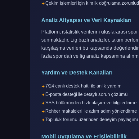
Çekim işlemleri için kimlik doğrulama zorunlud
Analiz Altyapısı ve Veri Kaynakları
Platform, istatistik verilerini uluslararası spo
sunmaktadır. Lig bazlı analizler, takım perform
karşılaşma verileri bu kapsamda değerlendirile
fazla spor dalı ve lig analiz kapsamına alınmış
Yardım ve Destek Kanalları
7/24 canlı destek hattı ile anlık yardım
E-posta desteği ile detaylı sorun çözümü
SSS bölümünden hızlı ulaşım ve bilgi edinme
Rehber makaleleri ile adım adım yönlendirme
Topluluk forumu üzerinden deneyim paylaşımı
Mobil Uygulama ve Erişilebilirlik