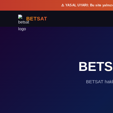
⚠️ YASAL UYARI: Bu site yalnızc
BETSAT
BETS
BETSAT hakkın