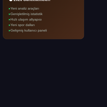
Yeni analiz araçları
Genişletilmiş istatistik
Hızlı ulaşım altyapısı
Yeni spor dalları
Gelişmiş kullanıcı paneli