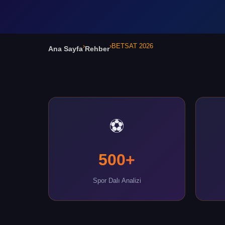
›
›
BETSAT 2026
Ana Sayfa
Rehber
⚽
500+
Spor Dalı Analizi