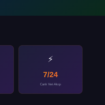
⚡
7/24
Canlı Veri Akışı