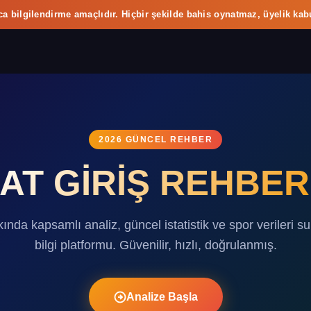
a bilgilendirme amaçlıdır. Hiçbir şekilde bahis oynatmaz, üyelik kab
2026 GÜNCEL REHBER
AT GİRİŞ REHBERİ
da kapsamlı analiz, güncel istatistik ve spor verileri 
bilgi platformu. Güvenilir, hızlı, doğrulanmış.
Analize Başla