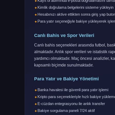
Kayıt ol adımında e-posta doğrulamasını tam
Kimlik doğrulama belgelerini sisteme yükleyin
Hesabınızı aktive ettikten sonra giriş yap buto
Para yatır seçeneğiyle bakiye yükleyerek işle
Canlı Bahis ve Spor Verileri
Canlı bahis seçenekleri arasında futbol, bask
almaktadır. Anlık spor verileri ve istatistik ra
yardımcı olmaktadır. Maç öncesi analizler, kadro
kapsamlı biçimde sunulmaktadır.
Para Yatır ve Bakiye Yönetimi
Banka havalesi ile güvenli para yatır işlemi
Kripto para seçenekleriyle hızlı bakiye yüklem
E-cüzdan entegrasyonu ile anlık transfer
Bakiye sorgulama paneli 7/24 aktif