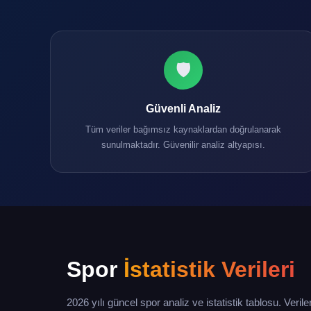
🛡️
Güvenli Analiz
Tüm veriler bağımsız kaynaklardan doğrulanarak
sunulmaktadır. Güvenilir analiz altyapısı.
Spor
İstatistik Verileri
2026 yılı güncel spor analiz ve istatistik tablosu. Veril