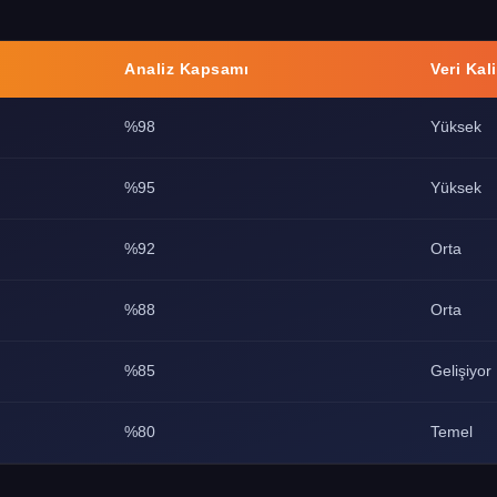
Analiz Kapsamı
Veri Kali
%98
Yüksek
%95
Yüksek
%92
Orta
%88
Orta
%85
Gelişiyor
%80
Temel