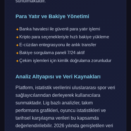
sunulmaktadır.
Para Yatır ve Bakiye Yönetimi
Banka havalesi ile güvenli para yatır işlemi
Kripto para seçenekleriyle hızlı bakiye yükleme
E-cüzdan entegrasyonu ile anlık transfer
Bakiye sorgulama paneli 7/24 aktif
Çekim işlemleri için kimlik doğrulama zorunludur
Analiz Altyapısı ve Veri Kaynakları
Platform, istatistik verilerini uluslararası spor veri
sağlayıcılarından derleyerek kullanıcılara
sunmaktadır. Lig bazlı analizler, takım
performans grafikleri, oyuncu istatistikleri ve
tarihsel karşılaşma verileri bu kapsamda
değerlendirilebilir. 2026 yılında genişletilen veri