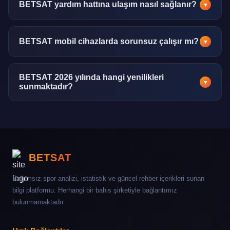
raporun altında açıklama notları ve okuma kılavuzu
BETSAT yardım hattına ulaşım nasıl sağlanır?
▼
bulunmaktadır.
7/24 aktif canlı destek hattı, e-posta kanalı ve SSS bölümü
üzerinden yardım alınabilir. Ortalama yanıt süresi 5
BETSAT mobil cihazlarda sorunsuz çalışır mı?
▼
dakikanın altındadır.
Tüm modern mobil tarayıcılar ve işletim sistemleriyle tam
uyumludur. Uygulama ayrıca iOS ve Android
BETSAT 2026 yılında hangi yenilikleri
▼
sunmaktadır?
platformlarında da mevcuttur.
2026 itibarıyla yapay zeka destekli analiz modülleri,
genişletilmiş e-spor verileri, çok dilli destek ve yeni ödeme
entegrasyonları hayata geçirilmiştir.
BETSAT
Bağımsız spor analizi, istatistik ve güncel rehber içerikleri sunan
bilgi platformu. Herhangi bir bahis şirketiyle bağlantımız
bulunmamaktadır.