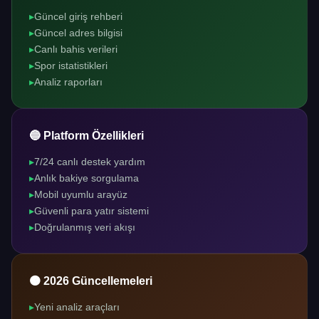
Güncel giriş rehberi
Güncel adres bilgisi
Canlı bahis verileri
Spor istatistikleri
Analiz raporları
🔵 Platform Özellikleri
7/24 canlı destek yardım
Anlık bakiye sorgulama
Mobil uyumlu arayüz
Güvenli para yatır sistemi
Doğrulanmış veri akışı
🟠 2026 Güncellemeleri
Yeni analiz araçları