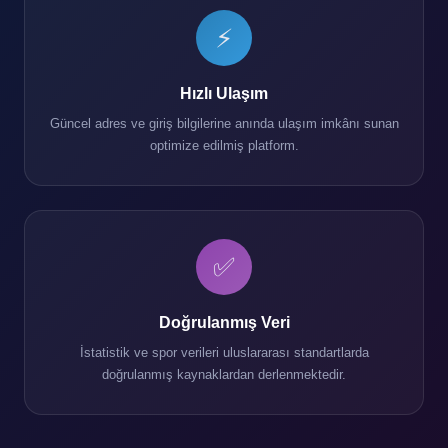
⚡
Hızlı Ulaşım
Güncel adres ve giriş bilgilerine anında ulaşım imkânı sunan
optimize edilmiş platform.
✅
Doğrulanmış Veri
İstatistik ve spor verileri uluslararası standartlarda
doğrulanmış kaynaklardan derlenmektedir.