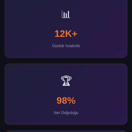
📊
12K+
Günlük İstatistik
🏆
98%
Veri Doğruluğu