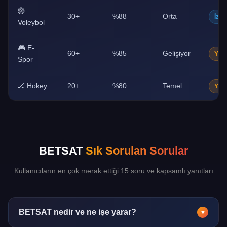
🏐
30+
%88
Orta
İzle
Voleybol
🎮 E-
60+
%85
Gelişiyor
Yeni
Spor
🏒 Hokey
20+
%80
Temel
Yeni
BETSAT
Sık Sorulan Sorular
Kullanıcıların en çok merak ettiği 15 soru ve kapsamlı yanıtları
BETSAT nedir ve ne işe yarar?
▼