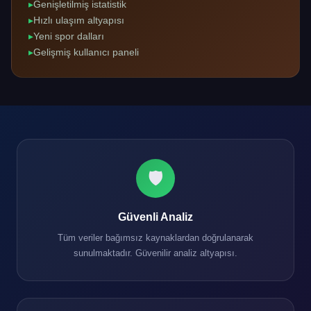
Genişletilmiş istatistik
Hızlı ulaşım altyapısı
Yeni spor dalları
Gelişmiş kullanıcı paneli
🛡️
Güvenli Analiz
Tüm veriler bağımsız kaynaklardan doğrulanarak
sunulmaktadır. Güvenilir analiz altyapısı.