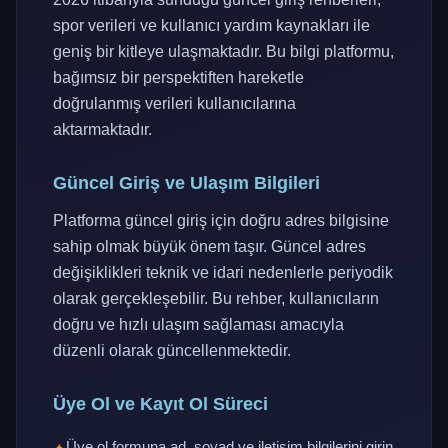
spor verileri ve kullanıcı yardım kaynakları ile
geniş bir kitleye ulaşmaktadır. Bu bilgi platformu,
bağımsız bir perspektiften hareketle
doğrulanmış verileri kullanıcılarına
aktarmaktadır.
Güncel Giriş ve Ulaşım Bilgileri
Platforma güncel giriş için doğru adres bilgisine
sahip olmak büyük önem taşır. Güncel adres
değişiklikleri teknik ve idari nedenlerle periyodik
olarak gerçekleşebilir. Bu rehber, kullanıcıların
doğru ve hızlı ulaşım sağlaması amacıyla
düzenli olarak güncellenmektedir.
Üye Ol ve Kayıt Ol Süreci
Üye ol formuna ad, soyad ve iletişim bilgilerini girin