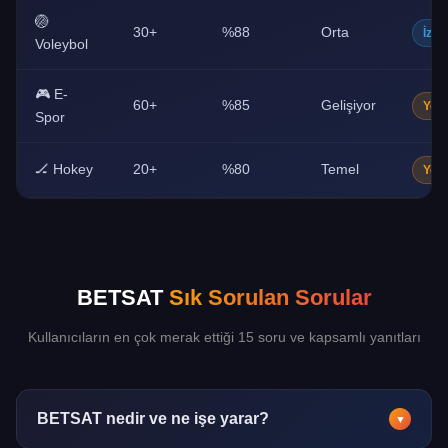
🏐
30+
%88
Orta
İzle
Voleybol
🎮 E-
60+
%85
Gelişiyor
Yeni
Spor
🏒 Hokey
20+
%80
Temel
Yeni
BETSAT
Sık Sorulan Sorular
Kullanıcıların en çok merak ettiği 15 soru ve kapsamlı yanıtları
BETSAT nedir ve ne işe yarar?
▼