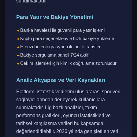
sunulmaktadır.
Para Yatır ve Bakiye Yönetimi
Banka havalesi ile güvenli para yatır işlemi
Kripto para seçenekleriyle hızlı bakiye yükleme
E-cüzdan entegrasyonu ile anlık transfer
Bakiye sorgulama paneli 7/24 aktif
Çekim işlemleri için kimlik doğrulama zorunludur
Analiz Altyapısı ve Veri Kaynakları
Platform, istatistik verilerini uluslararası spor veri
sağlayıcılarından derleyerek kullanıcılara
sunmaktadır. Lig bazlı analizler, takım
performans grafikleri, oyuncu istatistikleri ve
tarihsel karşılaşma verileri bu kapsamda
değerlendirilebilir. 2026 yılında genişletilen veri