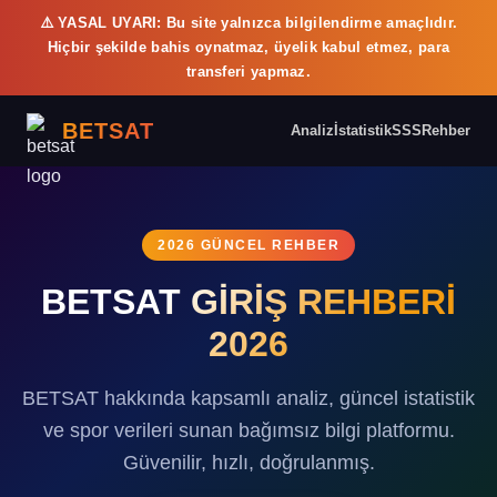
⚠️ YASAL UYARI: Bu site yalnızca bilgilendirme amaçlıdır.
Hiçbir şekilde bahis oynatmaz, üyelik kabul etmez, para
transferi yapmaz.
BETSAT
Analiz
İstatistik
SSS
Rehber
2026 GÜNCEL REHBER
BETSAT GİRİŞ REHBERİ
2026
BETSAT hakkında kapsamlı analiz, güncel istatistik
ve spor verileri sunan bağımsız bilgi platformu.
Güvenilir, hızlı, doğrulanmış.