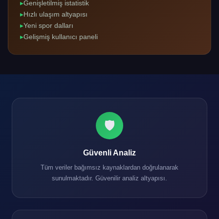
Genişletilmiş istatistik
Hızlı ulaşım altyapısı
Yeni spor dalları
Gelişmiş kullanıcı paneli
🛡️
Güvenli Analiz
Tüm veriler bağımsız kaynaklardan doğrulanarak
sunulmaktadır. Güvenilir analiz altyapısı.