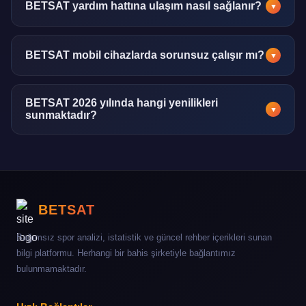
raporun altında açıklama notları ve okuma kılavuzu
BETSAT yardım hattına ulaşım nasıl sağlanır?
▼
bulunmaktadır.
7/24 aktif canlı destek hattı, e-posta kanalı ve SSS bölümü
üzerinden yardım alınabilir. Ortalama yanıt süresi 5
BETSAT mobil cihazlarda sorunsuz çalışır mı?
▼
dakikanın altındadır.
Tüm modern mobil tarayıcılar ve işletim sistemleriyle tam
uyumludur. Uygulama ayrıca iOS ve Android
BETSAT 2026 yılında hangi yenilikleri
▼
sunmaktadır?
platformlarında da mevcuttur.
2026 itibarıyla yapay zeka destekli analiz modülleri,
genişletilmiş e-spor verileri, çok dilli destek ve yeni ödeme
entegrasyonları hayata geçirilmiştir.
BETSAT
Bağımsız spor analizi, istatistik ve güncel rehber içerikleri sunan
bilgi platformu. Herhangi bir bahis şirketiyle bağlantımız
bulunmamaktadır.