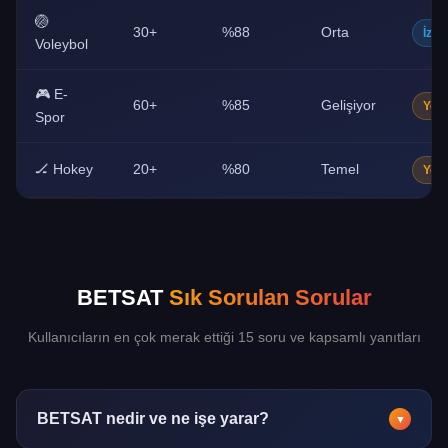
🏐
30+
%88
Orta
İzle
Voleybol
🎮 E-
60+
%85
Gelişiyor
Yeni
Spor
🏒 Hokey
20+
%80
Temel
Yeni
BETSAT
Sık Sorulan Sorular
Kullanıcıların en çok merak ettiği 15 soru ve kapsamlı yanıtları
BETSAT nedir ve ne işe yarar?
▼