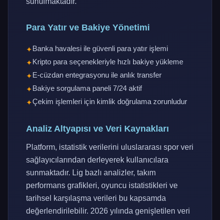
sunulmaktadır.
Para Yatır ve Bakiye Yönetimi
Banka havalesi ile güvenli para yatır işlemi
Kripto para seçenekleriyle hızlı bakiye yükleme
E-cüzdan entegrasyonu ile anlık transfer
Bakiye sorgulama paneli 7/24 aktif
Çekim işlemleri için kimlik doğrulama zorunludur
Analiz Altyapısı ve Veri Kaynakları
Platform, istatistik verilerini uluslararası spor veri
sağlayıcılarından derleyerek kullanıcılara
sunmaktadır. Lig bazlı analizler, takım
performans grafikleri, oyuncu istatistikleri ve
tarihsel karşılaşma verileri bu kapsamda
değerlendirilebilir. 2026 yılında genişletilen veri