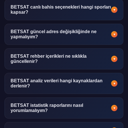
görüntülenebilir. İşlem geçmişi de aynı ekrandan takip
BETSAT canlı bahis seçenekleri hangi sporları
▼
kapsar?
edilebilmektedir.
Futbol, basketbol, tenis, voleybol, hokey ve e-spor dahil
olmak üzere pek çok spor dalında canlı bahis imkânı
BETSAT güncel adres değişikliğinde ne
▼
yapmalıyım?
sunulmaktadır.
Güncel adres değişikliklerinde bu rehber sayfasını kontrol
etmeniz yeterlidir. Ayrıca bildirim aboneliği ile otomatik bilgi
BETSAT rehber içerikleri ne sıklıkla
▼
güncellenir?
alabilirsiniz.
Bu bilgi platformu içerikleri haftalık olarak gözden
geçirilmekte, önemli değişikliklerde anında güncelleme
BETSAT analiz verileri hangi kaynaklardan
▼
derlenir?
yapılmaktadır.
Spor verileri uluslararası veri sağlayıcılarından, resmi lig
istatistik portallarından ve bağımsız analiz kuruluşlarından
BETSAT istatistik raporlarını nasıl
▼
yorumlamalıyım?
derlenmektedir.
Tablolar ve grafikler sezgisel biçimde tasarlanmıştır. Her