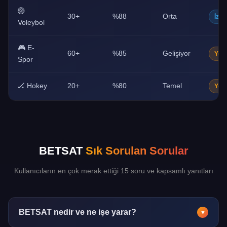
🏐
30+
%88
Orta
İzle
Voleybol
🎮 E-
60+
%85
Gelişiyor
Yeni
Spor
🏒 Hokey
20+
%80
Temel
Yeni
BETSAT
Sık Sorulan Sorular
Kullanıcıların en çok merak ettiği 15 soru ve kapsamlı yanıtları
BETSAT nedir ve ne işe yarar?
▼