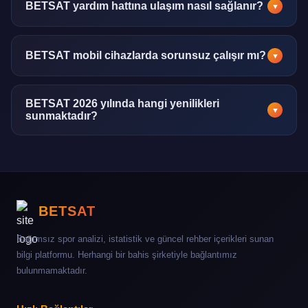
raporun altında açıklama notları ve okuma kılavuzu
BETSAT yardım hattına ulaşım nasıl sağlanır?
▼
bulunmaktadır.
7/24 aktif canlı destek hattı, e-posta kanalı ve SSS bölümü
üzerinden yardım alınabilir. Ortalama yanıt süresi 5
BETSAT mobil cihazlarda sorunsuz çalışır mı?
▼
dakikanın altındadır.
Tüm modern mobil tarayıcılar ve işletim sistemleriyle tam
uyumludur. Uygulama ayrıca iOS ve Android
BETSAT 2026 yılında hangi yenilikleri
▼
sunmaktadır?
platformlarında da mevcuttur.
2026 itibarıyla yapay zeka destekli analiz modülleri,
genişletilmiş e-spor verileri, çok dilli destek ve yeni ödeme
entegrasyonları hayata geçirilmiştir.
BETSAT
Bağımsız spor analizi, istatistik ve güncel rehber içerikleri sunan
bilgi platformu. Herhangi bir bahis şirketiyle bağlantımız
bulunmamaktadır.