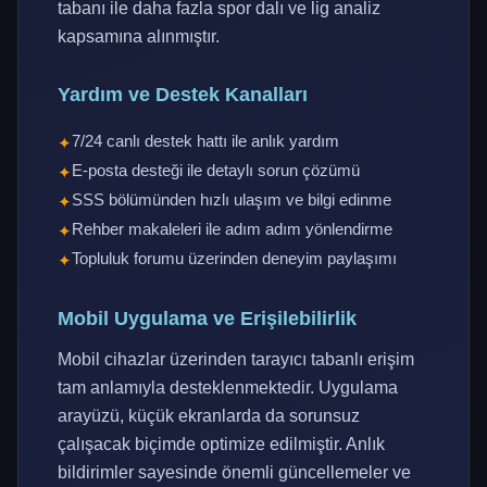
tabanı ile daha fazla spor dalı ve lig analiz
kapsamına alınmıştır.
Yardım ve Destek Kanalları
7/24 canlı destek hattı ile anlık yardım
E-posta desteği ile detaylı sorun çözümü
SSS bölümünden hızlı ulaşım ve bilgi edinme
Rehber makaleleri ile adım adım yönlendirme
Topluluk forumu üzerinden deneyim paylaşımı
Mobil Uygulama ve Erişilebilirlik
Mobil cihazlar üzerinden tarayıcı tabanlı erişim
tam anlamıyla desteklenmektedir. Uygulama
arayüzü, küçük ekranlarda da sorunsuz
çalışacak biçimde optimize edilmiştir. Anlık
bildirimler sayesinde önemli güncellemeler ve