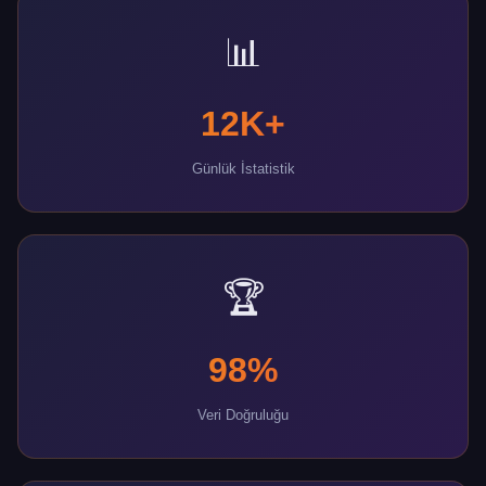
📊
12K+
Günlük İstatistik
🏆
98%
Veri Doğruluğu