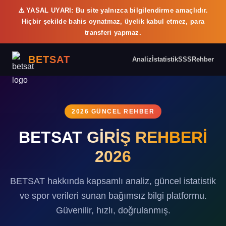
⚠️ YASAL UYARI: Bu site yalnızca bilgilendirme amaçlıdır.
Hiçbir şekilde bahis oynatmaz, üyelik kabul etmez, para
transferi yapmaz.
BETSAT
Analiz
İstatistik
SSS
Rehber
2026 GÜNCEL REHBER
BETSAT GİRİŞ REHBERİ
2026
BETSAT hakkında kapsamlı analiz, güncel istatistik
ve spor verileri sunan bağımsız bilgi platformu.
Güvenilir, hızlı, doğrulanmış.