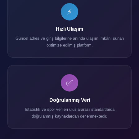
⚡
Hızlı Ulaşım
Güncel adres ve giriş bilgilerine anında ulaşım imkânı sunan
optimize edilmiş platform.
✅
Doğrulanmış Veri
İstatistik ve spor verileri uluslararası standartlarda
doğrulanmış kaynaklardan derlenmektedir.