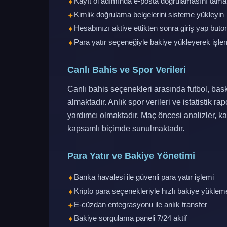
Kayıt ol adımında e-posta doğrulamasını tam
Kimlik doğrulama belgelerini sisteme yükleyin
Hesabınızı aktive ettikten sonra giriş yap buto
Para yatır seçeneğiyle bakiye yükleyerek işle
Canlı Bahis ve Spor Verileri
Canlı bahis seçenekleri arasında futbol, bask
almaktadır. Anlık spor verileri ve istatistik ra
yardımcı olmaktadır. Maç öncesi analizler, kadro
kapsamlı biçimde sunulmaktadır.
Para Yatır ve Bakiye Yönetimi
Banka havalesi ile güvenli para yatır işlemi
Kripto para seçenekleriyle hızlı bakiye yüklem
E-cüzdan entegrasyonu ile anlık transfer
Bakiye sorgulama paneli 7/24 aktif