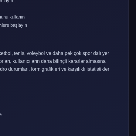
amlayın
nunu kullanın
mlere başlayın
etbol, tenis, voleybol ve daha pek çok spor dalı yer
porları, kullanıcıların daha bilinçli kararlar almasına
 durumları, form grafikleri ve karşılıklı istatistikler
e