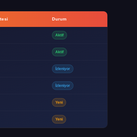
tesi
Durum
Aktif
Aktif
İzleniyor
İzleniyor
Yeni
Yeni