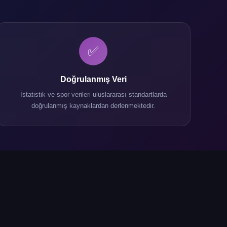
✅
Doğrulanmış Veri
İstatistik ve spor verileri uluslararası standartlarda
doğrulanmış kaynaklardan derlenmektedir.