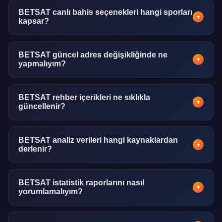
görüntülenebilir. İşlem geçmişi de aynı ekrandan takip
BETSAT canlı bahis seçenekleri hangi sporları
▼
kapsar?
edilebilmektedir.
Futbol, basketbol, tenis, voleybol, hokey ve e-spor dahil
olmak üzere pek çok spor dalında canlı bahis imkânı
BETSAT güncel adres değişikliğinde ne
▼
yapmalıyım?
sunulmaktadır.
Güncel adres değişikliklerinde bu rehber sayfasını kontrol
etmeniz yeterlidir. Ayrıca bildirim aboneliği ile otomatik bilgi
BETSAT rehber içerikleri ne sıklıkla
▼
güncellenir?
alabilirsiniz.
Bu bilgi platformu içerikleri haftalık olarak gözden
geçirilmekte, önemli değişikliklerde anında güncelleme
BETSAT analiz verileri hangi kaynaklardan
▼
derlenir?
yapılmaktadır.
Spor verileri uluslararası veri sağlayıcılarından, resmi lig
istatistik portallarından ve bağımsız analiz kuruluşlarından
BETSAT istatistik raporlarını nasıl
▼
yorumlamalıyım?
derlenmektedir.
Tablolar ve grafikler sezgisel biçimde tasarlanmıştır. Her