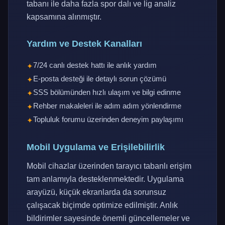
tabanı ile daha fazla spor dalı ve lig analiz
kapsamına alınmıştır.
Yardım ve Destek Kanalları
7/24 canlı destek hattı ile anlık yardım
E-posta desteği ile detaylı sorun çözümü
SSS bölümünden hızlı ulaşım ve bilgi edinme
Rehber makaleleri ile adım adım yönlendirme
Topluluk forumu üzerinden deneyim paylaşımı
Mobil Uygulama ve Erişilebilirlik
Mobil cihazlar üzerinden tarayıcı tabanlı erişim
tam anlamıyla desteklenmektedir. Uygulama
arayüzü, küçük ekranlarda da sorunsuz
çalışacak biçimde optimize edilmiştir. Anlık
bildirimler sayesinde önemli güncellemeler ve