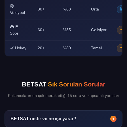
🏐
30+
%88
Orta
İzle
Voleybol
🎮 E-
60+
%85
Gelişiyor
Yeni
Spor
🏒 Hokey
20+
%80
Temel
Yeni
BETSAT
Sık Sorulan Sorular
Kullanıcıların en çok merak ettiği 15 soru ve kapsamlı yanıtları
BETSAT nedir ve ne işe yarar?
▼