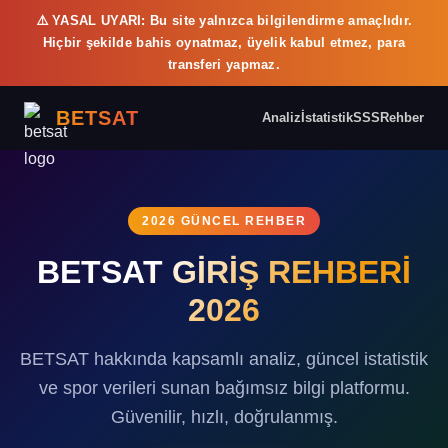
⚠️ YASAL UYARI: Bu site yalnızca bilgilendirme amaçlıdır.
Hiçbir şekilde bahis oynatmaz, üyelik kabul etmez, para
transferi yapmaz.
BETSAT
Analiz
İstatistik
SSS
Rehber
2026 GÜNCEL REHBER
BETSAT GİRİŞ REHBERİ
2026
BETSAT hakkında kapsamlı analiz, güncel istatistik
ve spor verileri sunan bağımsız bilgi platformu.
Güvenilir, hızlı, doğrulanmış.