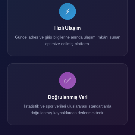
⚡
Hızlı Ulaşım
Güncel adres ve giriş bilgilerine anında ulaşım imkânı sunan
optimize edilmiş platform.
✅
Doğrulanmış Veri
İstatistik ve spor verileri uluslararası standartlarda
doğrulanmış kaynaklardan derlenmektedir.