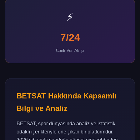
⚡
7/24
Canlı Veri Akışı
BETSAT Hakkında Kapsamlı
Bilgi ve Analiz
BETSAT, spor dünyasında analiz ve istatistik
odaklı içerikleriyle öne çıkan bir platformdur.
2026 itibarıyla sunduğu güncel giriş rehberleri,