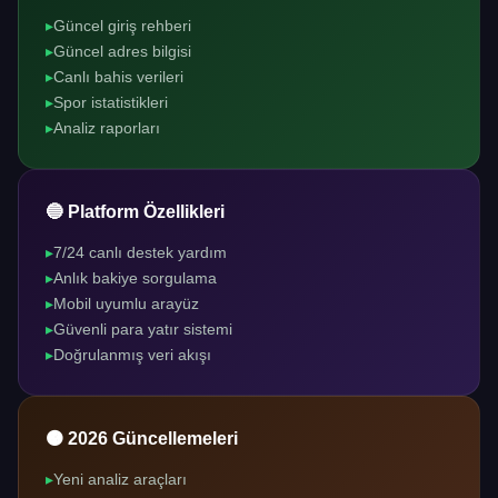
Güncel giriş rehberi
Güncel adres bilgisi
Canlı bahis verileri
Spor istatistikleri
Analiz raporları
🔵 Platform Özellikleri
7/24 canlı destek yardım
Anlık bakiye sorgulama
Mobil uyumlu arayüz
Güvenli para yatır sistemi
Doğrulanmış veri akışı
🟠 2026 Güncellemeleri
Yeni analiz araçları