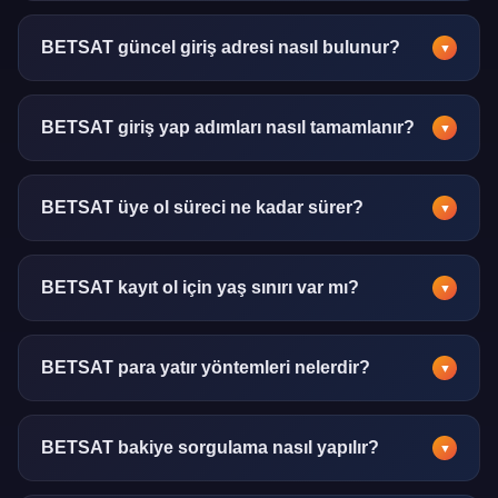
Kapsamlı spor analizi, istatistik ve güncel rehber içerikleri
sunan bir bilgi platformudur. Kullanıcılara doğrulanmış
BETSAT güncel giriş adresi nasıl bulunur?
▼
veriler eşliğinde yönlendirme sağlar.
Güncel adres bilgisi için bu rehber sayfası düzenli olarak
güncellenmektedir. Sayfayı yer imlerinize ekleyerek hızlı
BETSAT giriş yap adımları nasıl tamamlanır?
▼
ulaşım sağlayabilirsiniz.
Kullanıcı adı ve şifrenizi girerek giriş yap butonuna tıklayın.
İki faktörlü doğrulama aktifse SMS kodunu da girmeniz
BETSAT üye ol süreci ne kadar sürer?
▼
gerekecektir.
Üye ol işlemi ortalama 3-5 dakika içinde
tamamlanmaktadır. E-posta doğrulaması anlık olarak
BETSAT kayıt ol için yaş sınırı var mı?
▼
gerçekleştirilir.
Kayıt ol işlemi için 18 yaş ve üzeri olmak zorunludur. Yaş
doğrulaması kimlik belgesi ile gerçekleştirilmektedir.
BETSAT para yatır yöntemleri nelerdir?
▼
Banka havalesi, kredi kartı, e-cüzdan ve kripto para gibi
çeşitli para yatır yöntemleri desteklenmektedir. Her
BETSAT bakiye sorgulama nasıl yapılır?
▼
yöntemin minimum limiti farklılık gösterebilir.
Hesap panelindeki bakiye bölümünden anlık durum