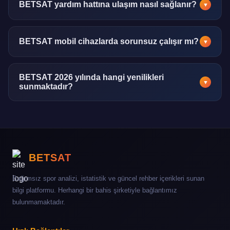
raporun altında açıklama notları ve okuma kılavuzu
BETSAT yardım hattına ulaşım nasıl sağlanır?
▼
bulunmaktadır.
7/24 aktif canlı destek hattı, e-posta kanalı ve SSS bölümü
üzerinden yardım alınabilir. Ortalama yanıt süresi 5
BETSAT mobil cihazlarda sorunsuz çalışır mı?
▼
dakikanın altındadır.
Tüm modern mobil tarayıcılar ve işletim sistemleriyle tam
uyumludur. Uygulama ayrıca iOS ve Android
BETSAT 2026 yılında hangi yenilikleri
▼
sunmaktadır?
platformlarında da mevcuttur.
2026 itibarıyla yapay zeka destekli analiz modülleri,
genişletilmiş e-spor verileri, çok dilli destek ve yeni ödeme
entegrasyonları hayata geçirilmiştir.
BETSAT
Bağımsız spor analizi, istatistik ve güncel rehber içerikleri sunan
bilgi platformu. Herhangi bir bahis şirketiyle bağlantımız
bulunmamaktadır.