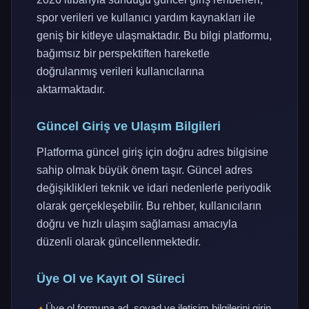
spor verileri ve kullanıcı yardım kaynakları ile
geniş bir kitleye ulaşmaktadır. Bu bilgi platformu,
bağımsız bir perspektiften hareketle
doğrulanmış verileri kullanıcılarına
aktarmaktadır.
Güncel Giriş ve Ulaşım Bilgileri
Platforma güncel giriş için doğru adres bilgisine
sahip olmak büyük önem taşır. Güncel adres
değişiklikleri teknik ve idari nedenlerle periyodik
olarak gerçekleşebilir. Bu rehber, kullanıcıların
doğru ve hızlı ulaşım sağlaması amacıyla
düzenli olarak güncellenmektedir.
Üye Ol ve Kayıt Ol Süreci
Üye ol formuna ad, soyad ve iletişim bilgilerini girin