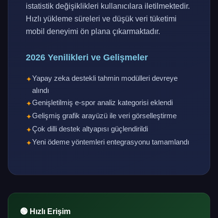
istatistik değişiklikleri kullanıcılara iletilmektedir.
Hızlı yükleme süreleri ve düşük veri tüketimi
mobil deneyimi ön plana çıkarmaktadır.
2026 Yenilikleri ve Gelişmeler
Yapay zeka destekli tahmin modülleri devreye
alındı
Genişletilmiş e-spor analiz kategorisi eklendi
Gelişmiş grafik arayüzü ile veri görselleştirme
Çok dilli destek altyapısı güçlendirildi
Yeni ödeme yöntemleri entegrasyonu tamamlandı
🟢 Hızlı Erişim