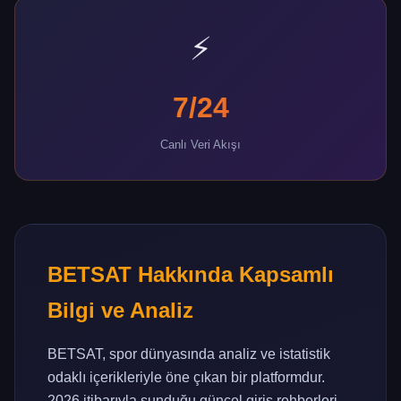
⚡
7/24
Canlı Veri Akışı
BETSAT Hakkında Kapsamlı
Bilgi ve Analiz
BETSAT, spor dünyasında analiz ve istatistik
odaklı içerikleriyle öne çıkan bir platformdur.
2026 itibarıyla sunduğu güncel giriş rehberleri,