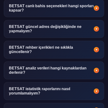
görüntülenebilir. İşlem geçmişi de aynı ekrandan takip
BETSAT canlı bahis seçenekleri hangi sporları
▼
kapsar?
edilebilmektedir.
Futbol, basketbol, tenis, voleybol, hokey ve e-spor dahil
olmak üzere pek çok spor dalında canlı bahis imkânı
BETSAT güncel adres değişikliğinde ne
▼
yapmalıyım?
sunulmaktadır.
Güncel adres değişikliklerinde bu rehber sayfasını kontrol
etmeniz yeterlidir. Ayrıca bildirim aboneliği ile otomatik bilgi
BETSAT rehber içerikleri ne sıklıkla
▼
güncellenir?
alabilirsiniz.
Bu bilgi platformu içerikleri haftalık olarak gözden
geçirilmekte, önemli değişikliklerde anında güncelleme
BETSAT analiz verileri hangi kaynaklardan
▼
derlenir?
yapılmaktadır.
Spor verileri uluslararası veri sağlayıcılarından, resmi lig
istatistik portallarından ve bağımsız analiz kuruluşlarından
BETSAT istatistik raporlarını nasıl
▼
yorumlamalıyım?
derlenmektedir.
Tablolar ve grafikler sezgisel biçimde tasarlanmıştır. Her