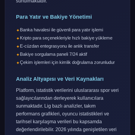
sunulmaktadır.
Para Yatır ve Bakiye Yönetimi
Banka havalesi ile güvenli para yatır işlemi
Kripto para seçenekleriyle hızlı bakiye yükleme
E-cüzdan entegrasyonu ile anlık transfer
Bakiye sorgulama paneli 7/24 aktif
Çekim işlemleri için kimlik doğrulama zorunludur
Analiz Altyapısı ve Veri Kaynakları
Platform, istatistik verilerini uluslararası spor veri
sağlayıcılarından derleyerek kullanıcılara
sunmaktadır. Lig bazlı analizler, takım
performans grafikleri, oyuncu istatistikleri ve
tarihsel karşılaşma verileri bu kapsamda
değerlendirilebilir. 2026 yılında genişletilen veri