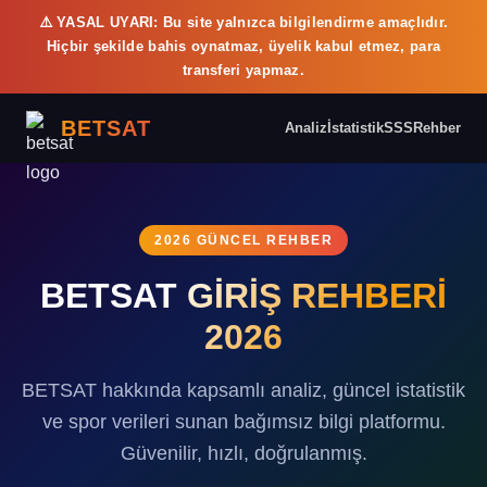
⚠️ YASAL UYARI: Bu site yalnızca bilgilendirme amaçlıdır.
Hiçbir şekilde bahis oynatmaz, üyelik kabul etmez, para
transferi yapmaz.
BETSAT
Analiz
İstatistik
SSS
Rehber
2026 GÜNCEL REHBER
BETSAT GİRİŞ REHBERİ
2026
BETSAT hakkında kapsamlı analiz, güncel istatistik
ve spor verileri sunan bağımsız bilgi platformu.
Güvenilir, hızlı, doğrulanmış.