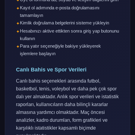
Kayıt ol adımında e-posta doğrulamasını
tamamlayın
Kimlik doğrulama belgelerini sisteme yükleyin
Hesabınızı aktive ettikten sonra giriş yap butonunu
kullanın
Para yatır seçeneğiyle bakiye yükleyerek
işlemlere başlayın
Canlı Bahis ve Spor Verileri
Canlı bahis seçenekleri arasında futbol,
basketbol, tenis, voleybol ve daha pek çok spor
dalı yer almaktadır. Anlık spor verileri ve istatistik
raporları, kullanıcıların daha bilinçli kararlar
almasına yardımcı olmaktadır. Maç öncesi
analizler, kadro durumları, form grafikleri ve
karşılıklı istatistikler kapsamlı biçimde