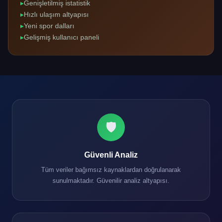
Genişletilmiş istatistik
Hızlı ulaşım altyapısı
Yeni spor dalları
Gelişmiş kullanıcı paneli
🛡️
Güvenli Analiz
Tüm veriler bağımsız kaynaklardan doğrulanarak
sunulmaktadır. Güvenilir analiz altyapısı.