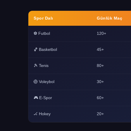
Spor Dalı
Günlük Maç
⚽ Futbol
120+
🏀 Basketbol
45+
🎾 Tenis
80+
🏐 Voleybol
30+
🎮 E-Spor
60+
🏒 Hokey
20+