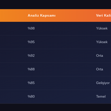
Analiz Kapsamı
Veri Kali
%98
Yüksek
%95
Yüksek
%92
Orta
%88
Orta
%85
Gelişiyor
%80
Temel