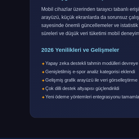
Mobil cihazlar üzerinden tarayıcı tabanlı e
arayüzü, küçük ekranlarda da sorunsuz çalışac
sayesinde önemli güncellemeler ve istatistik d
süreleri ve düşük veri tüketimi mobil deneyim
2026 Yenilikleri ve Gelişmeler
Yapay zeka destekli tahmin modülleri devreye 
Genişletilmiş e-spor analiz kategorisi eklendi
Gelişmiş grafik arayüzü ile veri görselleştirme
Çok dilli destek altyapısı güçlendirildi
Yeni ödeme yöntemleri entegrasyonu tamamla