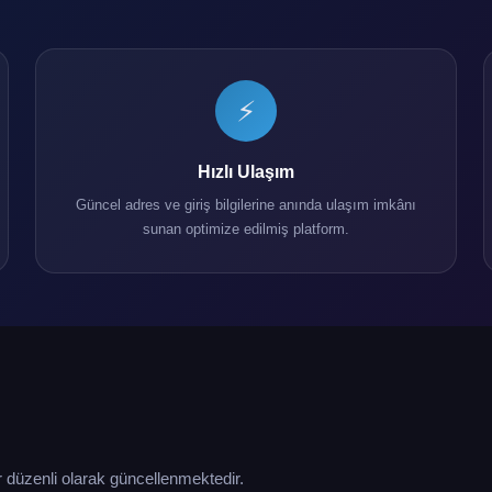
⚡
Hızlı Ulaşım
Güncel adres ve giriş bilgilerine anında ulaşım imkânı
sunan optimize edilmiş platform.
er düzenli olarak güncellenmektedir.