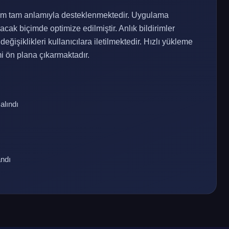
rişim tam anlamıyla desteklenmektedir. Uygulama
ak biçimde optimize edilmiştir. Anlık bildirimler
eğişiklikleri kullanıcılara iletilmektedir. Hızlı yükleme
i ön plana çıkarmaktadır.
alındı
ndı