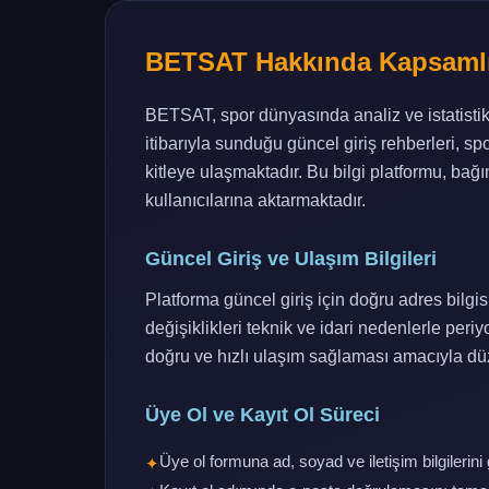
BETSAT Hakkında Kapsamlı 
BETSAT, spor dünyasında analiz ve istatistik 
itibarıyla sunduğu güncel giriş rehberleri, spo
kitleye ulaşmaktadır. Bu bilgi platformu, bağı
kullanıcılarına aktarmaktadır.
Güncel Giriş ve Ulaşım Bilgileri
Platforma güncel giriş için doğru adres bilg
değişiklikleri teknik ve idari nedenlerle periy
doğru ve hızlı ulaşım sağlaması amacıyla dü
Üye Ol ve Kayıt Ol Süreci
Üye ol formuna ad, soyad ve iletişim bilgilerini 