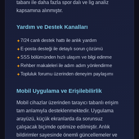
tabanı ile daha fazla spor dalı ve lig analiz
kapsamına alınmıştır.
Yardım ve Destek Kanalları
7/24 canlı destek hattı ile anlık yardım
E-posta desteği ile detaylı sorun çözümü
SSS bölümünden hızlı ulaşım ve bilgi edinme
Rehber makaleleri ile adım adım yönlendirme
Topluluk forumu üzerinden deneyim paylaşımı
Mobil Uygulama ve Erişilebilirlik
Mobil cihazlar üzerinden tarayıcı tabanlı erişim
tam anlamıyla desteklenmektedir. Uygulama
arayüzü, küçük ekranlarda da sorunsuz
çalışacak biçimde optimize edilmiştir. Anlık
bildirimler sayesinde önemli güncellemeler ve