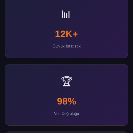
📊
12K+
Günlük İstatistik
🏆
98%
Veri Doğruluğu