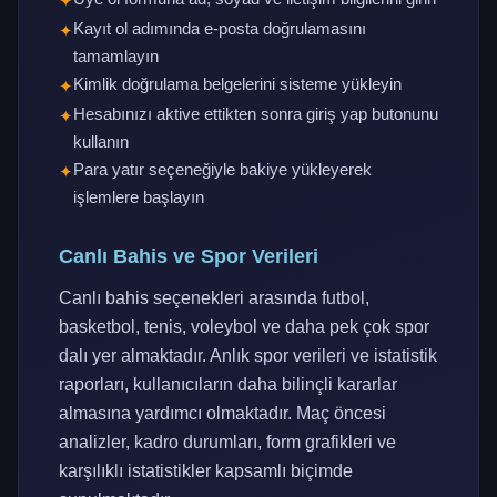
Kayıt ol adımında e-posta doğrulamasını
tamamlayın
Kimlik doğrulama belgelerini sisteme yükleyin
Hesabınızı aktive ettikten sonra giriş yap butonunu
kullanın
Para yatır seçeneğiyle bakiye yükleyerek
işlemlere başlayın
Canlı Bahis ve Spor Verileri
Canlı bahis seçenekleri arasında futbol,
basketbol, tenis, voleybol ve daha pek çok spor
dalı yer almaktadır. Anlık spor verileri ve istatistik
raporları, kullanıcıların daha bilinçli kararlar
almasına yardımcı olmaktadır. Maç öncesi
analizler, kadro durumları, form grafikleri ve
karşılıklı istatistikler kapsamlı biçimde