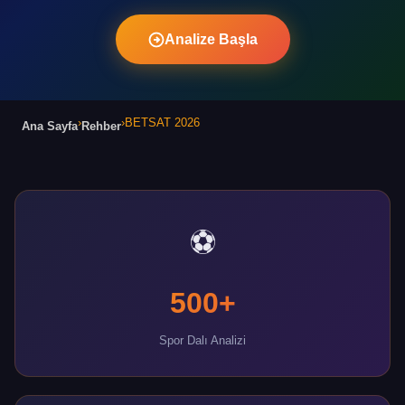
Analize Başla
›
›
BETSAT 2026
Ana Sayfa
Rehber
⚽
500+
Spor Dalı Analizi