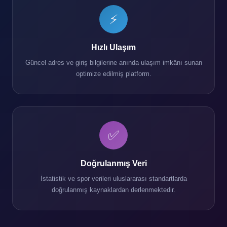
⚡
Hızlı Ulaşım
Güncel adres ve giriş bilgilerine anında ulaşım imkânı sunan
optimize edilmiş platform.
✅
Doğrulanmış Veri
İstatistik ve spor verileri uluslararası standartlarda
doğrulanmış kaynaklardan derlenmektedir.