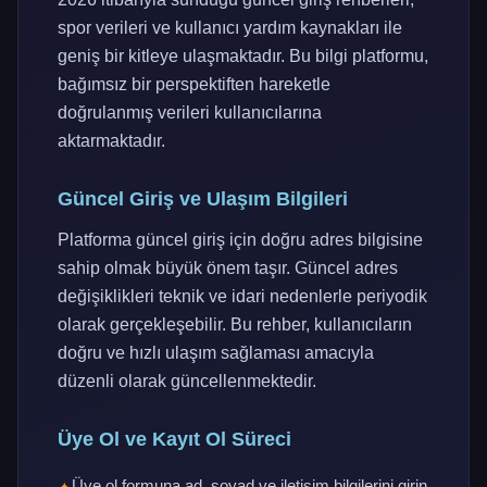
spor verileri ve kullanıcı yardım kaynakları ile
geniş bir kitleye ulaşmaktadır. Bu bilgi platformu,
bağımsız bir perspektiften hareketle
doğrulanmış verileri kullanıcılarına
aktarmaktadır.
Güncel Giriş ve Ulaşım Bilgileri
Platforma güncel giriş için doğru adres bilgisine
sahip olmak büyük önem taşır. Güncel adres
değişiklikleri teknik ve idari nedenlerle periyodik
olarak gerçekleşebilir. Bu rehber, kullanıcıların
doğru ve hızlı ulaşım sağlaması amacıyla
düzenli olarak güncellenmektedir.
Üye Ol ve Kayıt Ol Süreci
Üye ol formuna ad, soyad ve iletişim bilgilerini girin