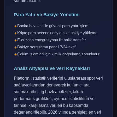
sunulmaktadır.
Para Yatır ve Bakiye Yönetimi
Banka havalesi ile güvenli para yatır işlemi
Kripto para seçenekleriyle hızlı bakiye yükleme
E-cüzdan entegrasyonu ile anlık transfer
Bakiye sorgulama paneli 7/24 aktif
Çekim işlemleri için kimlik doğrulama zorunludur
Analiz Altyapısı ve Veri Kaynakları
Platform, istatistik verilerini uluslararası spor veri
sağlayıcılarından derleyerek kullanıcılara
sunmaktadır. Lig bazlı analizler, takım
performans grafikleri, oyuncu istatistikleri ve
tarihsel karşılaşma verileri bu kapsamda
değerlendirilebilir. 2026 yılında genişletilen veri