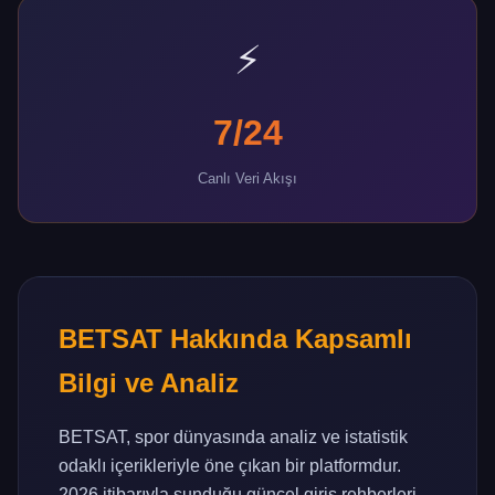
⚡
7/24
Canlı Veri Akışı
BETSAT Hakkında Kapsamlı
Bilgi ve Analiz
BETSAT, spor dünyasında analiz ve istatistik
odaklı içerikleriyle öne çıkan bir platformdur.
2026 itibarıyla sunduğu güncel giriş rehberleri,