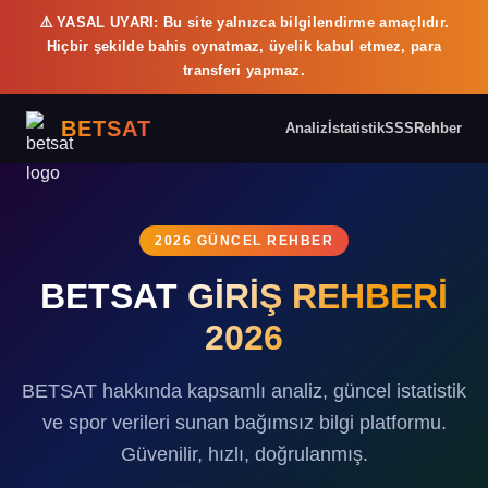
⚠️ YASAL UYARI: Bu site yalnızca bilgilendirme amaçlıdır.
Hiçbir şekilde bahis oynatmaz, üyelik kabul etmez, para
transferi yapmaz.
BETSAT
Analiz
İstatistik
SSS
Rehber
2026 GÜNCEL REHBER
BETSAT GİRİŞ REHBERİ
2026
BETSAT hakkında kapsamlı analiz, güncel istatistik
ve spor verileri sunan bağımsız bilgi platformu.
Güvenilir, hızlı, doğrulanmış.