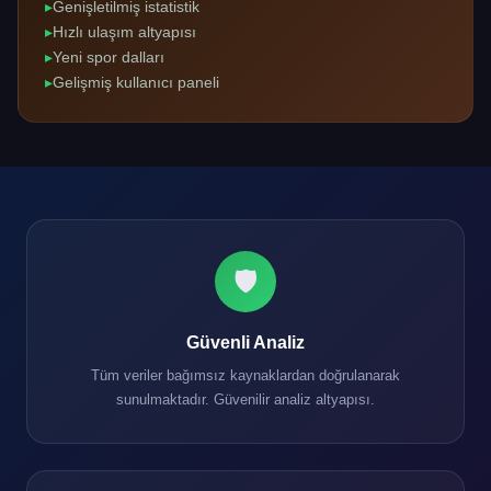
Genişletilmiş istatistik
Hızlı ulaşım altyapısı
Yeni spor dalları
Gelişmiş kullanıcı paneli
🛡️
Güvenli Analiz
Tüm veriler bağımsız kaynaklardan doğrulanarak
sunulmaktadır. Güvenilir analiz altyapısı.