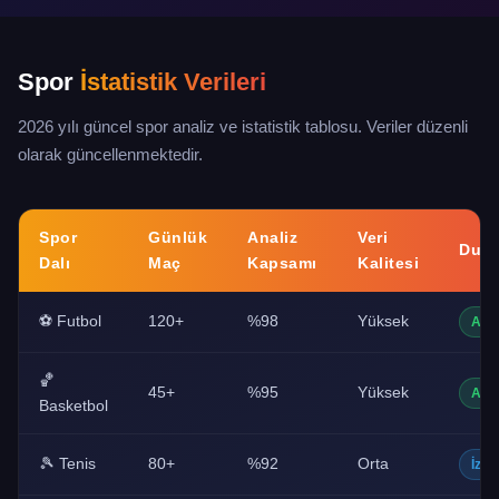
Spor
İstatistik Verileri
2026 yılı güncel spor analiz ve istatistik tablosu. Veriler düzenli
olarak güncellenmektedir.
Spor
Günlük
Analiz
Veri
Dur
Dalı
Maç
Kapsamı
Kalitesi
⚽ Futbol
120+
%98
Yüksek
Akti
🏀
45+
%95
Yüksek
Akti
Basketbol
🎾 Tenis
80+
%92
Orta
İzle