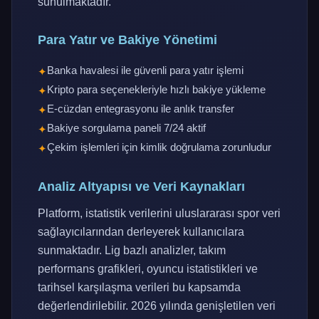
sunulmaktadır.
Para Yatır ve Bakiye Yönetimi
Banka havalesi ile güvenli para yatır işlemi
Kripto para seçenekleriyle hızlı bakiye yükleme
E-cüzdan entegrasyonu ile anlık transfer
Bakiye sorgulama paneli 7/24 aktif
Çekim işlemleri için kimlik doğrulama zorunludur
Analiz Altyapısı ve Veri Kaynakları
Platform, istatistik verilerini uluslararası spor veri
sağlayıcılarından derleyerek kullanıcılara
sunmaktadır. Lig bazlı analizler, takım
performans grafikleri, oyuncu istatistikleri ve
tarihsel karşılaşma verileri bu kapsamda
değerlendirilebilir. 2026 yılında genişletilen veri