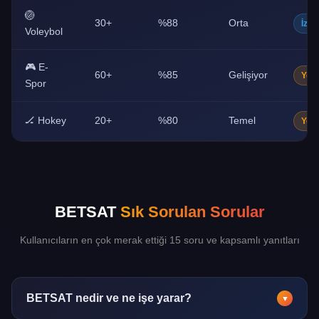
🏐
30+
%88
Orta
İzle
Voleybol
🎮 E-
60+
%85
Gelişiyor
Yeni
Spor
🏒 Hokey
20+
%80
Temel
Yeni
BETSAT
Sık Sorulan Sorular
Kullanıcıların en çok merak ettiği 15 soru ve kapsamlı yanıtları
BETSAT nedir ve ne işe yarar?
▼