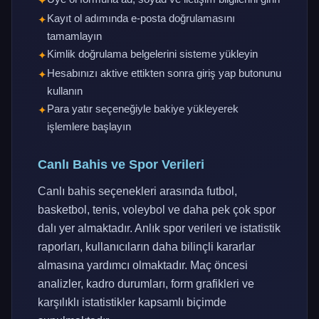
Kayıt ol adımında e-posta doğrulamasını
tamamlayın
Kimlik doğrulama belgelerini sisteme yükleyin
Hesabınızı aktive ettikten sonra giriş yap butonunu
kullanın
Para yatır seçeneğiyle bakiye yükleyerek
işlemlere başlayın
Canlı Bahis ve Spor Verileri
Canlı bahis seçenekleri arasında futbol,
basketbol, tenis, voleybol ve daha pek çok spor
dalı yer almaktadır. Anlık spor verileri ve istatistik
raporları, kullanıcıların daha bilinçli kararlar
almasına yardımcı olmaktadır. Maç öncesi
analizler, kadro durumları, form grafikleri ve
karşılıklı istatistikler kapsamlı biçimde