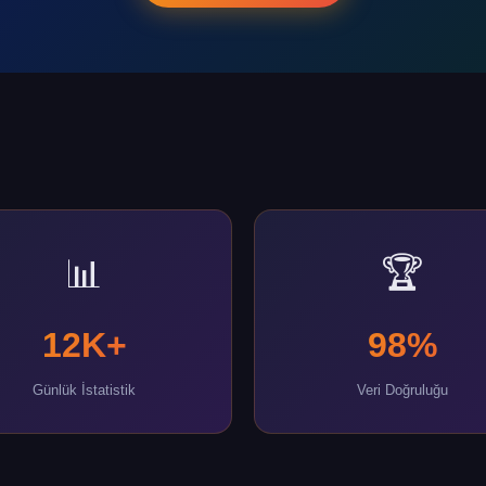
📊
🏆
12K+
98%
Günlük İstatistik
Veri Doğruluğu