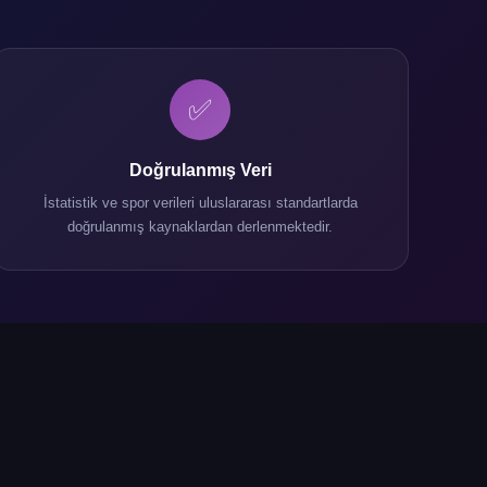
✅
Doğrulanmış Veri
İstatistik ve spor verileri uluslararası standartlarda
doğrulanmış kaynaklardan derlenmektedir.