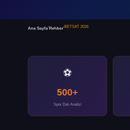
›
›
BETSAT 2026
Ana Sayfa
Rehber
⚽
500+
Spor Dalı Analizi