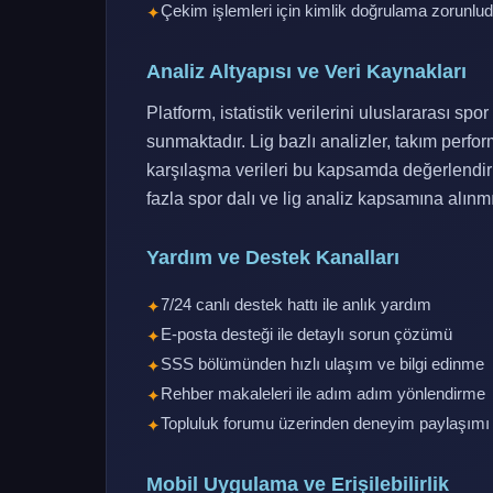
Çekim işlemleri için kimlik doğrulama zorunlud
Analiz Altyapısı ve Veri Kaynakları
Platform, istatistik verilerini uluslararası spo
sunmaktadır. Lig bazlı analizler, takım perform
karşılaşma verileri bu kapsamda değerlendirile
fazla spor dalı ve lig analiz kapsamına alınmış
Yardım ve Destek Kanalları
7/24 canlı destek hattı ile anlık yardım
E-posta desteği ile detaylı sorun çözümü
SSS bölümünden hızlı ulaşım ve bilgi edinme
Rehber makaleleri ile adım adım yönlendirme
Topluluk forumu üzerinden deneyim paylaşımı
Mobil Uygulama ve Erişilebilirlik