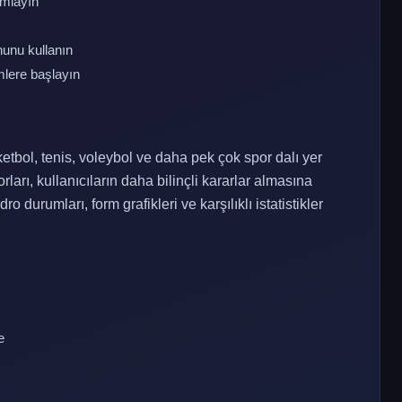
amlayın
nunu kullanın
mlere başlayın
etbol, tenis, voleybol ve daha pek çok spor dalı yer
porları, kullanıcıların daha bilinçli kararlar almasına
 durumları, form grafikleri ve karşılıklı istatistikler
e