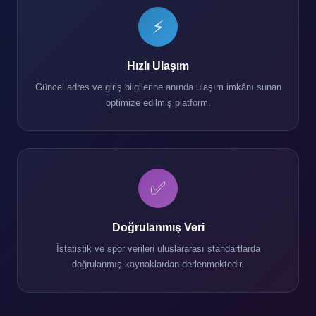
⚡
Hızlı Ulaşım
Güncel adres ve giriş bilgilerine anında ulaşım imkânı sunan
optimize edilmiş platform.
✅
Doğrulanmış Veri
İstatistik ve spor verileri uluslararası standartlarda
doğrulanmış kaynaklardan derlenmektedir.