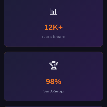
📊
12K+
Günlük İstatistik
🏆
98%
Veri Doğruluğu