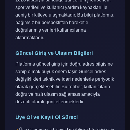
spor verileri ve kullanıcı yardım kaynakları ile
geniş bir kitleye ulaşmaktadır. Bu bilgi platformu,
bağımsız bir perspektiften hareketle
doğrulanmış verileri kullanıcılarına
aktarmaktadır.
Güncel Giriş ve Ulaşım Bilgileri
Platforma güncel giriş için doğru adres bilgisine
sahip olmak büyük önem taşır. Güncel adres
değişiklikleri teknik ve idari nedenlerle periyodik
olarak gerçekleşebilir. Bu rehber, kullanıcıların
doğru ve hızlı ulaşım sağlaması amacıyla
düzenli olarak güncellenmektedir.
Üye Ol ve Kayıt Ol Süreci
Üye ol formuna ad, soyad ve iletişim bilgilerini girin