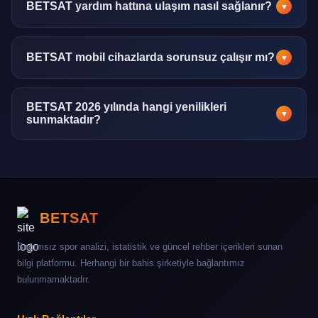
raporun altında açıklama notları ve okuma kılavuzu
BETSAT yardım hattına ulaşım nasıl sağlanır?
▼
bulunmaktadır.
7/24 aktif canlı destek hattı, e-posta kanalı ve SSS bölümü
üzerinden yardım alınabilir. Ortalama yanıt süresi 5
BETSAT mobil cihazlarda sorunsuz çalışır mı?
▼
dakikanın altındadır.
Tüm modern mobil tarayıcılar ve işletim sistemleriyle tam
uyumludur. Uygulama ayrıca iOS ve Android
BETSAT 2026 yılında hangi yenilikleri
▼
sunmaktadır?
platformlarında da mevcuttur.
2026 itibarıyla yapay zeka destekli analiz modülleri,
genişletilmiş e-spor verileri, çok dilli destek ve yeni ödeme
entegrasyonları hayata geçirilmiştir.
BETSAT
Bağımsız spor analizi, istatistik ve güncel rehber içerikleri sunan
bilgi platformu. Herhangi bir bahis şirketiyle bağlantımız
bulunmamaktadır.