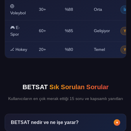
🏐
30+
%88
Orta
İzle
Voleybol
🎮 E-
60+
%85
Gelişiyor
Yeni
Spor
🏒 Hokey
20+
%80
Temel
Yeni
BETSAT
Sık Sorulan Sorular
Kullanıcıların en çok merak ettiği 15 soru ve kapsamlı yanıtları
BETSAT nedir ve ne işe yarar?
▼