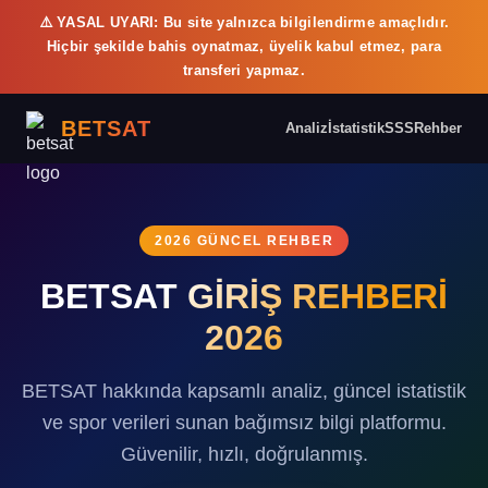
⚠️ YASAL UYARI: Bu site yalnızca bilgilendirme amaçlıdır.
Hiçbir şekilde bahis oynatmaz, üyelik kabul etmez, para
transferi yapmaz.
BETSAT
Analiz
İstatistik
SSS
Rehber
2026 GÜNCEL REHBER
BETSAT GİRİŞ REHBERİ
2026
BETSAT hakkında kapsamlı analiz, güncel istatistik
ve spor verileri sunan bağımsız bilgi platformu.
Güvenilir, hızlı, doğrulanmış.