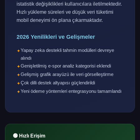
istatistik değişiklikleri kullanıcılara iletilmektedir.
Hızlı yükleme süreleri ve düşük veri tüketimi
mobil deneyimi ön plana çıkarmaktadır.
2026 Yenilikleri ve Gelişmeler
Yapay zeka destekli tahmin modülleri devreye
alındı
Genişletilmiş e-spor analiz kategorisi eklendi
Gelişmiş grafik arayüzü ile veri görselleştirme
Çok dilli destek altyapısı güçlendirildi
Yeni ödeme yöntemleri entegrasyonu tamamlandı
🟢 Hızlı Erişim