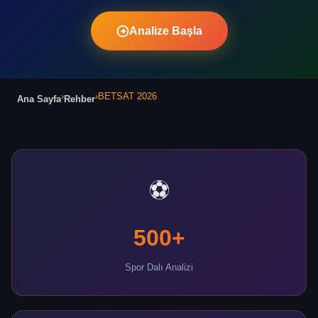
Analize Başla
›
›
BETSAT 2026
Ana Sayfa
Rehber
⚽
500+
Spor Dalı Analizi