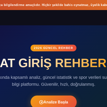
a bilgilendirme amaçlıdır. Hiçbir şekilde bahis oynatmaz, üyelik kab
2026 GÜNCEL REHBER
AT GİRİŞ REHBERİ
da kapsamlı analiz, güncel istatistik ve spor verileri 
bilgi platformu. Güvenilir, hızlı, doğrulanmış.
Analize Başla