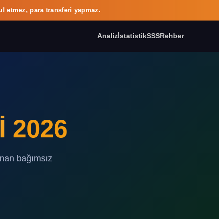
ul etmez, para transferi yapmaz.
Analiz
İstatistik
SSS
Rehber
 2026
sunan bağımsız