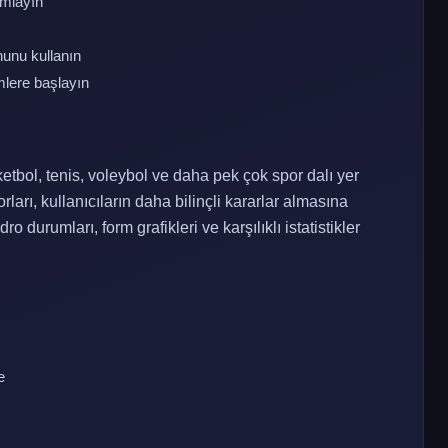
amlayın
nunu kullanın
mlere başlayın
etbol, tenis, voleybol ve daha pek çok spor dalı yer
porları, kullanıcıların daha bilinçli kararlar almasına
 durumları, form grafikleri ve karşılıklı istatistikler
e