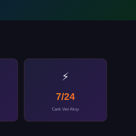
⚡
7/24
Canlı Veri Akışı