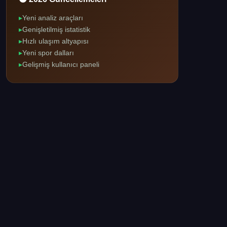
Yeni analiz araçları
Genişletilmiş istatistik
Hızlı ulaşım altyapısı
Yeni spor dalları
Gelişmiş kullanıcı paneli