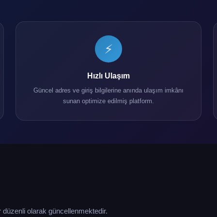
⚡
Hızlı Ulaşım
Güncel adres ve giriş bilgilerine anında ulaşım imkânı
sunan optimize edilmiş platform.
er düzenli olarak güncellenmektedir.