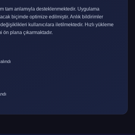
rişim tam anlamıyla desteklenmektedir. Uygulama
ak biçimde optimize edilmiştir. Anlık bildirimler
eğişiklikleri kullanıcılara iletilmektedir. Hızlı yükleme
i ön plana çıkarmaktadır.
alındı
ndı