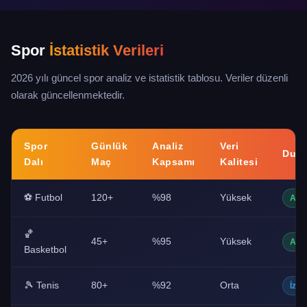
Spor
İstatistik Verileri
2026 yılı güncel spor analiz ve istatistik tablosu. Veriler düzenli
olarak güncellenmektedir.
Spor
Günlük
Analiz
Veri
Dur
Dalı
Maç
Kapsamı
Kalitesi
⚽ Futbol
120+
%98
Yüksek
Akti
🏀
45+
%95
Yüksek
Akti
Basketbol
🎾 Tenis
80+
%92
Orta
İzle