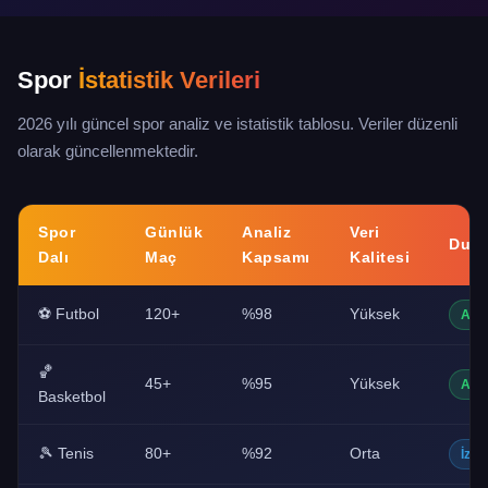
Spor
İstatistik Verileri
2026 yılı güncel spor analiz ve istatistik tablosu. Veriler düzenli
olarak güncellenmektedir.
Spor
Günlük
Analiz
Veri
Dur
Dalı
Maç
Kapsamı
Kalitesi
⚽ Futbol
120+
%98
Yüksek
Akti
🏀
45+
%95
Yüksek
Akti
Basketbol
🎾 Tenis
80+
%92
Orta
İzle