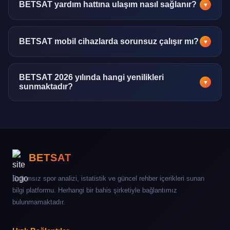
raporun altında açıklama notları ve okuma kılavuzu
BETSAT yardım hattına ulaşım nasıl sağlanır?
▼
bulunmaktadır.
7/24 aktif canlı destek hattı, e-posta kanalı ve SSS bölümü
üzerinden yardım alınabilir. Ortalama yanıt süresi 5
BETSAT mobil cihazlarda sorunsuz çalışır mı?
▼
dakikanın altındadır.
Tüm modern mobil tarayıcılar ve işletim sistemleriyle tam
uyumludur. Uygulama ayrıca iOS ve Android
BETSAT 2026 yılında hangi yenilikleri
▼
sunmaktadır?
platformlarında da mevcuttur.
2026 itibarıyla yapay zeka destekli analiz modülleri,
genişletilmiş e-spor verileri, çok dilli destek ve yeni ödeme
entegrasyonları hayata geçirilmiştir.
BETSAT
Bağımsız spor analizi, istatistik ve güncel rehber içerikleri sunan
bilgi platformu. Herhangi bir bahis şirketiyle bağlantımız
bulunmamaktadır.