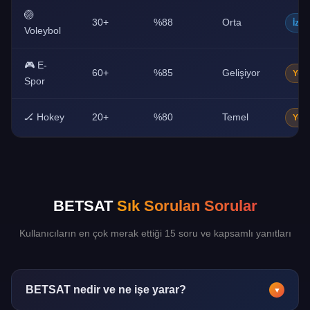
🏐
30+
%88
Orta
İzle
Voleybol
🎮 E-
60+
%85
Gelişiyor
Yeni
Spor
🏒 Hokey
20+
%80
Temel
Yeni
BETSAT
Sık Sorulan Sorular
Kullanıcıların en çok merak ettiği 15 soru ve kapsamlı yanıtları
BETSAT nedir ve ne işe yarar?
▼