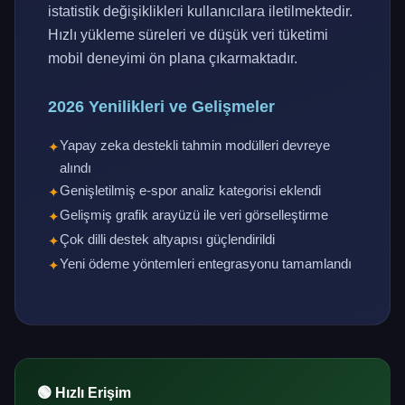
istatistik değişiklikleri kullanıcılara iletilmektedir.
Hızlı yükleme süreleri ve düşük veri tüketimi
mobil deneyimi ön plana çıkarmaktadır.
2026 Yenilikleri ve Gelişmeler
Yapay zeka destekli tahmin modülleri devreye
alındı
Genişletilmiş e-spor analiz kategorisi eklendi
Gelişmiş grafik arayüzü ile veri görselleştirme
Çok dilli destek altyapısı güçlendirildi
Yeni ödeme yöntemleri entegrasyonu tamamlandı
🟢 Hızlı Erişim