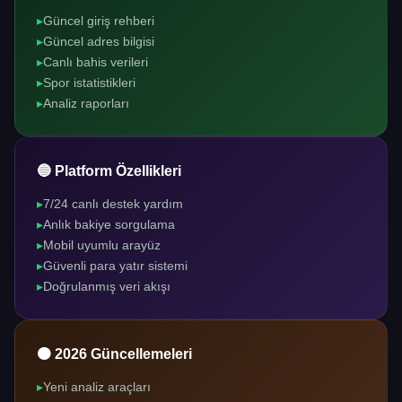
Güncel giriş rehberi
Güncel adres bilgisi
Canlı bahis verileri
Spor istatistikleri
Analiz raporları
🔵 Platform Özellikleri
7/24 canlı destek yardım
Anlık bakiye sorgulama
Mobil uyumlu arayüz
Güvenli para yatır sistemi
Doğrulanmış veri akışı
🟠 2026 Güncellemeleri
Yeni analiz araçları