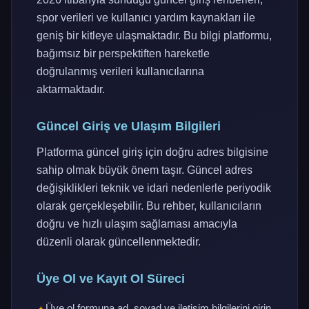
spor verileri ve kullanıcı yardım kaynakları ile
geniş bir kitleye ulaşmaktadır. Bu bilgi platformu,
bağımsız bir perspektiften hareketle
doğrulanmış verileri kullanıcılarına
aktarmaktadır.
Güncel Giriş ve Ulaşım Bilgileri
Platforma güncel giriş için doğru adres bilgisine
sahip olmak büyük önem taşır. Güncel adres
değişiklikleri teknik ve idari nedenlerle periyodik
olarak gerçekleşebilir. Bu rehber, kullanıcıların
doğru ve hızlı ulaşım sağlaması amacıyla
düzenli olarak güncellenmektedir.
Üye Ol ve Kayıt Ol Süreci
Üye ol formuna ad, soyad ve iletişim bilgilerini girin