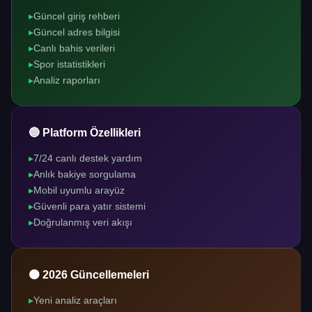
Güncel giriş rehberi
Güncel adres bilgisi
Canlı bahis verileri
Spor istatistikleri
Analiz raporları
🔵 Platform Özellikleri
7/24 canlı destek yardım
Anlık bakiye sorgulama
Mobil uyumlu arayüz
Güvenli para yatır sistemi
Doğrulanmış veri akışı
🟠 2026 Güncellemeleri
Yeni analiz araçları