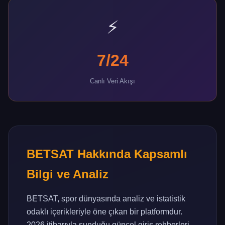
⚡
7/24
Canlı Veri Akışı
BETSAT Hakkında Kapsamlı
Bilgi ve Analiz
BETSAT, spor dünyasında analiz ve istatistik
odaklı içerikleriyle öne çıkan bir platformdur.
2026 itibarıyla sunduğu güncel giriş rehberleri,