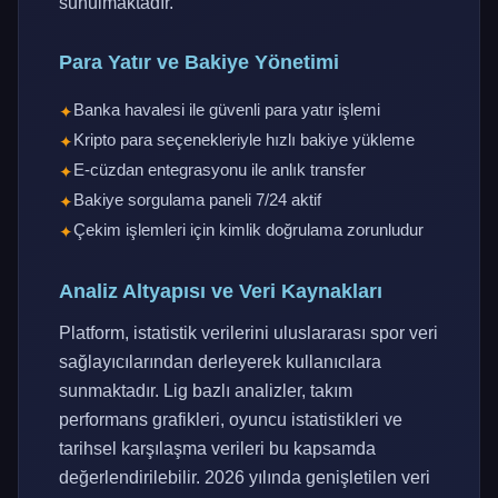
sunulmaktadır.
Para Yatır ve Bakiye Yönetimi
Banka havalesi ile güvenli para yatır işlemi
Kripto para seçenekleriyle hızlı bakiye yükleme
E-cüzdan entegrasyonu ile anlık transfer
Bakiye sorgulama paneli 7/24 aktif
Çekim işlemleri için kimlik doğrulama zorunludur
Analiz Altyapısı ve Veri Kaynakları
Platform, istatistik verilerini uluslararası spor veri
sağlayıcılarından derleyerek kullanıcılara
sunmaktadır. Lig bazlı analizler, takım
performans grafikleri, oyuncu istatistikleri ve
tarihsel karşılaşma verileri bu kapsamda
değerlendirilebilir. 2026 yılında genişletilen veri