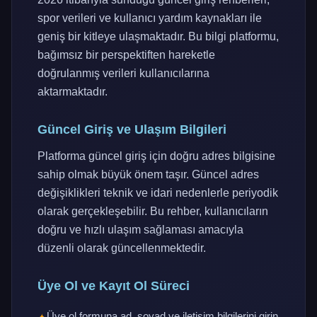
spor verileri ve kullanıcı yardım kaynakları ile
geniş bir kitleye ulaşmaktadır. Bu bilgi platformu,
bağımsız bir perspektiften hareketle
doğrulanmış verileri kullanıcılarına
aktarmaktadır.
Güncel Giriş ve Ulaşım Bilgileri
Platforma güncel giriş için doğru adres bilgisine
sahip olmak büyük önem taşır. Güncel adres
değişiklikleri teknik ve idari nedenlerle periyodik
olarak gerçekleşebilir. Bu rehber, kullanıcıların
doğru ve hızlı ulaşım sağlaması amacıyla
düzenli olarak güncellenmektedir.
Üye Ol ve Kayıt Ol Süreci
Üye ol formuna ad, soyad ve iletişim bilgilerini girin