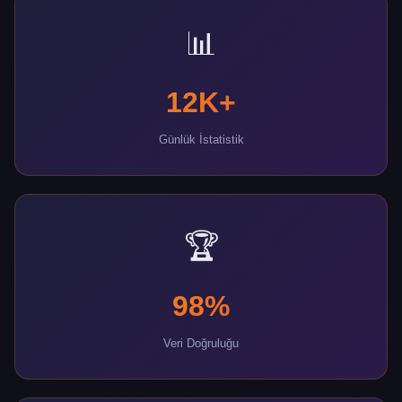
📊
12K+
Günlük İstatistik
🏆
98%
Veri Doğruluğu