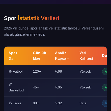
Spor
İstatistik Verileri
2026 yılı güncel spor analiz ve istatistik tablosu. Veriler düzenli
olarak güncellenmektedir.
Spor
Günlük
Analiz
Veri
Dur
Dalı
Maç
Kapsamı
Kalitesi
⚽ Futbol
120+
%98
Yüksek
Akti
🏀
45+
%95
Yüksek
Akti
Basketbol
🎾 Tenis
80+
%92
Orta
İzle