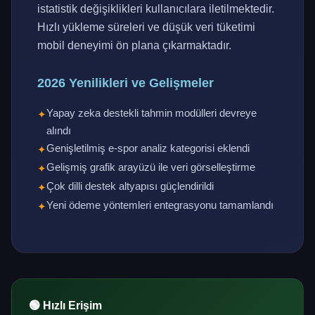
istatistik değişiklikleri kullanıcılara iletilmektedir.
Hızlı yükleme süreleri ve düşük veri tüketimi
mobil deneyimi ön plana çıkarmaktadır.
2026 Yenilikleri ve Gelişmeler
Yapay zeka destekli tahmin modülleri devreye
alındı
Genişletilmiş e-spor analiz kategorisi eklendi
Gelişmiş grafik arayüzü ile veri görselleştirme
Çok dilli destek altyapısı güçlendirildi
Yeni ödeme yöntemleri entegrasyonu tamamlandı
🟢 Hızlı Erişim