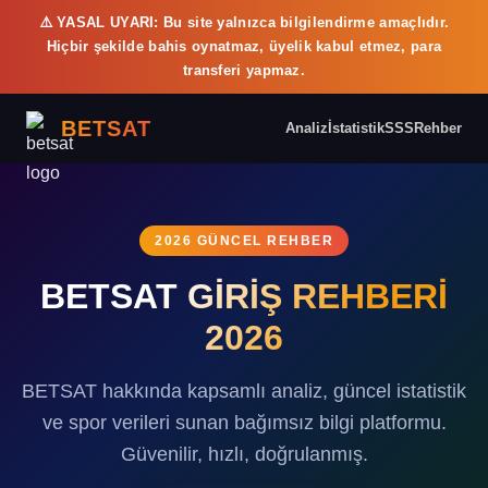
⚠️ YASAL UYARI: Bu site yalnızca bilgilendirme amaçlıdır.
Hiçbir şekilde bahis oynatmaz, üyelik kabul etmez, para
transferi yapmaz.
BETSAT
Analiz
İstatistik
SSS
Rehber
2026 GÜNCEL REHBER
BETSAT GİRİŞ REHBERİ
2026
BETSAT hakkında kapsamlı analiz, güncel istatistik
ve spor verileri sunan bağımsız bilgi platformu.
Güvenilir, hızlı, doğrulanmış.