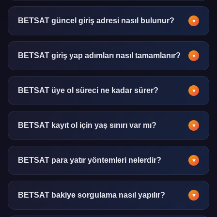
Kapsamlı spor analizi, istatistik ve güncel rehber içerikleri
sunan bir bilgi platformudur. Kullanıcılara doğrulanmış
BETSAT güncel giriş adresi nasıl bulunur?
▼
veriler eşliğinde yönlendirme sağlar.
Güncel adres bilgisi için bu rehber sayfası düzenli olarak
güncellenmektedir. Sayfayı yer imlerinize ekleyerek hızlı
BETSAT giriş yap adımları nasıl tamamlanır?
▼
ulaşım sağlayabilirsiniz.
Kullanıcı adı ve şifrenizi girerek giriş yap butonuna tıklayın.
İki faktörlü doğrulama aktifse SMS kodunu da girmeniz
BETSAT üye ol süreci ne kadar sürer?
▼
gerekecektir.
Üye ol işlemi ortalama 3-5 dakika içinde
tamamlanmaktadır. E-posta doğrulaması anlık olarak
BETSAT kayıt ol için yaş sınırı var mı?
▼
gerçekleştirilir.
Kayıt ol işlemi için 18 yaş ve üzeri olmak zorunludur. Yaş
doğrulaması kimlik belgesi ile gerçekleştirilmektedir.
BETSAT para yatır yöntemleri nelerdir?
▼
Banka havalesi, kredi kartı, e-cüzdan ve kripto para gibi
çeşitli para yatır yöntemleri desteklenmektedir. Her
BETSAT bakiye sorgulama nasıl yapılır?
▼
yöntemin minimum limiti farklılık gösterebilir.
Hesap panelindeki bakiye bölümünden anlık durum