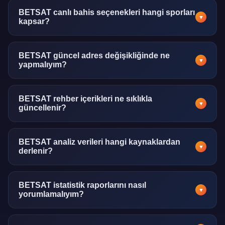
görüntülenebilir. İşlem geçmişi de aynı ekrandan takip
BETSAT canlı bahis seçenekleri hangi sporları
▼
kapsar?
edilebilmektedir.
Futbol, basketbol, tenis, voleybol, hokey ve e-spor dahil
olmak üzere pek çok spor dalında canlı bahis imkânı
BETSAT güncel adres değişikliğinde ne
▼
yapmalıyım?
sunulmaktadır.
Güncel adres değişikliklerinde bu rehber sayfasını kontrol
etmeniz yeterlidir. Ayrıca bildirim aboneliği ile otomatik bilgi
BETSAT rehber içerikleri ne sıklıkla
▼
güncellenir?
alabilirsiniz.
Bu bilgi platformu içerikleri haftalık olarak gözden
geçirilmekte, önemli değişikliklerde anında güncelleme
BETSAT analiz verileri hangi kaynaklardan
▼
derlenir?
yapılmaktadır.
Spor verileri uluslararası veri sağlayıcılarından, resmi lig
istatistik portallarından ve bağımsız analiz kuruluşlarından
BETSAT istatistik raporlarını nasıl
▼
yorumlamalıyım?
derlenmektedir.
Tablolar ve grafikler sezgisel biçimde tasarlanmıştır. Her