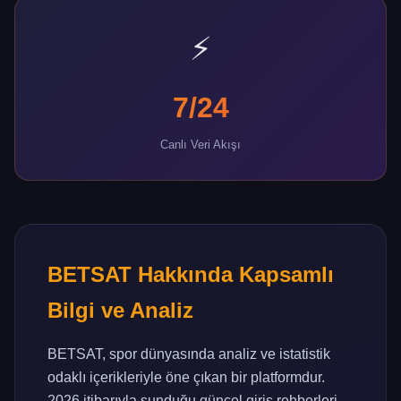
⚡
7/24
Canlı Veri Akışı
BETSAT Hakkında Kapsamlı
Bilgi ve Analiz
BETSAT, spor dünyasında analiz ve istatistik
odaklı içerikleriyle öne çıkan bir platformdur.
2026 itibarıyla sunduğu güncel giriş rehberleri,