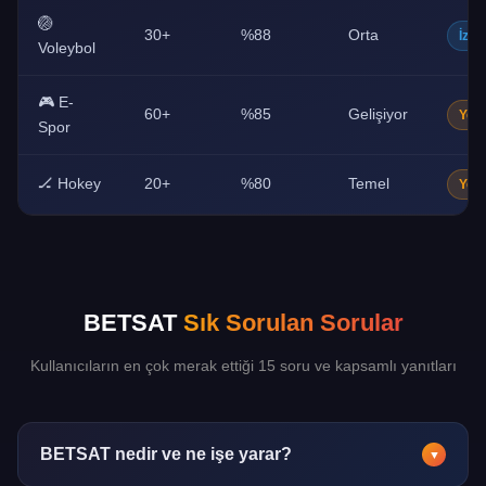
🏐
30+
%88
Orta
İzle
Voleybol
🎮 E-
60+
%85
Gelişiyor
Yeni
Spor
🏒 Hokey
20+
%80
Temel
Yeni
BETSAT
Sık Sorulan Sorular
Kullanıcıların en çok merak ettiği 15 soru ve kapsamlı yanıtları
BETSAT nedir ve ne işe yarar?
▼