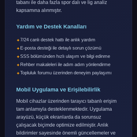
tabanı ile daha fazla spor dalı ve lig analiz
kapsamına alınmıştır.
Yardım ve Destek Kanalları
7/24 canlı destek hattı ile anlık yardım
E-posta desteği ile detaylı sorun çözümü
SSS bölümünden hızlı ulaşım ve bilgi edinme
Rehber makaleleri ile adım adım yönlendirme
Topluluk forumu üzerinden deneyim paylaşımı
Mobil Uygulama ve Erişilebilirlik
Mobil cihazlar üzerinden tarayıcı tabanlı erişim
tam anlamıyla desteklenmektedir. Uygulama
arayüzü, küçük ekranlarda da sorunsuz
çalışacak biçimde optimize edilmiştir. Anlık
bildirimler sayesinde önemli güncellemeler ve