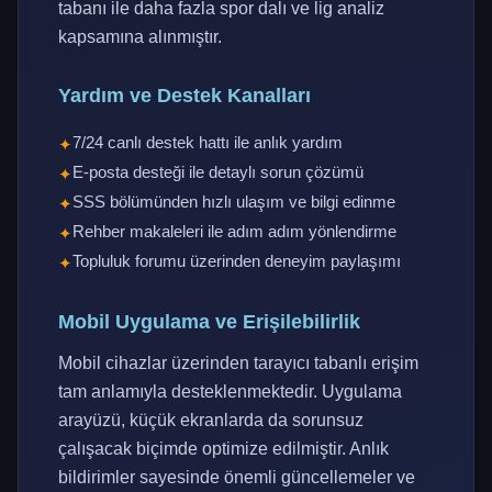
tabanı ile daha fazla spor dalı ve lig analiz
kapsamına alınmıştır.
Yardım ve Destek Kanalları
7/24 canlı destek hattı ile anlık yardım
E-posta desteği ile detaylı sorun çözümü
SSS bölümünden hızlı ulaşım ve bilgi edinme
Rehber makaleleri ile adım adım yönlendirme
Topluluk forumu üzerinden deneyim paylaşımı
Mobil Uygulama ve Erişilebilirlik
Mobil cihazlar üzerinden tarayıcı tabanlı erişim
tam anlamıyla desteklenmektedir. Uygulama
arayüzü, küçük ekranlarda da sorunsuz
çalışacak biçimde optimize edilmiştir. Anlık
bildirimler sayesinde önemli güncellemeler ve