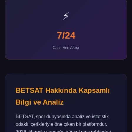
⚡
7/24
Canlı Veri Akışı
BETSAT Hakkında Kapsamlı
Bilgi ve Analiz
BETSAT, spor dünyasında analiz ve istatistik
odaklı içerikleriyle öne çıkan bir platformdur.
2026 itibarıyla sunduğu güncel giriş rehberleri,