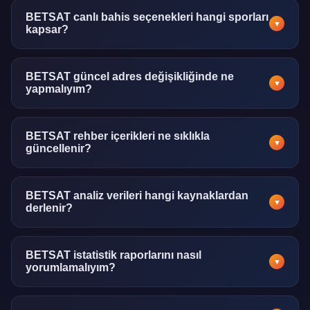
görüntülenebilir. İşlem geçmişi de aynı ekrandan takip
BETSAT canlı bahis seçenekleri hangi sporları
▼
kapsar?
edilebilmektedir.
Futbol, basketbol, tenis, voleybol, hokey ve e-spor dahil
olmak üzere pek çok spor dalında canlı bahis imkânı
BETSAT güncel adres değişikliğinde ne
▼
yapmalıyım?
sunulmaktadır.
Güncel adres değişikliklerinde bu rehber sayfasını kontrol
etmeniz yeterlidir. Ayrıca bildirim aboneliği ile otomatik bilgi
BETSAT rehber içerikleri ne sıklıkla
▼
güncellenir?
alabilirsiniz.
Bu bilgi platformu içerikleri haftalık olarak gözden
geçirilmekte, önemli değişikliklerde anında güncelleme
BETSAT analiz verileri hangi kaynaklardan
▼
derlenir?
yapılmaktadır.
Spor verileri uluslararası veri sağlayıcılarından, resmi lig
istatistik portallarından ve bağımsız analiz kuruluşlarından
BETSAT istatistik raporlarını nasıl
▼
yorumlamalıyım?
derlenmektedir.
Tablolar ve grafikler sezgisel biçimde tasarlanmıştır. Her