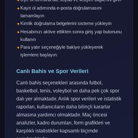
Kayıt ol adımında e-posta doğrulamasını
tamamlayın
Kimlik doğrulama belgelerini sisteme yükleyin
Hesabınızı aktive ettikten sonra giriş yap butonunu
kullanın
Para yatır seçeneğiyle bakiye yükleyerek
işlemlere başlayın
Canlı Bahis ve Spor Verileri
Canlı bahis seçenekleri arasında futbol,
basketbol, tenis, voleybol ve daha pek çok spor
dalı yer almaktadır. Anlık spor verileri ve istatistik
raporları, kullanıcıların daha bilinçli kararlar
almasına yardımcı olmaktadır. Maç öncesi
analizler, kadro durumları, form grafikleri ve
karşılıklı istatistikler kapsamlı biçimde