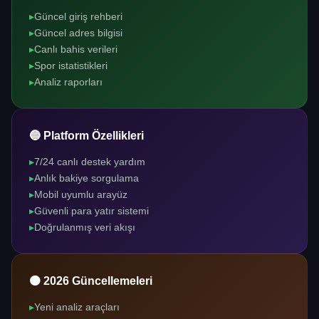
Güncel giriş rehberi
Güncel adres bilgisi
Canlı bahis verileri
Spor istatistikleri
Analiz raporları
🔵 Platform Özellikleri
7/24 canlı destek yardım
Anlık bakiye sorgulama
Mobil uyumlu arayüz
Güvenli para yatır sistemi
Doğrulanmış veri akışı
🟠 2026 Güncellemeleri
Yeni analiz araçları