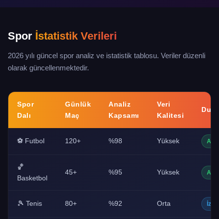
Spor
İstatistik Verileri
2026 yılı güncel spor analiz ve istatistik tablosu. Veriler düzenli
olarak güncellenmektedir.
Spor
Günlük
Analiz
Veri
Dur
Dalı
Maç
Kapsamı
Kalitesi
⚽ Futbol
120+
%98
Yüksek
Akti
🏀
45+
%95
Yüksek
Akti
Basketbol
🎾 Tenis
80+
%92
Orta
İzle