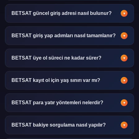
Kapsamlı spor analizi, istatistik ve güncel rehber içerikleri
sunan bir bilgi platformudur. Kullanıcılara doğrulanmış
BETSAT güncel giriş adresi nasıl bulunur?
▼
veriler eşliğinde yönlendirme sağlar.
Güncel adres bilgisi için bu rehber sayfası düzenli olarak
güncellenmektedir. Sayfayı yer imlerinize ekleyerek hızlı
BETSAT giriş yap adımları nasıl tamamlanır?
▼
ulaşım sağlayabilirsiniz.
Kullanıcı adı ve şifrenizi girerek giriş yap butonuna tıklayın.
İki faktörlü doğrulama aktifse SMS kodunu da girmeniz
BETSAT üye ol süreci ne kadar sürer?
▼
gerekecektir.
Üye ol işlemi ortalama 3-5 dakika içinde
tamamlanmaktadır. E-posta doğrulaması anlık olarak
BETSAT kayıt ol için yaş sınırı var mı?
▼
gerçekleştirilir.
Kayıt ol işlemi için 18 yaş ve üzeri olmak zorunludur. Yaş
doğrulaması kimlik belgesi ile gerçekleştirilmektedir.
BETSAT para yatır yöntemleri nelerdir?
▼
Banka havalesi, kredi kartı, e-cüzdan ve kripto para gibi
çeşitli para yatır yöntemleri desteklenmektedir. Her
BETSAT bakiye sorgulama nasıl yapılır?
▼
yöntemin minimum limiti farklılık gösterebilir.
Hesap panelindeki bakiye bölümünden anlık durum