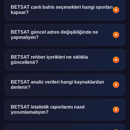
görüntülenebilir. İşlem geçmişi de aynı ekrandan takip
BETSAT canlı bahis seçenekleri hangi sporları
▼
kapsar?
edilebilmektedir.
Futbol, basketbol, tenis, voleybol, hokey ve e-spor dahil
olmak üzere pek çok spor dalında canlı bahis imkânı
BETSAT güncel adres değişikliğinde ne
▼
yapmalıyım?
sunulmaktadır.
Güncel adres değişikliklerinde bu rehber sayfasını kontrol
etmeniz yeterlidir. Ayrıca bildirim aboneliği ile otomatik bilgi
BETSAT rehber içerikleri ne sıklıkla
▼
güncellenir?
alabilirsiniz.
Bu bilgi platformu içerikleri haftalık olarak gözden
geçirilmekte, önemli değişikliklerde anında güncelleme
BETSAT analiz verileri hangi kaynaklardan
▼
derlenir?
yapılmaktadır.
Spor verileri uluslararası veri sağlayıcılarından, resmi lig
istatistik portallarından ve bağımsız analiz kuruluşlarından
BETSAT istatistik raporlarını nasıl
▼
yorumlamalıyım?
derlenmektedir.
Tablolar ve grafikler sezgisel biçimde tasarlanmıştır. Her