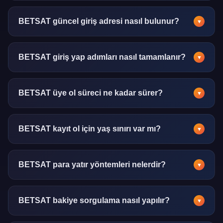
Kapsamlı spor analizi, istatistik ve güncel rehber içerikleri
sunan bir bilgi platformudur. Kullanıcılara doğrulanmış
BETSAT güncel giriş adresi nasıl bulunur?
▼
veriler eşliğinde yönlendirme sağlar.
Güncel adres bilgisi için bu rehber sayfası düzenli olarak
güncellenmektedir. Sayfayı yer imlerinize ekleyerek hızlı
BETSAT giriş yap adımları nasıl tamamlanır?
▼
ulaşım sağlayabilirsiniz.
Kullanıcı adı ve şifrenizi girerek giriş yap butonuna tıklayın.
İki faktörlü doğrulama aktifse SMS kodunu da girmeniz
BETSAT üye ol süreci ne kadar sürer?
▼
gerekecektir.
Üye ol işlemi ortalama 3-5 dakika içinde
tamamlanmaktadır. E-posta doğrulaması anlık olarak
BETSAT kayıt ol için yaş sınırı var mı?
▼
gerçekleştirilir.
Kayıt ol işlemi için 18 yaş ve üzeri olmak zorunludur. Yaş
doğrulaması kimlik belgesi ile gerçekleştirilmektedir.
BETSAT para yatır yöntemleri nelerdir?
▼
Banka havalesi, kredi kartı, e-cüzdan ve kripto para gibi
çeşitli para yatır yöntemleri desteklenmektedir. Her
BETSAT bakiye sorgulama nasıl yapılır?
▼
yöntemin minimum limiti farklılık gösterebilir.
Hesap panelindeki bakiye bölümünden anlık durum