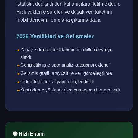
istatistik değişiklikleri kullanıcılara iletilmektedir.
Hızlı yükleme süreleri ve düşük veri tüketimi
mobil deneyimi ön plana çıkarmaktadır.
2026 Yenilikleri ve Gelişmeler
Yapay zeka destekli tahmin modülleri devreye
alındı
Genişletilmiş e-spor analiz kategorisi eklendi
Gelişmiş grafik arayüzü ile veri görselleştirme
Çok dilli destek altyapısı güçlendirildi
Yeni ödeme yöntemleri entegrasyonu tamamlandı
🟢 Hızlı Erişim