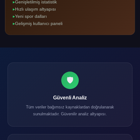
Genişletilmiş istatistik
Hızlı ulaşım altyapısı
Yeni spor dalları
Gelişmiş kullanıcı paneli
🛡️
Güvenli Analiz
Tüm veriler bağımsız kaynaklardan doğrulanarak
sunulmaktadır. Güvenilir analiz altyapısı.