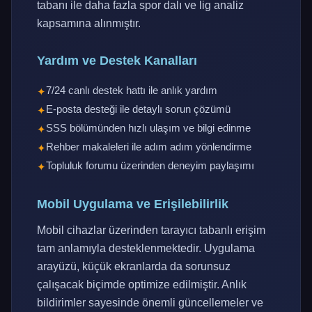
tabanı ile daha fazla spor dalı ve lig analiz
kapsamına alınmıştır.
Yardım ve Destek Kanalları
7/24 canlı destek hattı ile anlık yardım
E-posta desteği ile detaylı sorun çözümü
SSS bölümünden hızlı ulaşım ve bilgi edinme
Rehber makaleleri ile adım adım yönlendirme
Topluluk forumu üzerinden deneyim paylaşımı
Mobil Uygulama ve Erişilebilirlik
Mobil cihazlar üzerinden tarayıcı tabanlı erişim
tam anlamıyla desteklenmektedir. Uygulama
arayüzü, küçük ekranlarda da sorunsuz
çalışacak biçimde optimize edilmiştir. Anlık
bildirimler sayesinde önemli güncellemeler ve