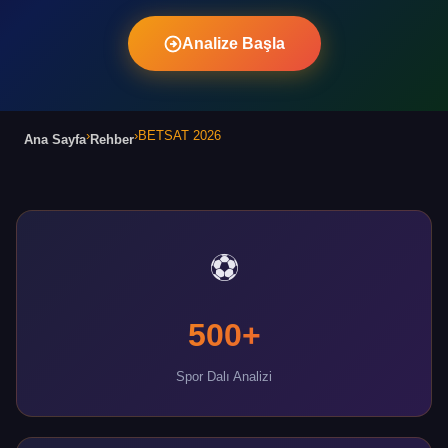
Analize Başla
›
›
BETSAT 2026
Ana Sayfa
Rehber
⚽
500+
Spor Dalı Analizi