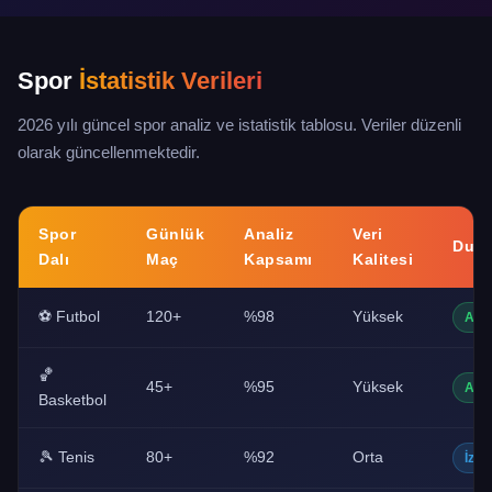
Spor
İstatistik Verileri
2026 yılı güncel spor analiz ve istatistik tablosu. Veriler düzenli
olarak güncellenmektedir.
Spor
Günlük
Analiz
Veri
Dur
Dalı
Maç
Kapsamı
Kalitesi
⚽ Futbol
120+
%98
Yüksek
Akti
🏀
45+
%95
Yüksek
Akti
Basketbol
🎾 Tenis
80+
%92
Orta
İzle