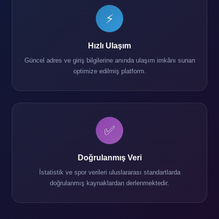
⚡
Hızlı Ulaşım
Güncel adres ve giriş bilgilerine anında ulaşım imkânı sunan
optimize edilmiş platform.
✅
Doğrulanmış Veri
İstatistik ve spor verileri uluslararası standartlarda
doğrulanmış kaynaklardan derlenmektedir.