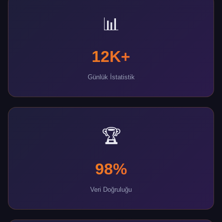
📊
12K+
Günlük İstatistik
🏆
98%
Veri Doğruluğu