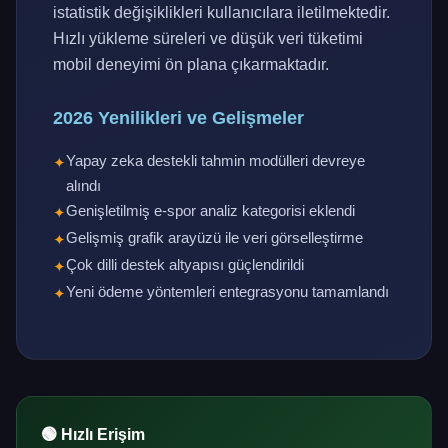
istatistik değişiklikleri kullanıcılara iletilmektedir.
Hızlı yükleme süreleri ve düşük veri tüketimi
mobil deneyimi ön plana çıkarmaktadır.
2026 Yenilikleri ve Gelişmeler
Yapay zeka destekli tahmin modülleri devreye
alındı
Genişletilmiş e-spor analiz kategorisi eklendi
Gelişmiş grafik arayüzü ile veri görselleştirme
Çok dilli destek altyapısı güçlendirildi
Yeni ödeme yöntemleri entegrasyonu tamamlandı
🟢 Hızlı Erişim