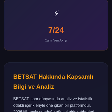
⚡
7/24
Canlı Veri Akışı
BETSAT Hakkında Kapsamlı
Bilgi ve Analiz
BETSAT, spor dünyasında analiz ve istatistik
odaklı içerikleriyle öne çıkan bir platformdur.
2026 itibarıyla sunduğu güncel giriş rehberleri,