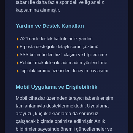
tabanı ile daha fazla spor dalı ve lig analiz
kapsamına alınmıştır.
Yardım ve Destek Kanalları
7/24 canlı destek hattı ile anlık yardım
E-posta desteği ile detaylı sorun çözümü
SSS bölümünden hızlı ulaşım ve bilgi edinme
Rehber makaleleri ile adım adım yönlendirme
Topluluk forumu üzerinden deneyim paylaşımı
Mobil Uygulama ve Erişilebilirlik
Mobil cihazlar üzerinden tarayıcı tabanlı erişim
tam anlamıyla desteklenmektedir. Uygulama
arayüzü, küçük ekranlarda da sorunsuz
çalışacak biçimde optimize edilmiştir. Anlık
bildirimler sayesinde önemli güncellemeler ve