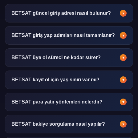
Kapsamlı spor analizi, istatistik ve güncel rehber içerikleri
sunan bir bilgi platformudur. Kullanıcılara doğrulanmış
BETSAT güncel giriş adresi nasıl bulunur?
▼
veriler eşliğinde yönlendirme sağlar.
Güncel adres bilgisi için bu rehber sayfası düzenli olarak
güncellenmektedir. Sayfayı yer imlerinize ekleyerek hızlı
BETSAT giriş yap adımları nasıl tamamlanır?
▼
ulaşım sağlayabilirsiniz.
Kullanıcı adı ve şifrenizi girerek giriş yap butonuna tıklayın.
İki faktörlü doğrulama aktifse SMS kodunu da girmeniz
BETSAT üye ol süreci ne kadar sürer?
▼
gerekecektir.
Üye ol işlemi ortalama 3-5 dakika içinde
tamamlanmaktadır. E-posta doğrulaması anlık olarak
BETSAT kayıt ol için yaş sınırı var mı?
▼
gerçekleştirilir.
Kayıt ol işlemi için 18 yaş ve üzeri olmak zorunludur. Yaş
doğrulaması kimlik belgesi ile gerçekleştirilmektedir.
BETSAT para yatır yöntemleri nelerdir?
▼
Banka havalesi, kredi kartı, e-cüzdan ve kripto para gibi
çeşitli para yatır yöntemleri desteklenmektedir. Her
BETSAT bakiye sorgulama nasıl yapılır?
▼
yöntemin minimum limiti farklılık gösterebilir.
Hesap panelindeki bakiye bölümünden anlık durum