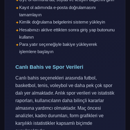
Kayıt ol adımında e-posta doğrulamasını
tamamlayın
Kimlik doğrulama belgelerini sisteme yükleyin
Hesabınızı aktive ettikten sonra giriş yap butonunu
kullanın
Para yatır seçeneğiyle bakiye yükleyerek
işlemlere başlayın
Canlı Bahis ve Spor Verileri
Canlı bahis seçenekleri arasında futbol,
basketbol, tenis, voleybol ve daha pek çok spor
dalı yer almaktadır. Anlık spor verileri ve istatistik
raporları, kullanıcıların daha bilinçli kararlar
almasına yardımcı olmaktadır. Maç öncesi
analizler, kadro durumları, form grafikleri ve
karşılıklı istatistikler kapsamlı biçimde