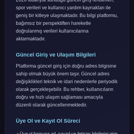
spor verileri ve kullanıcı yardım kaynakları ile
geniş bir kitleye ulaşmaktadır. Bu bilgi platformu,
bağımsız bir perspektiften hareketle
doğrulanmış verileri kullanıcılarına
aktarmaktadır.
Güncel Giriş ve Ulaşım Bilgileri
Platforma güncel giriş için doğru adres bilgisine
sahip olmak büyük önem taşır. Güncel adres
değişiklikleri teknik ve idari nedenlerle periyodik
olarak gerçekleşebilir. Bu rehber, kullanıcıların
doğru ve hızlı ulaşım sağlaması amacıyla
düzenli olarak güncellenmektedir.
Üye Ol ve Kayıt Ol Süreci
Üye ol formuna ad, soyad ve iletişim bilgilerini girin