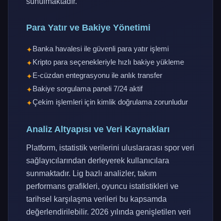
sunulmaktadır.
Para Yatır ve Bakiye Yönetimi
Banka havalesi ile güvenli para yatır işlemi
Kripto para seçenekleriyle hızlı bakiye yükleme
E-cüzdan entegrasyonu ile anlık transfer
Bakiye sorgulama paneli 7/24 aktif
Çekim işlemleri için kimlik doğrulama zorunludur
Analiz Altyapısı ve Veri Kaynakları
Platform, istatistik verilerini uluslararası spor veri
sağlayıcılarından derleyerek kullanıcılara
sunmaktadır. Lig bazlı analizler, takım
performans grafikleri, oyuncu istatistikleri ve
tarihsel karşılaşma verileri bu kapsamda
değerlendirilebilir. 2026 yılında genişletilen veri