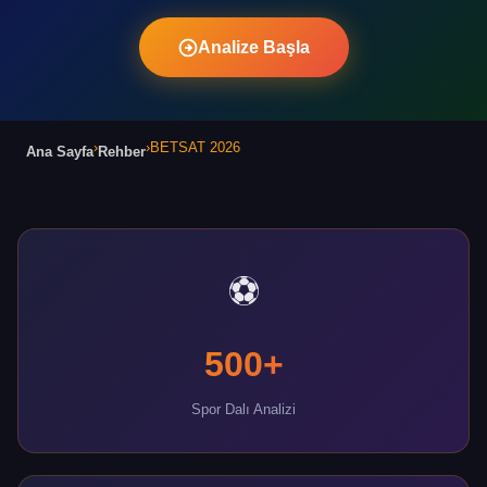
Analize Başla
›
›
BETSAT 2026
Ana Sayfa
Rehber
⚽
500+
Spor Dalı Analizi