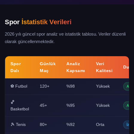
Spor
İstatistik Verileri
2026 yılı güncel spor analiz ve istatistik tablosu. Veriler düzenli
olarak güncellenmektedir.
Spor
Günlük
Analiz
Veri
Dur
Dalı
Maç
Kapsamı
Kalitesi
⚽ Futbol
120+
%98
Yüksek
Akti
🏀
45+
%95
Yüksek
Akti
Basketbol
🎾 Tenis
80+
%92
Orta
İzle