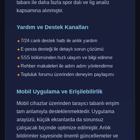
tabanı ile daha fazla spor dalı ve lig analiz
kapsamına alınmıştır.
Yardım ve Destek Kanalları
7/24 canlı destek hattı ile anlık yardım
E-posta desteği ile detaylı sorun çözümü
SSS bölümünden hızlı ulaşım ve bilgi edinme
Rehber makaleleri ile adım adım yönlendirme
Topluluk forumu üzerinden deneyim paylaşımı
Mobil Uygulama ve Erişilebilirlik
Mobil cihazlar üzerinden tarayıcı tabanlı erişim
tam anlamıyla desteklenmektedir. Uygulama
arayüzü, küçük ekranlarda da sorunsuz
çalışacak biçimde optimize edilmiştir. Anlık
bildirimler sayesinde önemli güncellemeler ve