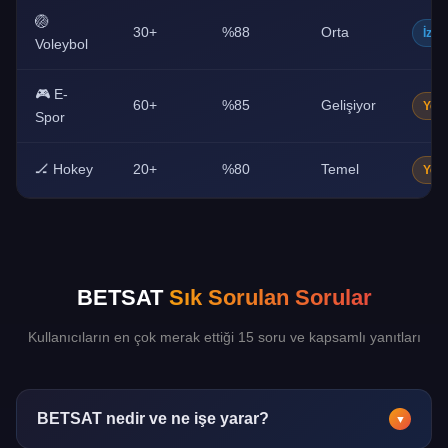
🏐
30+
%88
Orta
İzle
Voleybol
🎮 E-
60+
%85
Gelişiyor
Yeni
Spor
🏒 Hokey
20+
%80
Temel
Yeni
BETSAT
Sık Sorulan Sorular
Kullanıcıların en çok merak ettiği 15 soru ve kapsamlı yanıtları
BETSAT nedir ve ne işe yarar?
▼