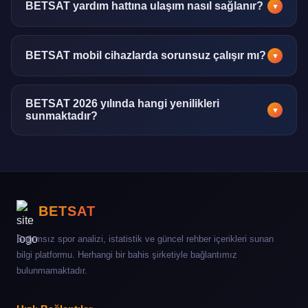
raporun altında açıklama notları ve okuma kılavuzu
BETSAT yardım hattına ulaşım nasıl sağlanır?
▼
bulunmaktadır.
7/24 aktif canlı destek hattı, e-posta kanalı ve SSS bölümü
üzerinden yardım alınabilir. Ortalama yanıt süresi 5
BETSAT mobil cihazlarda sorunsuz çalışır mı?
▼
dakikanın altındadır.
Tüm modern mobil tarayıcılar ve işletim sistemleriyle tam
uyumludur. Uygulama ayrıca iOS ve Android
BETSAT 2026 yılında hangi yenilikleri
▼
sunmaktadır?
platformlarında da mevcuttur.
2026 itibarıyla yapay zeka destekli analiz modülleri,
genişletilmiş e-spor verileri, çok dilli destek ve yeni ödeme
entegrasyonları hayata geçirilmiştir.
BETSAT
Bağımsız spor analizi, istatistik ve güncel rehber içerikleri sunan
bilgi platformu. Herhangi bir bahis şirketiyle bağlantımız
bulunmamaktadır.