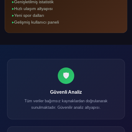
Genişletilmiş istatistik
Hızlı ulaşım altyapısı
Yeni spor dalları
Gelişmiş kullanıcı paneli
🛡️
Güvenli Analiz
Tüm veriler bağımsız kaynaklardan doğrulanarak
sunulmaktadır. Güvenilir analiz altyapısı.