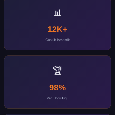
📊
12K+
Günlük İstatistik
🏆
98%
Veri Doğruluğu