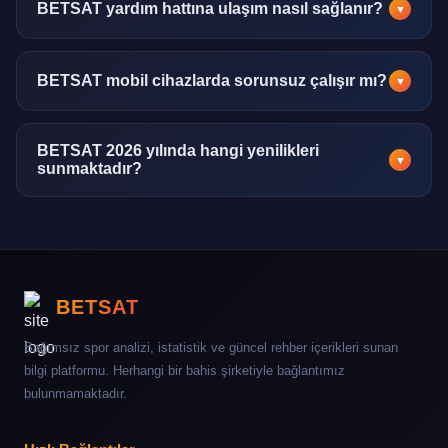
raporun altında açıklama notları ve okuma kılavuzu
BETSAT yardım hattına ulaşım nasıl sağlanır?
▼
bulunmaktadır.
7/24 aktif canlı destek hattı, e-posta kanalı ve SSS bölümü
üzerinden yardım alınabilir. Ortalama yanıt süresi 5
BETSAT mobil cihazlarda sorunsuz çalışır mı?
▼
dakikanın altındadır.
Tüm modern mobil tarayıcılar ve işletim sistemleriyle tam
uyumludur. Uygulama ayrıca iOS ve Android
BETSAT 2026 yılında hangi yenilikleri
▼
sunmaktadır?
platformlarında da mevcuttur.
2026 itibarıyla yapay zeka destekli analiz modülleri,
genişletilmiş e-spor verileri, çok dilli destek ve yeni ödeme
entegrasyonları hayata geçirilmiştir.
BETSAT
Bağımsız spor analizi, istatistik ve güncel rehber içerikleri sunan
bilgi platformu. Herhangi bir bahis şirketiyle bağlantımız
bulunmamaktadır.