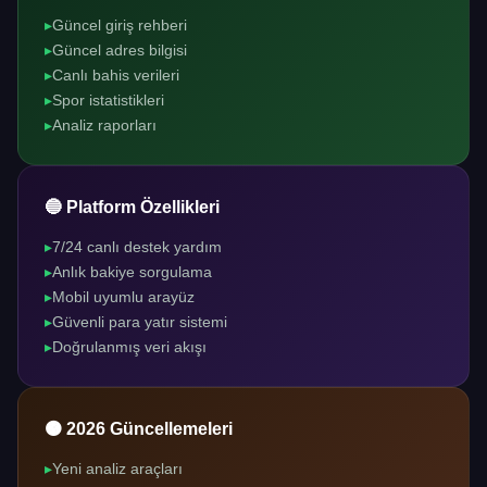
Güncel giriş rehberi
Güncel adres bilgisi
Canlı bahis verileri
Spor istatistikleri
Analiz raporları
🔵 Platform Özellikleri
7/24 canlı destek yardım
Anlık bakiye sorgulama
Mobil uyumlu arayüz
Güvenli para yatır sistemi
Doğrulanmış veri akışı
🟠 2026 Güncellemeleri
Yeni analiz araçları