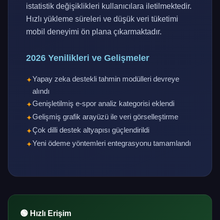
istatistik değişiklikleri kullanıcılara iletilmektedir.
Hızlı yükleme süreleri ve düşük veri tüketimi
mobil deneyimi ön plana çıkarmaktadır.
2026 Yenilikleri ve Gelişmeler
Yapay zeka destekli tahmin modülleri devreye
alındı
Genişletilmiş e-spor analiz kategorisi eklendi
Gelişmiş grafik arayüzü ile veri görselleştirme
Çok dilli destek altyapısı güçlendirildi
Yeni ödeme yöntemleri entegrasyonu tamamlandı
🟢 Hızlı Erişim