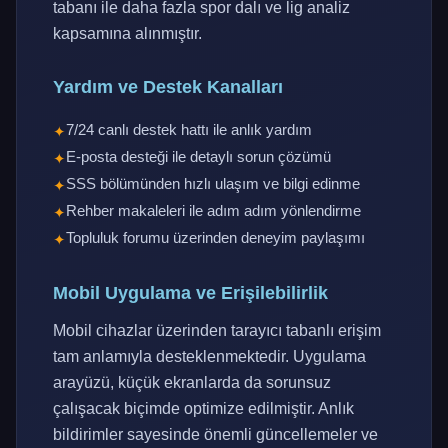
tabanı ile daha fazla spor dalı ve lig analiz
kapsamına alınmıştır.
Yardım ve Destek Kanalları
7/24 canlı destek hattı ile anlık yardım
E-posta desteği ile detaylı sorun çözümü
SSS bölümünden hızlı ulaşım ve bilgi edinme
Rehber makaleleri ile adım adım yönlendirme
Topluluk forumu üzerinden deneyim paylaşımı
Mobil Uygulama ve Erişilebilirlik
Mobil cihazlar üzerinden tarayıcı tabanlı erişim
tam anlamıyla desteklenmektedir. Uygulama
arayüzü, küçük ekranlarda da sorunsuz
çalışacak biçimde optimize edilmiştir. Anlık
bildirimler sayesinde önemli güncellemeler ve