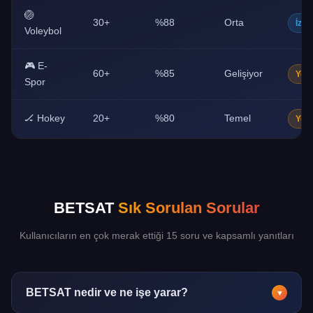
🏐
30+
%88
Orta
İzle
Voleybol
🎮 E-
60+
%85
Gelişiyor
Yeni
Spor
🏒 Hokey
20+
%80
Temel
Yeni
BETSAT
Sık Sorulan Sorular
Kullanıcıların en çok merak ettiği 15 soru ve kapsamlı yanıtları
BETSAT nedir ve ne işe yarar?
▼