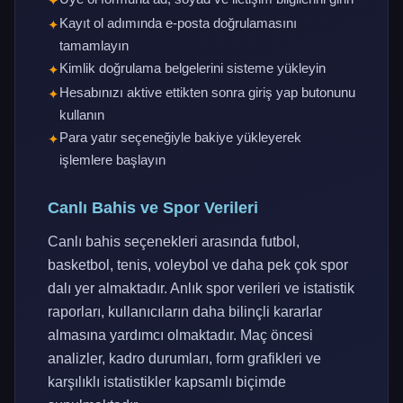
Kayıt ol adımında e-posta doğrulamasını
tamamlayın
Kimlik doğrulama belgelerini sisteme yükleyin
Hesabınızı aktive ettikten sonra giriş yap butonunu
kullanın
Para yatır seçeneğiyle bakiye yükleyerek
işlemlere başlayın
Canlı Bahis ve Spor Verileri
Canlı bahis seçenekleri arasında futbol,
basketbol, tenis, voleybol ve daha pek çok spor
dalı yer almaktadır. Anlık spor verileri ve istatistik
raporları, kullanıcıların daha bilinçli kararlar
almasına yardımcı olmaktadır. Maç öncesi
analizler, kadro durumları, form grafikleri ve
karşılıklı istatistikler kapsamlı biçimde