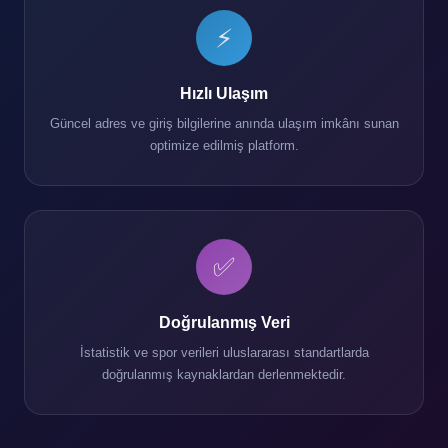
⚡
Hızlı Ulaşım
Güncel adres ve giriş bilgilerine anında ulaşım imkânı sunan
optimize edilmiş platform.
✅
Doğrulanmış Veri
İstatistik ve spor verileri uluslararası standartlarda
doğrulanmış kaynaklardan derlenmektedir.