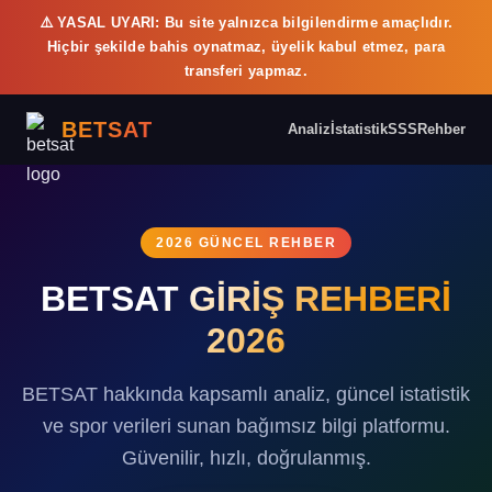
⚠️ YASAL UYARI: Bu site yalnızca bilgilendirme amaçlıdır.
Hiçbir şekilde bahis oynatmaz, üyelik kabul etmez, para
transferi yapmaz.
BETSAT
Analiz
İstatistik
SSS
Rehber
2026 GÜNCEL REHBER
BETSAT GİRİŞ REHBERİ
2026
BETSAT hakkında kapsamlı analiz, güncel istatistik
ve spor verileri sunan bağımsız bilgi platformu.
Güvenilir, hızlı, doğrulanmış.